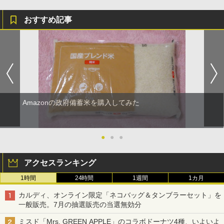
おすすめ記事
Amazonの政府備蓄米を購入してみた
●
●
●
アクセスランキング
1時間
24時間
1週間
1カ月
カルディ、オンライン限定「ネコバッグ＆タンブラーセット」を
一般販売。7月の抽選販売の当選無効分
ミスド「Mrs. GREEN APPLE」のコラボドーナツ4種、いよいよ