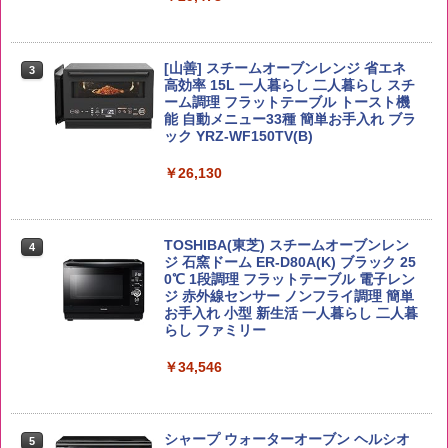
米 5kg
トリスウイスキー 4000ml サントリー 大
3
カップヌードル カップヌードルPRO シ
3
容量 4リットル
ーフードヌードル 高たんぱく&低糖質 さ
￥3,396
らに塩分控えめ 78g×12個
[山善] スチームオーブンレンジ 省エネ
￥4,274
3
高効率 15L 一人暮らし 二人暮らし スチ
￥3,248
ーム調理 フラットテーブル トースト機
能 自動メニュー33種 簡単お手入れ ブラ
ック YRZ-WF150TV(B)
野沢農産 無洗米 青い流るる コシヒカリ
4
5kg 長野県産 令和7年産
角ハイボール 350ml×24本 サントリー ウ
4
カップヌードル レギュラー 日清食品 カ
4
イスキー ハイボール 缶
￥26,130
ップ麺 78g×20個
￥3,980
￥4,930
￥3,475
TOSHIBA(東芝) スチームオーブンレン
4
ジ 石窯ドーム ER-D80A(K) ブラック 25
【在庫処分価格】ももたろう印 無洗米 5
0℃ 1段調理 フラットテーブル 電子レン
5
kg 業務用 お米マイスターブレンド
ジ 赤外線センサー ノンフライ調理 簡単
サントリー シングルモルト ウイスキー
5
マルちゃん マルちゃんZUBAAAN! 横浜
5
お手入れ 小型 新生活 一人暮らし 二人暮
白州 Story of the Distillery 2026 化粧箱
家系醤油豚骨 3食パック 130g×3食
らし ファミリー
入 700ml
￥2,680
￥467
￥34,546
￥19,860
シャープ ウォーターオーブン ヘルシオ
5