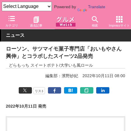
Powered by
Translate
グルメ Watch
店舗
コンビニ
ローソン
カテゴリ
過去記事
検索
Impressサイト
ニュース
ローソン、サツマイモ菓子専門店「おいもやさん
興伸」とコラボしたスイーツ2品発売
どらもっち スイートポテト/大学いも風ロール
編集部：濱野紗妃
2022年10月11日 08:00
リスト
2022年10月11日 発売