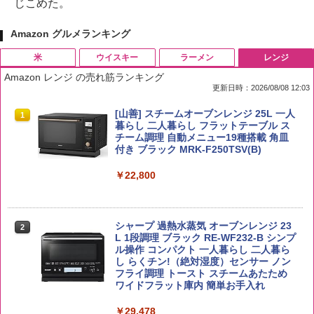
じこめた。
Amazon グルメランキング
米
ウイスキー
ラーメン
レンジ
Amazon レンジ の売れ筋ランキング
更新日時：2026/08/08 12:03
by Amazon 国産ブレンド米 精米 5kg
ブラックニッカ ニッカ Nikka ウィスキ
チキンラーメン どんぶり 85g×12個 日清
[山善] スチームオーブンレンジ 25L 一人
1
1
1
1
ー4000ml ブラックニッカクリア ウヰス
食品 インスタント カップ麺
暮らし 二人暮らし フラットテーブル ス
キー 【日本 アサヒ ウィスキー】 大容量
チーム調理 自動メニュー19種搭載 角皿
￥2,650
お得 4リットル
付き ブラック MRK-F250TSV(B)
￥1,939
￥4,358
￥22,800
【公式】ブタメン とんこつ味 35g×15個
2
新潟ケンベイ【精米】新潟県産にじのき
2
| 業務用 夜食 カップラーメン ミニカップ
らめき 5kg 令和7年産
角瓶 2700ml サントリー ウイスキー ハ
シャープ 過熱水蒸気 オーブンレンジ 23
麺 小腹 インスタント アウトドアにも ロ
2
2
イボール 大容量
L 1段調理 ブラック RE-WF232-B シンプ
ーリングストック 大人買い おやつカン
ル操作 コンパクト 一人暮らし 二人暮ら
￥3,056
パニー
し らくチン!（絶対湿度）センサー ノン
￥6,063
フライ調理 トースト スチームあたため
￥1,288
ワイドフラット庫内 簡単お手入れ
by Amazon あきたこまちブレンド 無洗
￥29,478
3