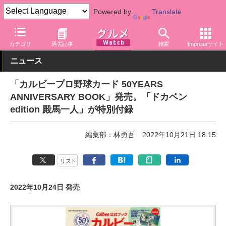
Powered by
Translate
グルメ Watch
メーカー
菓子
カルビー
カテゴリ
過去記事
検索
Impressサイト
ニュース
「カルビープロ野球カード 50YEARS
ANNIVERSARY BOOK」発売。「ドカベン
edition 殿馬一人」が特別付録
編集部：林勇吾
2022年10月21日 18:15
リスト
2022年10月24日 発売