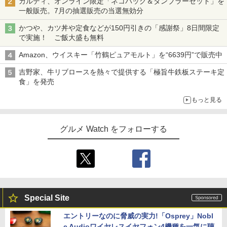
カルディ、オンライン限定「ネコバッグ＆タンブラーセット」を
一般販売。7月の抽選販売の当選無効分
かつや、カツ丼や定食などが150円引きの「感謝祭」8日間限定
で実施！ ご飯大盛も無料
Amazon、ウイスキー「竹鶴ピュアモルト」を“6639円”で販売中
吉野家、牛リブロースを熱々で提供する「極旨牛鉄板ステーキ定
食」を発売
もっと見る
グルメ Watch をフォローする
Special Site
エントリーなのに脅威の実力!「Osprey」Nobl
e Audioワイヤレスイヤフォン4機種を一気に聴