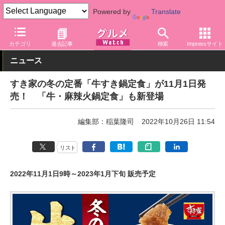
Powered by
Translate
グルメ Watch
店舗
丼もの
すき家
カテゴリ
過去記事
検索
Impressサイト
ニュース
すき家の冬の定番「牛すき鍋定食」が11月1日発
売！ 「牛・麻辣火鍋定食」も新登場
編集部：稲葉隆司
2022年10月26日 11:54
リスト
2022年11月1日9時～2023年1月下旬 販売予定