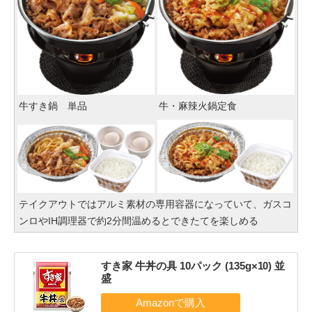
牛すき鍋 単品
牛・麻辣火鍋定食
テイクアウトではアルミ素材の専用容器になっていて、ガスコ
ンロやIH調理器で約2分間温めるとできたてを楽しめる
すき家 牛丼の具 10パック (135g×10) 並
盛