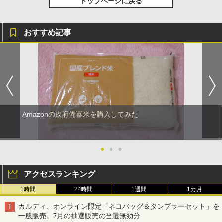
トップページに戻る
おすすめ記事
Amazonの政府備蓄米を購入してみた
●
●
●
アクセスランキング
1時間
24時間
1週間
1カ月
カルディ、オンライン限定「ネコバッグ＆タンブラーセット」を
一般販売。7月の抽選販売の当選無効分