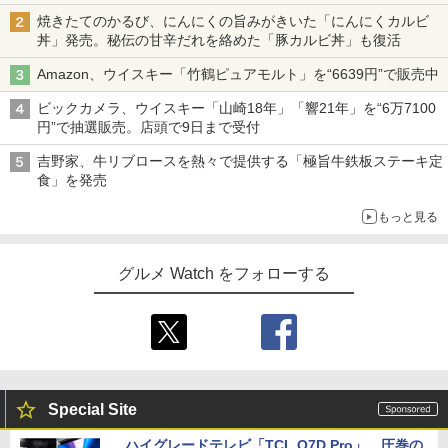
焼きたてのかるび、にんにくの旨みがきいた「にんにくカルビ
丼」発売。秘伝の甘辛だれを絡めた「豚カルビ丼」も復活
Amazon、ウイスキー「竹鶴ピュアモルト」を“6639円”で販売中
ビックカメラ、ウイスキー「山崎18年」「響21年」を“6万7100
円”で抽選販売。店頭で9日まで受付
吉野家、牛リブロースを熱々で提供する「極旨牛鉄板ステーキ定
食」を発売
もっと見る
グルメ Watch をフォローする
Special Site
ハイグレードテレビ「TCL Q7D Pro」。圧巻の