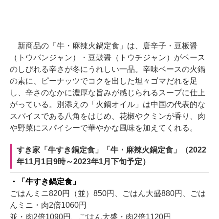
新商品の「牛・麻辣火鍋定食」は、唐辛子・豆板醤
（トウバンジャン）・豆鼓醤（トウチジャン）がベース
のしびれる辛さが冬にうれしい一品。辛味ベースの火鍋
の素に、ピーナッツでコクを出した坦々ゴマだれを足
し、辛さのなかに濃厚な旨みが感じられるスープに仕上
がっている。別添えの「火鍋オイル」は中国の代表的な
スパイスである八角をはじめ、花椒やクミンが香り、肉
や野菜にスパイシーで華やかな風味を加えてくれる。
すき家「牛すき鍋定食」「牛・麻辣火鍋定食」（2022
年11月1日9時～2023年1月下旬予定）
・「牛すき鍋定食」
ごはんミニ820円（並）850円、ごはん大盛880円、ごは
んミニ・肉2倍1060円
並・肉2倍1090円、ごはん大盛・肉2倍1120円