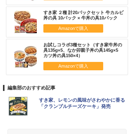
すき家 ２種 計20パックセット 牛カルビ
丼の具 10パック × 牛丼の具10パック
お試しコラボ3種セット（すき家牛丼の
具135g×5、なか卯親子丼の具145g×5
カツ丼の具150×4）
編集部のおすすめ記事
すき家、レモンの風味がさわやかに香る
「クランブルチーズケーキ」発売