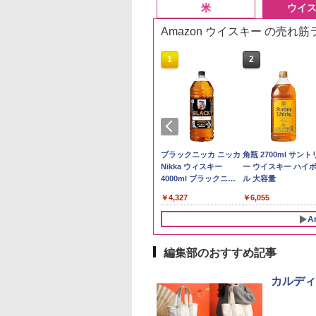
米
ウイ
Amazon ウイスキー の売れ
10
10
1
1
2
2
 Amazon 秋田県産
ビーム 4000ml サ
フクテイライス【白
【数量限定】フロム・
by Amazon 国産ブレ
ブラックニッカ ニッカ
新潟ケンベイ【精米
角瓶 2700ml サント
たこまち 無洗米
リー バーボン ウ
米】北東北産 お米 米
ザ・バレル モルトウイ
ンド米 精米 5kg
Nikka ウィスキー
新潟県産にじのきら
ー ウイスキー ハイ
g 令和7年産 産地精
キー アメリカ合衆
あきたこまち 令和7年
スキー500ml アサヒ [
4000ml ブラックニッ
き 5kg 令和7年産
ル 大容量
￥2,650
大容量 4リットル
産 (5kg)
日本 500ml ]【中元 ギ
カクリア ウヰスキー
497
179
￥3,300
￥4,402
￥4,327
￥5,809
￥6,055
フト プレゼント 贈り
【日本 アサヒ ウィスキ
物に】
ー】 大容量 お得 4リッ
A
トル
編集部のおすすめ記事
10
10
1
1
2
2
カルディ