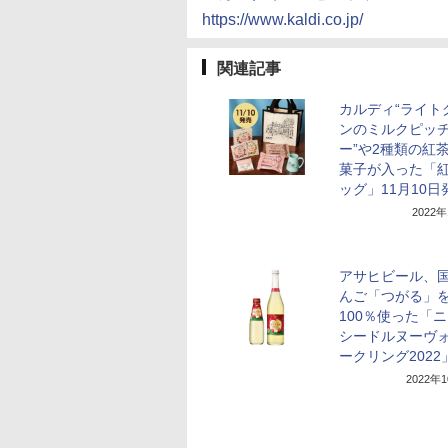
https://www.kaldi.co.jp/
関連記事
カルディ“ライト
ンのミルクピッ
ー”や2種類の紅
菓子が入った「
ッグ」11月10日
2022
アサヒビール、
んご「つがる」
100％使った「
シードルヌーヴ
ークリング2022
2022年