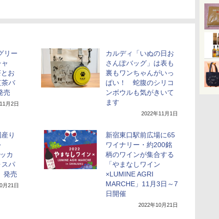
グリー
カルディ「いぬの日お
チャ
さんぽバッグ」は表も
茶とお
裏もワンちゃんがいっ
紅茶バ
ぱい！ 蛇腹のシリコ
発売
ンボウルも気がきいて
ます
年11月2日
2022年11月1日
国産り
新宿東口駅前広場に65
を
ワイナリー・約200銘
ニッカ
柄のワインが集合する
ォスパ
「やまなしワイン
」発売
×LUMINE AGRI
MARCHE」11月3日～7
10月21日
日開催
2022年10月21日