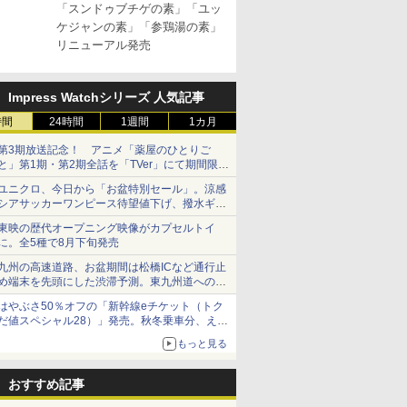
「スンドゥブチゲの素」「ユッ
ケジャンの素」「参鶏湯の素」
リニューアル発売
油 [丸大
 オーブン
カップヌードル カップ
日立 過熱水蒸気 オーブ
カップヌードル レギュ
コンフィー(COMFEE')
カップヌードル パクチ
ER-D70B-W ホワイト
一蘭 ラー
ER-D300
豊かな旨味
ム ビスト
ヌードルPRO しょうゆ
ンレンジ ヘルシーシェ
ラー 日清食品 カップ麺
スチームオーブンレン
ー香るトムヤムクンヌ
石窯ドーム オーブンレ
麺ストレート
ブラック)
Impress Watchシリーズ 人気記事
食品 カッ
 30L 2
高たんぱく&低糖質 さ
フ 31L MRO-S8C W ホ
78g×20個
ジ 25L フラットテーブ
ードル [世界三大スー
ンジ 26L
645g
過熱水蒸気
個
リル 高精
らに塩分控えめ
ワイト 重量センサー
ル 発酵・トースト機能
プ] 日清食品 カップ麺
ンジ 30L
時間
24時間
1週間
1カ月
￥2,885
￥39,837
￥3,475
￥19,780
￥2,594
￥27,825
￥2,091
￥56,980
ピードセン
75g×12個
250℃1段式ワイドオー
オートメニュー23種 オ
75g×12個
 スマホ連
ブン
ーブン～250℃ レンジ
第3期放送記念！ アニメ「薬屋のひとりご
E-
~1000W高出力 全国対
と」第1期・第2期全話を「TVer」にて期間限定
応 ヘルツフリー カップ
で順次無料配信開始
ユニクロ、今日から「お盆特別セール」。涼感
スチーム調理 予熱対応
シアサッカーワンピース待望値下げ、撥水ギア
自動脱臭 消音モード
ショーツは1990円に
【2年メーカー保証】
東映の歴代オープニング映像がカプセルトイ
ブラック CF-EA261-
に。全5種で8月下旬発売
BK
九州の高速道路、お盆期間は松橋ICなど通行止
め端末を先頭にした渋滞予測。東九州道への迂
回は料金調整を実施
はやぶさ50％オフの「新幹線eチケット（トク
だ値スペシャル28）」発売。秋冬乗車分、えき
ねっと限定
もっと見る
おすすめ記事