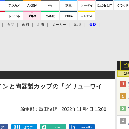
食品
飲料
お酒
メーカー
地域
福袋
1
インと陶器製カップの「グリューワイ
編集部：重田渚瑳
2022年11月4日 15:00
ェア
はてブ
note
LinkedIn