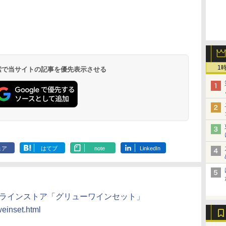
ん
 オ
カップヌードル カップ
【セット買い】 [山善]
国分 tabete だし麺 千
TOSHIBA(東芝) スチ
マルちゃん マルちゃん
シャープ ウォーターオ
日清麺職人 醤
パナソニック
業務
コン
ヌードルPRO シーフー
スチームオーブンレン
葉県産はまぐりだし 塩
ームオーブンレンジ 石
ZUBAAAN! 横浜家系
ーブン ヘルシオ AX-
豆醤油使用 
レンジ スチー
メン
ホ
ドヌードル 高たんぱく
ジ 省エネ 高効率 15L
らーめん 108g×10袋 保
窯ドーム ER-D80A(K)
醤油豚骨 3食パック
XJ1-B ブラック 30L 2
とコク] 日清
ロ 最高峰モデル
イン
&低糖質 さらに塩分控
一人暮らし 二人暮らし
存食 備蓄
ブラック 250℃ 1段調
130g×3食
段調理 コンベクション
プ麺 87g ×12
段 おまかせグ
1
 検索で当サイトの記事を優先表示させる
￥2,698
￥34,280
￥2,323
￥34,546
￥341
￥44,800
￥1,552
￥116,700
に
えめ 78g×12個
フラットテーブル グレ
理 フラットテーブル
トースト機能
細・64眼ス
ク
ー YRZ-WF150TV(H) +
電子レンジ 赤外線セン
サー 時短料理
パ
炊飯器 5.5合 マイコン
サー ノンフライ調理
携 ブラック N
式 低温調理 AMRC-
簡単お手入れ 小型 新
UBS10D-K
10M(B) ブラック
生活 一人暮らし 二人
暮らし ファミリー
ェア
はてブ
note
LinkedIn
ンラインストア「グリューワインセット」
weinset.html