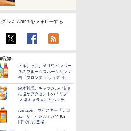
グルメ Watch をフォローする
新記事
メルシャン、チリワインベー
スのフルーツスパークリング
缶「フロンテラ ウィズ ホワ
イトレモン/カシスオレン
森永乳業、キャラメルの甘さ
ジ」発売
に塩がアクセントの「リプト
ン 塩キャラメルミルクティ
ー」限定発売
Amazon、ウイスキー「フロ
ム・ザ・バレル」が“4402
円”で再び登場！