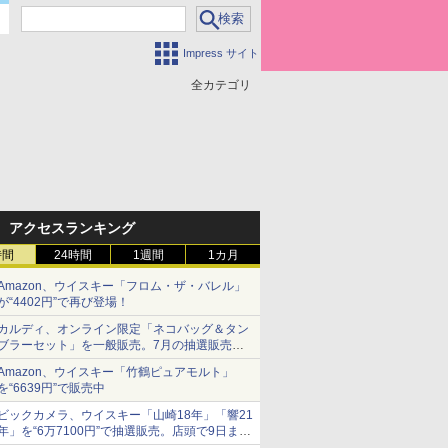
Impress サイト
全カテゴリ
アクセスランキング
時間
24時間
1週間
1カ月
Amazon、ウイスキー「フロム・ザ・バレル」
が“4402円”で再び登場！
カルディ、オンライン限定「ネコバッグ＆タン
ブラーセット」を一般販売。7月の抽選販売の
当選無効分
Amazon、ウイスキー「竹鶴ピュアモルト」
を“6639円”で販売中
ビックカメラ、ウイスキー「山崎18年」「響21
年」を“6万7100円”で抽選販売。店頭で9日まで
受付