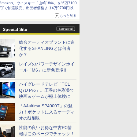
Amazon、ウイスキー「山崎18年」を“6万7100
円”で抽選販売。出品者価格より4万9700円以上
お得
もっと見る
Special Site
総合オーディオブランドに進
化するSHANLINGとは何者
か？
レイズのパワーデザインホイ
ール「M6」に新色登場!!
ハイグレードテレビ「TCL
Q7D Pro」。圧巻の色彩美で
映画＆ゲームが極上体験に
「A&ultima SP4000T」の魅
力！ポケットに入るオーディ
オの醍醐味
性能の良いお得な中古PC情
報はこのページでチェック！