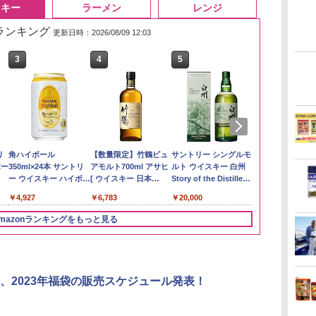
スキー
ラーメン
レンジ
筋ランキング
更新日時：2026/08/09 12:03
3
3
4
4
5
5
6
6
】
リ
by Amazon あきたこ
角ハイボール
野沢農産 無洗米 青い
【数量限定】竹鶴ピュ
【在庫処分価格】もも
サントリー シングルモ
by Amazon
トリスウイス
め
ボー
まちブレンド 無洗米
350ml×24本 サントリ
流るる コシヒカリ 5kg
アモルト700ml アサヒ
たろう印 無洗米 5kg
ルト ウイスキー 白州
新潟のお米 無洗
4000ml サ
5kg
ー ウイスキー ハイボー
長野県産 令和7年産
[ ウイスキー 日本
業務用 お米マイスター
Story of the Distillery
容量 4リット
￥3,274
ル 缶
700ml ]【中元 ギフト
ブレンド
2026 化粧箱入 700ml
￥3,396
￥4,927
￥3,980
￥6,783
￥2,680
￥20,000
￥4,274
プレゼント 贈り物に】
mazonランキングをもっと見る
3
3
4
4
5
5
6
6
、2023年福袋の販売スケジュール発表！