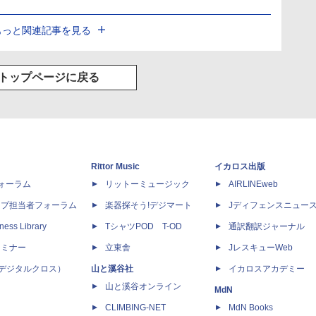
もっと関連記事を見る
トップページに戻る
Rittor Music
イカロス出版
dフォーラム
リットーミュージック
AIRLINEweb
ップ担当者フォーラム
楽器探そう!デジマート
Jディフェンスニュー
ness Library
TシャツPOD T-OD
通訳翻訳ジャーナル
セミナー
立東舎
JレスキューWeb
 X（デジタルクロス）
山と溪谷社
イカロスアカデミー
山と溪谷オンライン
MdN
CLIMBING-NET
MdN Books