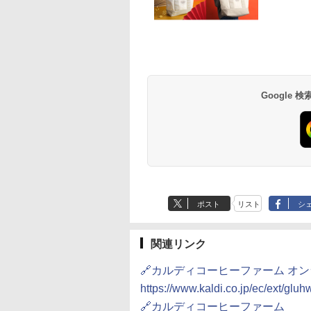
プヌードル パクチ
-D70B-W ホワイト
一蘭 ラーメン 博多細
ER-D3000B-K(グラン
チキンラーメン どんぶ
[山善] スチームオーブ
【公式】ブタメン と
シャープ 過熱水蒸気
るトムヤムクンヌ
ドーム オーブンレ
麺ストレート (5食)
ブラック) 石窯ドーム
り 85g×12個 日清食品
ンレンジ 25L 一人暮ら
こつ味 35g×15個 | 
ーブンレンジ 26L 
ル [世界三大スー
26L
645g
過熱水蒸気オーブンレ
インスタント カップ麺
し 二人暮らし フラット
用 夜食 カップラー
ベクション 2段調理 
 日清食品 カップ麺
ンジ 30L
テーブル スチーム調理
ミニカップ麺 小腹 
ワイト RE-SS26B-W
Google
594
,825
￥2,091
￥56,980
￥1,939
￥22,800
￥1,288
￥32,800
×12個
自動メニュー19種搭載
スタント アウトドア
角皿付き ブラック
も ローリングストッ
MRK-F250TSV(B)
大人買い おやつカン
ニー
ポスト
リスト
シ
関連リンク
🔗カルディコーヒーファーム オ
https://www.kaldi.co.jp/ec/ext/gluh
🔗カルディコーヒーファーム