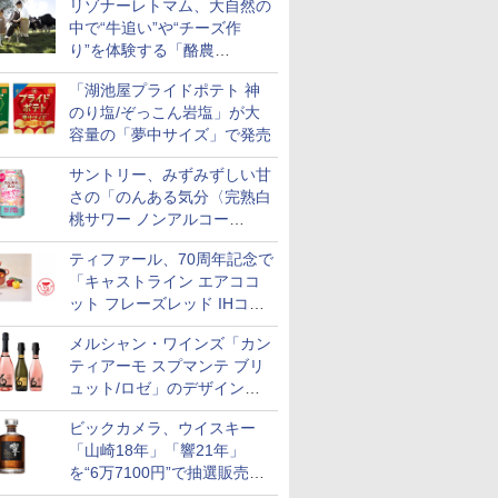
リゾナーレトマム、大自然の
中で“牛追い”や“チーズ作
り”を体験する「酪農
Academy～夏休みの自由研
「湖池屋プライドポテト 神
究～」を実施中
のり塩/ぞっこん岩塩」が大
容量の「夢中サイズ」で発売
サントリー、みずみずしい甘
さの「のんある気分〈完熟白
桃サワー ノンアルコー
ル〉」限定発売
ティファール、70周年記念で
「キャストライン エアココ
ット フレーズレッド IHココ
ット鍋 24cm」数量限定発売
メルシャン・ワインズ「カン
ティアーモ スプマンテ ブリ
ュット/ロゼ」のデザインを
リニューアル。ハーフボトル
ビックカメラ、ウイスキー
も登場
「山崎18年」「響21年」
を“6万7100円”で抽選販売。
店頭で9日まで受付