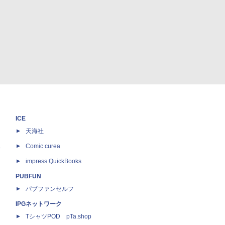
ICE
天海社
ス
Comic curea
impress QuickBooks
PUBFUN
パブファンセルフ
IPGネットワーク
TシャツPOD pTa.shop