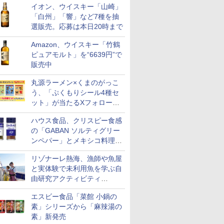
イオン、ウイスキー「山崎」
「白州」「響」など7種を抽
選販売。応募は本日20時まで
7
7
8
8
9
9
10
10
Amazon、ウイスキー「竹鶴
ピュアモルト」を“6639円”で
販売中
丸源ラーメン×くまのがっこ
う、「ぷくもりシール4種セ
ット」が当たるXフォロー＆
 新潟県産
キー
新潟県産新之助 無洗米
サントリー シングルモ
米 5kg 新潟県産 コシヒ
ティーチャーズ ハイラ
by Amazon 秋田県産
ジムビーム 4000ml サ
フクテイラ
【数量限定
リポストキャンペーン実施
米 5kg
ントリー 大
5kg 令和7年産
ルト ウイスキー 山崎
カリ｜雪室保管・精米
ンドクリーム 4000ml
あきたこまち 無洗米
ントリー バーボン ウ
米】北東北
ザ・バレル
ハウス食品、クリスピー食感
ル
Story of the Distillery
したて｜白く輝き 粒感
サントリー スコッチ ウ
5kg 令和7年産 産地精
イスキー アメリカ合衆
あきたこま
スキー500m
の「GABAN ソルティグリー
￥2,356
2026 化粧箱入 700ml
しっかり 冷めてもおい
イスキー 4リットル 大
米
国 大容量 4リットル
産 (5kg)
日本 500m
ンペパー」とメキシコ料理に
￥23,000
￥4,398
￥6,390
￥3,497
￥6,179
￥3,300
￥4,402
しい お米 【やっぱり新
容量
フト プレ
合う「GABAN チポトレペパ
潟のこしひかり】
物に】
リゾナーレ熱海、漁師や魚屋
ー」発売
と実体験で未利用魚を学ぶ自
由研究アクティビティ
「Fisherman's Academy」を
7
7
8
8
9
9
10
10
エスビー食品「菜館 小鍋の
実施中
素」シリーズから「麻辣湯の
素」新発売