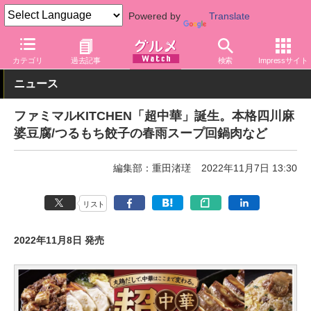
Powered by
Translate
グルメ Watch
店舗
コンビニ
ファミリーマート
カテゴリ
過去記事
検索
Impressサイト
ニュース
ファミマルKITCHEN「超中華」誕生。本格四川麻
婆豆腐/つるもち餃子の春雨スープ回鍋肉など
編集部：重田渚瑳
2022年11月7日 13:30
リスト
2022年11月8日 発売