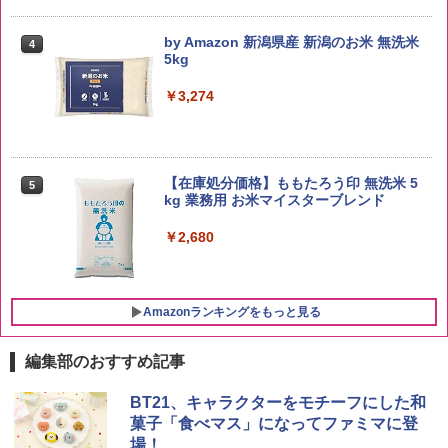
by Amazon 新潟県産 新潟のお米 無洗米
4
5kg
￥3,274
【在庫処分価格】ももたろう印 無洗米 5
5
kg 業務用 お米マイスターブレンド
￥2,680
Amazonランキングをもっと見る
編集部のおすすめ記事
ブラックニッカ ニッカ Nikka ウィスキ
チキンラーメン どんぶり 85g×12個 日清
[山善] スチームオーブンレンジ 25L 一人
BT21、キャラクターをモチーフにした和
1
1
1
ー4000ml ブラックニッカクリア ウヰス
食品 インスタント カップ麺
暮らし 二人暮らし フラットテーブル ス
菓子「食べマス」になってファミマに登
キー 【日本 アサヒ ウィスキー】 大容量
チーム調理 自動メニュー19種搭載 角皿
場！