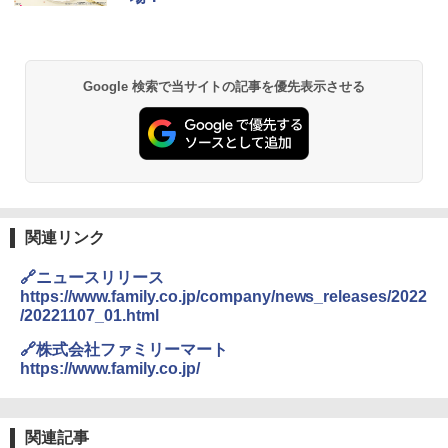
お得 4リットル
付き ブラック MRK-F250TSV(B)
￥1,939
￥4,356
￥22,800
【公式】ブタメン とんこつ味 35g×15個
2
Google 検索で当サイトの記事を優先表示させる
| 業務用 夜食 カップラーメン ミニカップ
角瓶 2700ml サントリー ウイスキー ハ
シャープ 過熱水蒸気 オーブンレンジ 26
麺 小腹 インスタント アウトドアにも ロ
2
2
イボール 大容量
L コンベクション 2段調理 ホワイト RE-
ーリングストック 大人買い おやつカン
SS26B-W
パニー
￥6,054
￥32,800
￥1,451
関連リンク
角ハイボール 350ml×24本 サントリー ウ
[山善] スチームオーブンレンジ 省エネ
3
カップヌードル レギュラー 日清食品 カ
3
3
イスキー ハイボール 缶
高効率 15L 一人暮らし 二人暮らし スチ
ップ麺 78g×20個
🔗ニュースリリース
ーム調理 フラットテーブル トースト機
https://www.family.co.jp/company/news_releases/2022
能 自動メニュー33種 簡単お手入れ ブラ
￥4,939
￥3,475
/20221107_01.html
ック YRZ-WF150TV(B)
🔗株式会社ファミリーマート
￥26,130
https://www.family.co.jp/
トリスウイスキー 4000ml サントリー 大
4
カップヌードル カップヌードルPRO シ
4
容量 4リットル
ーフードヌードル 高たんぱく&低糖質 さ
TOSHIBA(東芝) スチームオーブンレン
らに塩分控えめ 78g×12個
4
関連記事