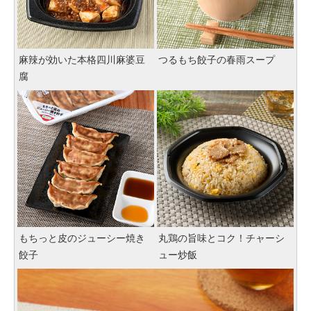
麻辣が効いた本格四川麻婆豆
つるもち餃子の春雨スープ
腐
もちっと皮のジューシー焼き
丸鶏の旨味とコク！チャーシ
餃子
ュー炒飯