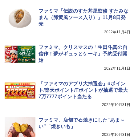
￥4,345
ジ 石窯ドーム ER-D80A(K) ブラック 25
0℃ 1段調理 フラットテーブル 電子レン
￥3,248
ファミマ「伝説のすた丼屋監修 すたみな
ジ 赤外線センサー ノンフライ調理 簡単
お手入れ 小型 新生活 一人暮らし 二人暮
まん（卵黄風ソース入り）」11月8日発
らし ファミリー
売
サントリー シングルモルト ウイスキー
5
国分 tabete だし麺 千葉県産はまぐりだ
5
白州 Story of the Distillery 2026 化粧箱
2022年11月4日
￥34,546
し 塩らーめん 108g×10袋 保存食 備蓄
入 700ml
￥2,323
ファミマ、クリスマスの「生田斗真の自
￥20,000
信作！夢がギュッとケーキ」予約受付開
シャープ ウォーターオーブン ヘルシオ
5
始
AX-XJ1-B ブラック 30L 2段調理 コンベ
クション トースト機能
2022年11月1日
￥44,800
「ファミマのアプリ大抽選会」dポイン
ト/楽天ポイント/Tポイントが抽選で最大
7万7777ポイント当たる
2022年10月31日
ファミマ、店舗で石焼きにした“あま～
い”「焼きいも」
2022年10月31日