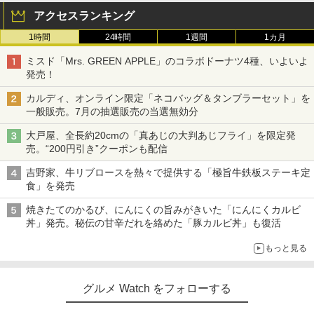
アクセスランキング
1時間
24時間
1週間
1カ月
ミスド「Mrs. GREEN APPLE」のコラボドーナツ4種、いよいよ
発売！
カルディ、オンライン限定「ネコバッグ＆タンブラーセット」を
一般販売。7月の抽選販売の当選無効分
大戸屋、全長約20cmの「真あじの大判あじフライ」を限定発
売。“200円引き”クーポンも配信
吉野家、牛リブロースを熱々で提供する「極旨牛鉄板ステーキ定
食」を発売
焼きたてのかるび、にんにくの旨みがきいた「にんにくカルビ
丼」発売。秘伝の甘辛だれを絡めた「豚カルビ丼」も復活
もっと見る
グルメ Watch をフォローする