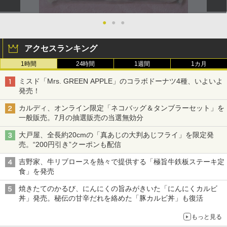
●
●
●
アクセスランキング
1時間
24時間
1週間
1カ月
ミスド「Mrs. GREEN APPLE」のコラボドーナツ4種、いよいよ
発売！
カルディ、オンライン限定「ネコバッグ＆タンブラーセット」を
一般販売。7月の抽選販売の当選無効分
大戸屋、全長約20cmの「真あじの大判あじフライ」を限定発
売。“200円引き”クーポンも配信
吉野家、牛リブロースを熱々で提供する「極旨牛鉄板ステーキ定
食」を発売
焼きたてのかるび、にんにくの旨みがきいた「にんにくカルビ
丼」発売。秘伝の甘辛だれを絡めた「豚カルビ丼」も復活
もっと見る