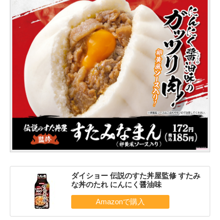
ダイショー 伝説のすた丼屋監修 すたみ
な丼のたれ にんにく醤油味