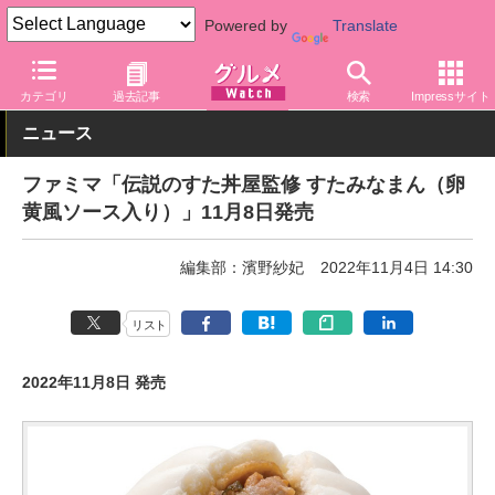
Powered by
Translate
グルメ Watch
店舗
コンビニ
ファミリーマート
カテゴリ
過去記事
検索
Impressサイト
ニュース
ファミマ「伝説のすた丼屋監修 すたみなまん（卵
黄風ソース入り）」11月8日発売
編集部：濱野紗妃
2022年11月4日 14:30
リスト
2022年11月8日 発売