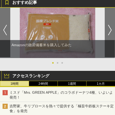
おすすめ記事
Amazonの政府備蓄米を購入してみた
●
●
●
アクセスランキング
1時間
24時間
1週間
1カ月
ミスド「Mrs. GREEN APPLE」のコラボドーナツ4種、いよいよ
発売！
吉野家、牛リブロースを熱々で提供する「極旨牛鉄板ステーキ定
食」を発売