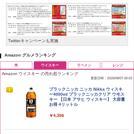
Twitterキャンペーンも実施
Amazon グルメランキング
米
ウイスキー
ラーメン
レンジ
Amazon ウイスキー の売れ筋ランキング
更新日時：2026/08/07 00:03
by Amazon 国産ブレンド米 精米 5kg
ブラックニッカ ニッカ Nikka ウィスキ
1
1
ー4000ml ブラックニッカクリア ウヰス
キー 【日本 アサヒ ウィスキー】 大容量
￥2,650
お得 4リットル
￥4,356
野沢農産 無洗米 青い流るる コシヒカリ
2