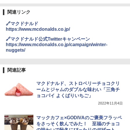
ー19種搭載 角皿付き ブラック MRK-F25
0TSV(B) + 炊飯器 一人暮らし 5.5合 3種
類炊き分け機能 マイコン式 低温調理 無
関連リンク
洗米モード 保温 予約機能 ブラック AMR
国分 tabete だし麺 千葉県産はまぐりだ
3
C-10M(B)
し 塩らーめん 108g×10袋 保存食 備蓄
🔗マクドナルド
https://www.mcdonalds.co.jp/
￥26,470
￥2,323
🔗マクドナルド公式Twitterキャンペーン
https://www.mcdonalds.co.jp/campaign/winter-
nuggets/
[山善] スチームオーブンレンジ 省エネ
3
高効率 15L 一人暮らし 二人暮らし スチ
カップヌードル カップヌードルPRO シ
4
ーム調理 フラットテーブル トースト機
ーフードヌードル 高たんぱく&低糖質 さ
能 自動メニュー33種 簡単お手入れ ブラ
らに塩分控えめ 78g×12個
関連記事
ック YRZ-WF150TV(B)
￥2,989
￥26,130
マクドナルド、ストロベリーチョコクリ
ームとジャムのダブルな味わい「三角チ
ョコパイ よくばりいちご」
カップヌードル カップヌードルPRO し
5
TOSHIBA(東芝) スチームオーブンレン
2022年11月4日
4
ょうゆ 高たんぱく&低糖質 さらに塩分控
ジ 石窯ドーム ER-D80A(K) ブラック 25
えめ 75g×12個
0℃ 1段調理 フラットテーブル 電子レン
マックカフェ×GODIVAのご褒美フラッペ
ジ 赤外線センサー ノンフライ調理 簡単
￥3,103
お手入れ 小型 新生活 一人暮らし 二人暮
をさっそく飲んでみた！ 至福のチョコ
らし ファミリー
の味わいで秋冬にぴったりのデザートド