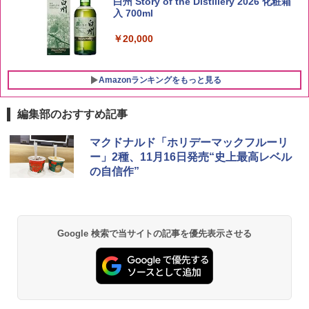
白州 Story of the Distillery 2026 化粧箱
入 700ml
￥3,274
￥20,000
Amazonランキングをもっと見る
編集部のおすすめ記事
チキンラーメン どんぶり 85g×12個 日清
シャープ 過熱水蒸気 オーブンレンジ 23
マクドナルド「ホリデーマックフルーリ
1
1
食品 インスタント カップ麺
L 1段調理 ホワイト RE-WF232-W シン
ー」2種、11月16日発売“史上最高レベル
プル操作 コンパクト 一人暮らし 二人暮
の自信作”
らし らくチン!（絶対湿度）センサー ノ
￥1,939
ンフライ調理 トースト スチームあたた
め ワイドフラット庫内 簡単お手入れ
￥29,192
【公式】ブタメン とんこつ味 35g×15個
2
Google 検索で当サイトの記事を優先表示させる
| 業務用 夜食 カップラーメン ミニカップ
麺 小腹 インスタント アウトドアにも ロ
ーリングストック 大人買い おやつカン
【セット買い】[山善] スチームオーブン
パニー
2
レンジ 25L 一人暮らし 二人暮らし フラ
ットテーブル スチーム調理 自動メニュ
￥1,451