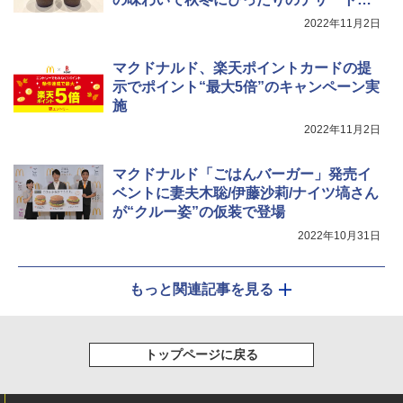
リンク
2022年11月2日
￥34,546
マクドナルド、楽天ポイントカードの提
示でポイント“最大5倍”のキャンペーン実
シャープ ウォーターオーブン ヘルシオ
5
施
AX-XJ1-B ブラック 30L 2段調理 コンベ
クション トースト機能
2022年11月2日
￥44,800
マクドナルド「ごはんバーガー」発売イ
ベントに妻夫木聡/伊藤沙莉/ナイツ塙さん
が“クルー姿”の仮装で登場
2022年10月31日
もっと関連記事を見る
トップページに戻る