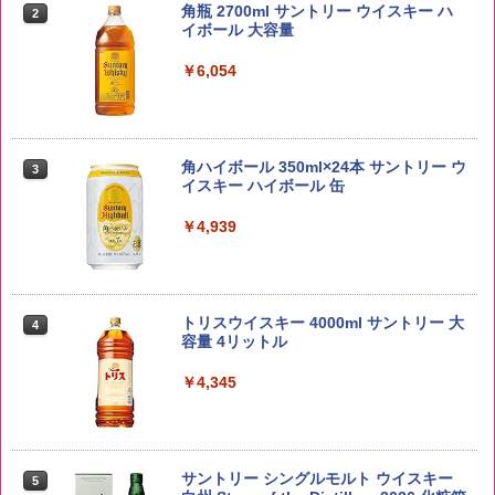
5kg 長野県産 令和7年産
角瓶 2700ml サントリー ウイスキー ハ
2
イボール 大容量
￥3,980
￥6,054
【在庫処分価格】ももたろう印 無洗米 5
3
kg 業務用 お米マイスターブレンド
角ハイボール 350ml×24本 サントリー ウ
3
イスキー ハイボール 缶
￥2,680
￥4,939
by Amazon あきたこまちブレンド 無洗
4
米 5kg
トリスウイスキー 4000ml サントリー 大
4
容量 4リットル
￥3,396
￥4,345
by Amazon 新潟県産 新潟のお米 無洗米
5
5kg
サントリー シングルモルト ウイスキー
5