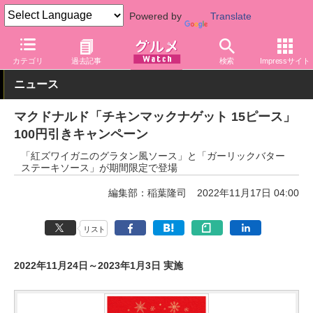
Powered by
Translate
グルメ Watch
店舗
ファストフード
マクドナルド
カテゴリ
過去記事
検索
Impressサイト
ニュース
マクドナルド「チキンマックナゲット 15ピース」
100円引きキャンペーン
「紅ズワイガニのグラタン風ソース」と「ガーリックバター
ステーキソース」が期間限定で登場
編集部：稲葉隆司
2022年11月17日 04:00
リスト
2022年11月24日～2023年1月3日 実施