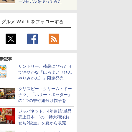
ー3モデルを使ってみた
グルメ Watch をフォローする
新記事
サントリー、残暑にぴったり
で涼やかな「ほろよい〈ひん
やりみかん〉」限定発売
クリスピー・クリーム・ドー
ナツ、「ハリー・ポッター」
の4つの寮や組分け帽子をイ
メージしたドーナツなど発売
ジャパネット、4年連続“単品
売上日本一”の「特大和洋お
せち2段重」を夏から販売。
73品・年越しそば付き