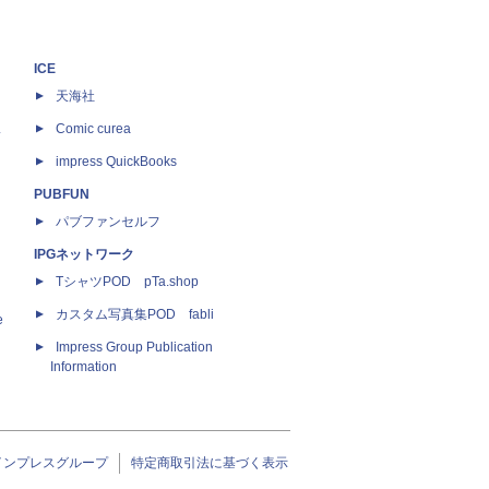
ICE
天海社
ス
Comic curea
impress QuickBooks
PUBFUN
パブファンセルフ
IPGネットワーク
TシャツPOD pTa.shop
カスタム写真集POD fabli
e
Impress Group Publication
Information
インプレスグループ
特定商取引法に基づく表示