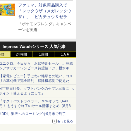
￥39,439
￥19,780
￥49,800
￥27,045
 ブラック
重量センサー 250℃1段
オートメニュー23種 オ
ファミマ、対象商品購入で
式ワイドオーブン ヘル
ーブン～250℃ レンジ
「レックウザ（メガレックウ
シーシェフ
~1000W高出力 全国対
ザ）」「ピカチュウ＆ゼラオ
応 ヘルツフリー カップ
ラ」のフレンダピックがもら
スチーム調理 予熱対応
「ポケモンフレンダ」キャンペ
える！
自動脱臭 消音モード
ーンを実施
【2年メーカー保証】
ブラック CF-EA261-
BK
Impress Watchシリーズ 人気記事
時間
24時間
1週間
1カ月
ユニクロ、今日から「お盆特別セール」。涼感
シアサッカーワンピース待望値下げ、撥水ギア
ショーツは1990円に
【家電レビュー】手ごわい雑草との戦い、コメ
リの草刈機で完全勝利 掃除機感覚で使えた
NTT島田社長、ソフトバンクのセブン出資に「d
ポイント使えるようにして」
「オクトパストラベラー」70%オフで1,643
円！ もうすぐ終了のセール情報まとめ【8月8日
更新】
KDDI、楽天へのローミングを9月末で終了
ニンテンドーeショップでは「大神 絶景版」が
67%オフで990円
もっと見る