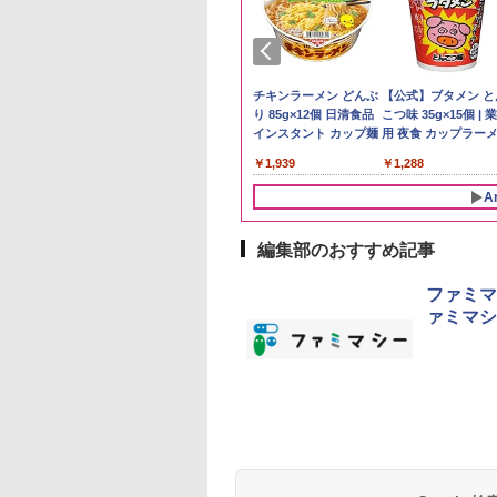
ケンベイ【精米】
ビーム 4000ml サ
プヌードル パクチ
新米予約 令和8年産
ブラックニッカ ウイス
人気 カップ麺 12種類
by Amazon 国産ブレ
ブラックニッカ ニッカ
チキンラーメン どんぶ
野沢農産 無洗米 青
角瓶 2700ml サント
【公式】ブタメン と
県産にじのきらめ
リー バーボン ウ
るトムヤムクンヌ
【家計お助け米】米
キー4000ml ブラック
詰め合わせ セット 12
ンド米 精米 5kg
Nikka ウィスキー
り 85g×12個 日清食品
るる コシヒカリ 5kg
ー ウイスキー ハイ
こつ味 35g×15個 | 
5kg 令和7年産
キー アメリカ合衆
ル [世界三大スー
10kg 令和8年産 秋田県
ニッカ リッチブレンド
個アソート
4000ml ブラックニッ
インスタント カップ麺
野県産 令和7年産
ル 大容量
用 夜食 カップラー
￥2,650
大容量 4リットル
 日清食品 カップ麺
産 あきたこまち 厳選
【ウイスキー 日本】
カクリア ウヰスキー
ミニカップ麺 小腹 
056
177
594
￥5,780
￥6,359
￥2,280
￥4,358
￥1,939
￥3,980
￥6,063
￥1,288
×12個
米 単一原料米100％ 白
【日本 アサヒ ウィスキ
スタント アウトドア
米 (5kg×2袋)
ー】 大容量 お得 4リッ
も ローリングストッ
A
トル
大人買い おやつカン
ニー
編集部のおすすめ記事
10
1
2
ファミマ
ァミマシ
D3000B-K(グラン
ER-D70B-W ホワイト
[山善] スチームオーブ
シャープ 過熱水蒸気
ック) 石窯ドーム
石窯ドーム オーブンレ
ンレンジ 25L 一人暮ら
ーブンレンジ 23L 1
水蒸気オーブンレ
ンジ 26L
し 二人暮らし フラット
調理 ブラック RE-
30L
テーブル スチーム調理
WF232-B シンプル