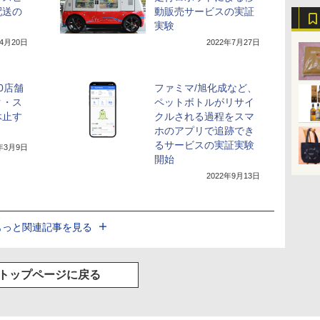
配送の
動販売サービスの実証
実験
年4月20日
2022年7月27日
0店舗
ファミマ/旭化成など、
ク・ス
ペットボトルがリサイ
休止す
クルされる過程をスマ
ホのアプリで追跡でき
るサービスの実証実験
2年3月9日
開始
2022年9月13日
もっと関連記事を見る
トップページに戻る