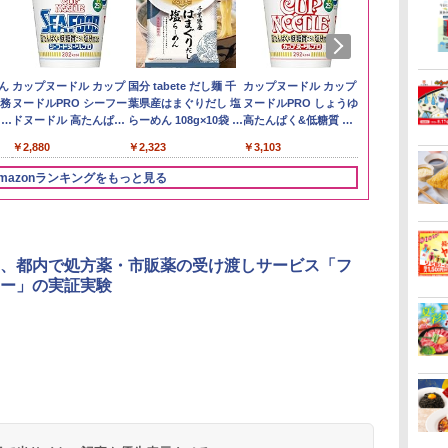
い流
リ
ん
【在庫処分価格】もも
角ハイボール
カップヌードル カップ
by Amazon 新潟県産
トリスウイスキー
国分 tabete だし麺 千
by Amazon あきたこ
【数量限定】フロム・
カップヌードル カップ
フクテイライ
サントリー 
マルちゃん 
 長
ボー
業務
たろう印 無洗米 5kg 業
350ml×24本 サントリ
ヌードルPRO シーフー
新潟のお米 無洗米 5kg
4000ml サントリー 大
葉県産はまぐりだし 塩
まちブレンド 無洗米
ザ・バレル モルトウイ
ヌードルPRO しょうゆ
米】北東北産 
ルト ウイスキ
ZUBAAAN!
メン
務用 お米マイスターブ
ー ウイスキー ハイボー
ドヌードル 高たんぱく
容量 4リットル
らーめん 108g×10袋 保
5kg
スキー500ml アサヒ [
高たんぱく&低糖質 さ
あきたこまち 
Story of the D
醤油豚骨 3食
￥3,274
イン
レンド
ル 缶
&低糖質 さらに塩分控
存食 備蓄
日本 500ml ]【中元 ギ
らに塩分控えめ
産 (5kg)
2026 化粧箱入 
130g×3食
￥2,680
￥4,930
￥2,880
￥4,274
￥2,323
￥3,396
￥4,402
￥3,103
￥3,300
￥19,860
￥341
に
えめ 78g×12個
フト プレゼント 贈り
75g×12個
ク
物に】
mazonランキングをもっと見る
パ
3
4
5
6
、都内で処方薬・市販薬の受け渡しサービス「フ
ー」の実証実験
 オ
[山善] スチームオーブ
TOSHIBA(東芝) スチ
シャープ ウォーターオ
パナソニック
段
ンレンジ 省エネ 高効率
ームオーブンレンジ 石
ーブン ヘルシオ AX-
レンジ スチー
15L 一人暮らし 二人暮
窯ドーム ER-D80A(K)
XJ1-B ブラック 30L 2
ロ 30L 2段
操作
らし スチーム調理 フラ
ブラック 250℃ 1段調
段調理 コンベクション
リル 高精細・