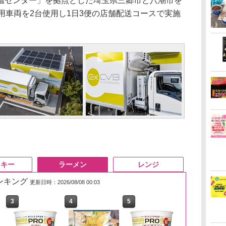
温センター」を拠点とした埼玉県三郷市と八潮市を
用車両を2台使用し1日3便の店舗配送コースで実施
スキー
ラーメン
レンジ
ランキング
更新日時：2026/08/08 00:03
3
3
3
4
4
4
5
5
5
6
6
6