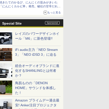
焼きたてのかるび、にんにくの旨みがきいた
「にんにくカルビ丼」発売。秘伝の甘辛だれを
絡めた「豚カルビ丼」も復活
もっと見る
Special Site
レイズのパワーデザインホイ
ール「M6」に新色登場!!
iFi audio主力「NEO Stream
3」「NEO iDSD 3」に迫る
総合オーディオブランドに進
化するSHANLINGとは何者
か？
鳥肌ものの「DENON
HOME」サウンドを体感し
た！
Amazon プライムデー過去最
安! Anker注目プロジェクタ