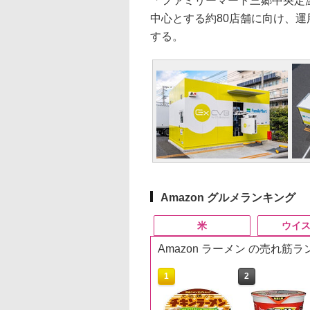
「ファミリーマート三郷中央定
中心とする約80店舗に向け、運
する。
Amazon グルメランキング
米
ウイ
Amazon ラーメン の売れ筋
10
10
10
1
1
1
2
2
2