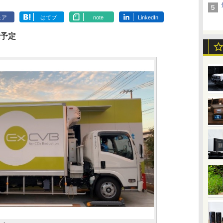
ェア
はてブ
note
LinkedIn
施予定