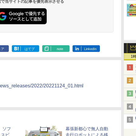
 検索で当サイトの記事を優先表示させる
￥26,130
￥34,546
￥44,800
￥91,000
し
ットテーブル トースト
理 フラットテーブル
トースト機能
ードセンサー
!
機能 自動メニュー33種
電子レンジ 赤外線セン
NE-BS9D-K
ー
簡単お手入れ ブラック
サー ノンフライ調理
ス
YRZ-WF150TV(B)
簡単お手入れ 小型 新
 ワ
生活 一人暮らし 二人
単
暮らし ファミリー
ェア
はてブ
note
LinkedIn
1
/news_releases/2022/20221124_01.html
、ソフ
幕張新都心で無人自動
ィスビ
走行ロボットによる移