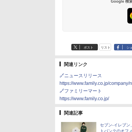
Google
,800
￥27,045
￥22,800
￥29,480
自動メニュー19種搭載
コンパクト 一人暮ら
角皿付き ブラック
二人暮らし らくチン
MRK-F250TSV(B)
（絶対湿度）センサ
ノンフライ調理 トー
ト スチームあたため
イドフラット庫内 簡
お手入れ
ポスト
リスト
シ
関連リンク
🔗ニュースリリース
https://www.family.co.jp/company
🔗ファミリーマート
https://www.family.co.jp/
関連記事
セブン-イレブン
トバンクのオフ