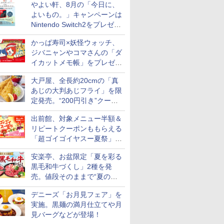
やよい軒、8月の「今日に、
付き
よいもの。」キャンペーンは
Nintendo Switch2をプレゼン
ト
かっぱ寿司×妖怪ウォッチ、
ス【白
シングルモ
マルちゃん
新潟県産新之助 無洗米
甲州韮崎 オリジナル ブ
カップヌードル レギュ
新潟県産コシヒカリ (5
ティーチャーズ ハイラ
日清麺職人 醤油 [丸大
新潟ケンベイ【精米】
ジムビーム 4000ml サ
カップヌードル パクチ
新米予約 
ブラックニ
人気 カップ
お米 米
ー 白州
 横浜家系
5kg 令和7年産
レンド ウイスキー 4リ
ラー 日清食品 カップ麺
ジバニャンやコマさんの「ダ
㎏) 精米 令和7年産 お
ンドクリーム 4000ml
豆醤油使用 豊かな旨味
新潟県産にじのきらめ
ントリー バーボン ウ
ー香るトムヤムクンヌ
【家計お助
キー4000
詰め合わせ 
令和7年
istillery
パック
ットル 日本 大容量
78g×20個
米のたかさか
サントリー スコッチ ウ
とコク] 日清食品 カッ
き 5kg 令和7年産
イスキー アメリカ合衆
ードル [世界三大スー
10kg 令
ニッカ リ
個アソート
イカットメモ帳」をプレゼン
￥3,261
700ml
4000ml 4L
イスキー 4リットル 大
プ麺 87g ×12個
国 大容量 4リットル
プ] 日清食品 カップ麺
産 あきた
【ウイスキ
ト
￥3,725
￥3,475
￥3,893
￥6,395
￥1,552
￥3,056
￥6,177
￥2,594
￥5,780
￥6,359
￥2,280
容量
75g×12個
米 単一原料
大戸屋、全長約20cmの「真
米 (5kg×2
あじの大判あじフライ」を限
定発売。“200円引き”クーポ
ンも配信
出前館、対象メニュー半額＆
7
リピートクーポンももらえる
8
9
10
「超ゴイゴイヤスー夏祭」を
実施
安楽亭、お盆限定「夏を彩る
黒毛和牛づくし」2種を発
売。値段そのままで“夏の巻
き野菜”付き
デニーズ「お月見フェア」を
 オーブン
日立 過熱水蒸気 オーブ
コンフィー(COMFEE')
ER-D3000B-K(グラン
ER-D70B
実施。黒麺の満月仕立てや月
ム ビスト
ンレンジ 大容量 31L
スチームオーブンレン
ブラック) 石窯ドーム
石窯ドーム
 おまかせグ
MRO-S8C K ブラック
ジ 25L フラットテーブ
過熱水蒸気オーブンレ
ンジ 26L
見バーグなどが登場！
64眼スピ
保証1年 お手入れ簡単
ル 発酵・トースト機能
ンジ 30L