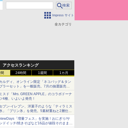
Impress サイト
全カテゴリ
アクセスランキング
時間
24時間
1週間
1カ月
カルディ、オンライン限定「ネコバッグ＆タン
ブラーセット」を一般販売。7月の抽選販売の
当選無効分
ミスド「Mrs. GREEN APPLE」のコラボドーナ
ツ4種、いよいよ発売！
セブン-イレブン、洋菓子のような「ティラミス
氷」「プリン氷」を発売。5素材重ねと2層仕立
ての濃厚な味わい
NewDays「増量フェス」を実施！おにぎり/サ
ンドイッチ/焼きそばなど16品が値段そのままで
ボリュームアップ