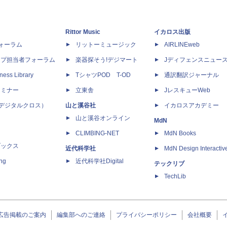
Rittor Music
イカロス出版
dフォーラム
リットーミュージック
AIRLINEweb
ップ担当者フォーラム
楽器探そう!デジマート
Jディフェンスニュー
ness Library
TシャツPOD T-OD
通訳翻訳ジャーナル
セミナー
立東舎
JレスキューWeb
 X（デジタルクロス）
山と溪谷社
イカロスアカデミー
山と溪谷オンライン
MdN
CLIMBING-NET
MdN Books
ブックス
近代科学社
MdN Design Interactiv
ing
近代科学社Digital
テックリブ
TechLib
広告掲載のご案内
編集部へのご連絡
プライバシーポリシー
会社概要