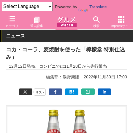
Powered by
Translate
グルメ Watch
メーカー
飲料・アルコール
コカ・コーラ
カテゴリ
過去記事
検索
Impressサイト
ニュース
コカ・コーラ、麦焼酎を使った「檸檬堂 特別仕込
み」
12月12日発売、コンビニでは11月28日から先行販売
編集部：湯野康隆
2022年11月30日 17:00
リスト