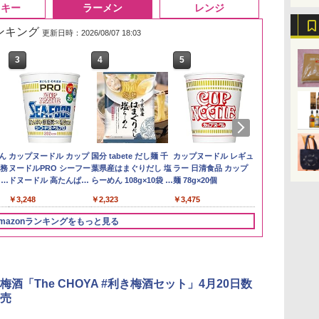
スキー
ラーメン
レンジ
ランキング
更新日時：2026/08/07 18:03
3
3
3
4
4
4
5
5
5
6
6
6
い流
リ
ん
【在庫処分価格】もも
角ハイボール
カップヌードル カップ
by Amazon あきたこ
トリスウイスキー
国分 tabete だし麺 千
by Amazon 新潟県産
【数量限定】フロム・
カップヌードル レギュ
フクテイライ
サントリー 
カップヌード
 長
ボー
業務
たろう印 無洗米 5kg 業
350ml×24本 サントリ
ヌードルPRO シーフー
まちブレンド 無洗米
4000ml サントリー 大
葉県産はまぐりだし 塩
新潟のお米 無洗米 5kg
ザ・バレル モルトウイ
ラー 日清食品 カップ
米】北東北産 
ルト ウイスキ
ヌードルPRO
メン
務用 お米マイスターブ
ー ウイスキー ハイボー
ドヌードル 高たんぱく
5kg
容量 4リットル
らーめん 108g×10袋 保
スキー500ml アサヒ [
麺 78g×20個
あきたこまち 
Story of the D
高たんぱく&低
￥3,274
イン
レンド
ル 缶
&低糖質 さらに塩分控
存食 備蓄
日本 500ml ]【中元 ギ
産 (5kg)
2026 化粧箱入 
らに塩分控え
￥2,680
￥4,930
￥3,248
￥3,396
￥4,345
￥2,323
￥4,402
￥3,475
￥3,300
￥19,860
￥3,103
に
えめ 78g×12個
フト プレゼント 贈り
75g×12個
ク
物に】
mazonランキングをもっと見る
パ
3
4
5
6
梅酒「The CHOYA #利き梅酒セット」4月20日数
売