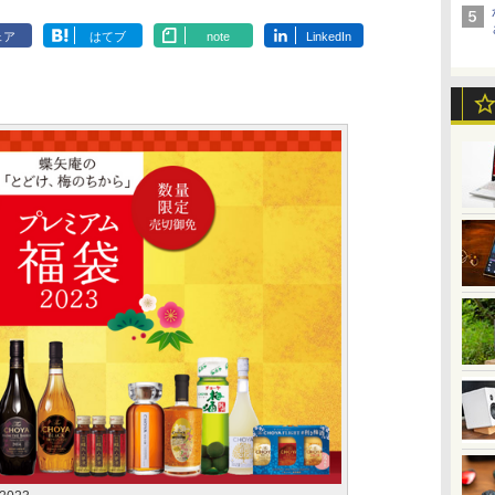
ェア
はてブ
note
LinkedIn