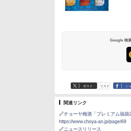
D3000B-K(グラン
アイリスオーヤマ スチ
[山善] スチームオーブ
シャープ 過熱水蒸気
ック) 石窯ドーム
ーム トースター オー
ンレンジ 25L 一人暮ら
ーブンレンジ 23L 1
水蒸気オーブンレ
ブントースター 2枚焼
し 二人暮らし フラット
調理 ブラック RE-
30L
き 温度調節 トレー タ
テーブル スチーム調理
WF232-B シンプル
Google
,800
￥4,220
￥22,800
￥29,480
イマー機能付 横型
自動メニュー19種搭載
コンパクト 一人暮ら
BLSOT-011-B ブラッ
角皿付き ブラック
二人暮らし らくチン
ク
MRK-F250TSV(B)
（絶対湿度）センサ
ノンフライ調理 トー
ト スチームあたため
イドフラット庫内 簡
お手入れ
ポスト
リスト
シ
関連リンク
🔗チョーヤ梅酒「プレミアム福袋2
https://www.choya-an.jp/page/69
🔗ニュースリリース