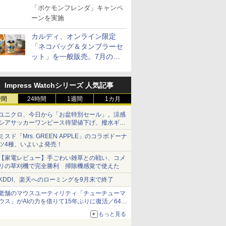
ラ」のフレンダピックがもら
「ポケモンフレンダ」キャンペ
える！
ーンを実施
カルディ、オンライン限定
「ネコバッグ＆タンブラーセ
ット」を一般販売。7月の抽
選販売の当選無効分
Impress Watchシリーズ 人気記事
時間
24時間
1週間
1カ月
ユニクロ、今日から「お盆特別セール」。涼感
シアサッカーワンピース待望値下げ、撥水ギア
ショーツは1990円に
ミスド「Mrs. GREEN APPLE」のコラボドーナ
ツ4種、いよいよ発売！
【家電レビュー】手ごわい雑草との戦い、コメ
リの草刈機で完全勝利 掃除機感覚で使えた
KDDI、楽天へのローミングを9月末で終了
老舗のマウスユーティリティ「チューチューマ
ウス」がAIの力を借りて15年ぶりに復活／64bit
化、Windows 10/11、「Chrome」も走り回
もっと見る
る。復活記念で2026年末まで500円