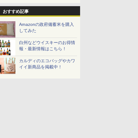
おすすめ記事
Amazonの政府備蓄米を購入
7
7
7
8
8
8
9
9
9
10
10
10
してみた
白州などウイスキーのお得情
報・最新情報はこちら！
カルディのエコバッグやカワ
イイ新商品を掲載中！
ス【白
シングルモ
ル カップ
新潟県産新之助 無洗米
甲州韮崎 オリジナル ブ
マルちゃん マルちゃん
新潟ケンベイ【精米】
ティーチャーズ ハイラ
カップヌードル パクチ
新潟県産コシヒカリ (5
ブラックニッカ ウイス
日清麺職人 醤油 [丸大
新米予約 
サントリー
人気 カップ
お米 米
ー 白州
 しょうゆ
5kg 令和7年産
レンド ウイスキー 4リ
ZUBAAAN! 横浜家系
新潟県産にじのきらめ
ンドクリーム 4000ml
ー香るトムヤムクンヌ
㎏) 精米 令和7年産 お
キー4000ml ブラック
豆醤油使用 豊かな旨味
【家計お助
ルト ウイ
詰め合わせ 
令和7年
istillery
糖質 さ
ットル 日本 大容量
醤油豚骨 3食パック
き 5kg 令和7年産
サントリー スコッチ ウ
ードル [世界三大スー
米のたかさか
ニッカ リッチブレンド
とコク] 日清食品 カッ
10kg 令
Story of th
個アソート
￥3,836
700ml
め
4000ml 4L
130g×3食
イスキー 4リットル 大
プ] 日清食品 カップ麺
【ウイスキー 日本】
プ麺 87g ×12個
産 あきた
2026 化粧
￥3,725
￥341
￥3,056
￥6,414
￥2,594
￥3,893
￥6,359
￥1,552
￥5,780
￥23,000
￥2,050
容量
75g×12個
米 単一原料
米 (5kg×2
7
8
9
10