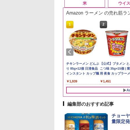
米
ウイ
Amazon ラーメン の売れ筋
10
10
10
1
1
1
2
2
2
県産コシヒカリ (5
ックニッカ ウイス
麺職人 醤油 [丸大
新米予約 令和8年産
サントリー シングルモ
人気 カップ麺 12種類
by Amazon 国産ブレ
ブラックニッカ ニッカ
チキンラーメン どんぶ
野沢農産 無洗米 青
角瓶 2700ml サント
【公式】ブタメン と
 精米 令和7年産 お
4000ml ブラック
油使用 豊かな旨味
【家計お助け米】米
ルト ウイスキー 山崎
詰め合わせ セット 12
ンド米 精米 5kg
Nikka ウィスキー
り 85g×12個 日清食品
るる コシヒカリ 5kg
ー ウイスキー ハイ
こつ味 35g×15個 | 
たかさか
カ リッチブレンド
ク] 日清食品 カッ
10kg 令和8年産 秋田県
Story of the Distillery
個アソート
4000ml ブラックニッ
インスタント カップ麺
野県産 令和7年産
ル 大容量
用 夜食 カップラー
￥2,650
イスキー 日本】
87g ×12個
産 あきたこまち 厳選
2026 化粧箱入 700ml
カクリア ウヰスキー
ミニカップ麺 小腹 
893
359
552
￥5,780
￥23,000
￥2,050
￥4,358
￥1,939
￥3,980
￥6,063
￥1,451
米 単一原料米100％ 白
【日本 アサヒ ウィスキ
スタント アウトドア
米 (5kg×2袋)
ー】 大容量 お得 4リッ
も ローリングストッ
A
トル
大人買い おやつカン
ニー
編集部のおすすめ記事
10
1
2
チョーヤ
量限定発