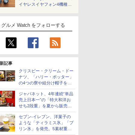
イヤレスイヤフォン4機種を
一気に聴く
グルメ Watch をフォローする
新記事
クリスピー・クリーム・ドー
ナツ、「ハリー・ポッター」
の4つの寮や組分け帽子をイ
メージしたドーナツなど発売
ジャパネット、4年連続“単品
売上日本一”の「特大和洋お
せち2段重」を夏から販売。
73品・年越しそば付き
セブン-イレブン、洋菓子の
ような「ティラミス氷」「プ
リン氷」を発売。5素材重ね
と2層仕立ての濃厚な味わい