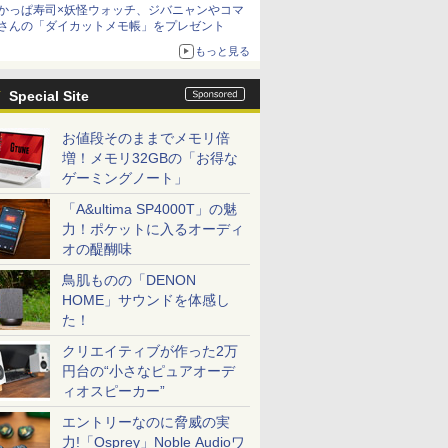
かっぱ寿司×妖怪ウォッチ、ジバニャンやコマ
さんの「ダイカットメモ帳」をプレゼント
もっと見る
Special Site
お値段そのままでメモリ倍
増！メモリ32GBの「お得な
ゲーミングノート」
「A&ultima SP4000T」の魅
力！ポケットに入るオーディ
オの醍醐味
鳥肌ものの「DENON
HOME」サウンドを体感し
た！
クリエイティブが作った2万
円台の“小さなピュアオーデ
ィオスピーカー”
エントリーなのに脅威の実
力!「Osprey」Noble Audioワ