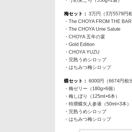
・うめ実ごろ（550g×2袋）
梅セット：
3万円（3万5579
・The CHOYA FROM THE BAR
・The CHOYA Ume Salute
・CHOYA 五年の宴
・Gold Edition
・CHOYA YUZU
・完熟うめシロップ
・はちみつ梅シロップ
蝶セット：
6000円（6674円
・梅ゼリー（180g×6個）
・梅しぼり（125ml×6本）
・特撰蝶矢人参液（50ml×3本）
・完熟うめシロップ
・はちみつ梅シロップ