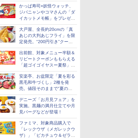
ト
かっぱ寿司×妖怪ウォッチ、
ジバニャンやコマさんの「ダ
イカットメモ帳」をプレゼン
ト
大戸屋、全長約20cmの「真
あじの大判あじフライ」を限
定発売。“200円引き”クーポ
ンも配信
出前館、対象メニュー半額＆
リピートクーポンももらえる
「超ゴイゴイヤスー夏祭」を
実施
安楽亭、お盆限定「夏を彩る
黒毛和牛づくし」2種を発
売。値段そのままで“夏の巻
き野菜”付き
デニーズ「お月見フェア」を
実施。黒麺の満月仕立てや月
見バーグなどが登場！
ファミマ、対象商品購入で
「レックウザ（メガレックウ
ザ）」「ピカチュウ＆ゼラオ