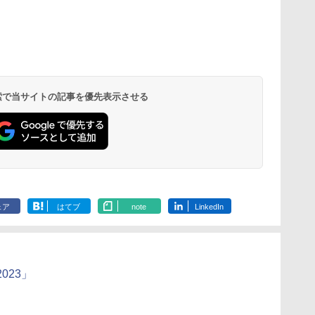
 オ
[山善] スチームオーブ
TOSHIBA(東芝) スチ
シャープ ウォーターオ
パナソニック
段
ンレンジ 省エネ 高効率
ームオーブンレンジ 石
ーブン ヘルシオ AX-
レンジ スチー
15L 一人暮らし 二人暮
窯ドーム ER-D80A(K)
XJ1-B ブラック 30L 2
ロ 最高峰モデル
操作
らし スチーム調理 フラ
ブラック 250℃ 1段調
段調理 コンベクション
段 おまかせグ
 検索で当サイトの記事を優先表示させる
￥26,130
￥34,546
￥44,800
￥118,000
し
ットテーブル トースト
理 フラットテーブル
トースト機能
細・64眼ス
!
機能 自動メニュー33種
電子レンジ 赤外線セン
サー 時短料理
ー
簡単お手入れ ブラック
サー ノンフライ調理
携 ブラック N
ス
YRZ-WF150TV(B)
簡単お手入れ 小型 新
UBS10D-K
 ワ
生活 一人暮らし 二人
単
暮らし ファミリー
ェア
はてブ
note
LinkedIn
023」