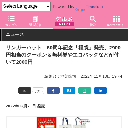
Powered by
Translate
グルメ Watch
店舗
麺
リンガーハット
カテゴリ
過去記事
検索
Impressサイト
ニュース
リンガーハット、60周年記念「福袋」発売。2900
円相当のクーポン＆無料券やエコバッグなどが付
いて2000円
編集部：稲葉隆司
2022年11月18日 19:44
リスト
2022年12月21日 発売