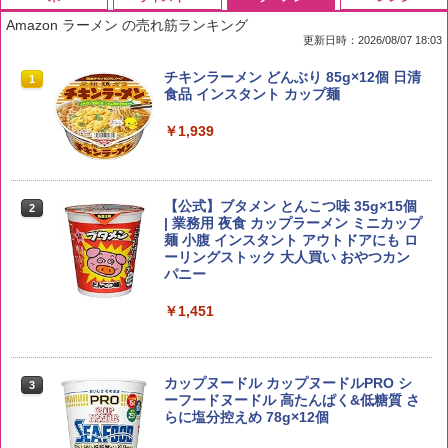
Amazon ラーメン の売れ筋ランキング
更新日時：2026/08/07 18:03
by Amazon 国産ブレンド米 精米 5kg
ブラックニッカ ニッカ Nikka ウィスキ
チキンラーメン どんぶり 85g×12個 日清
1
1
1
ー4000ml ブラックニッカクリア ウヰス
食品 インスタント カップ麺
キー 【日本 アサヒ ウィスキー】 大容量
￥2,650
お得 4リットル
￥1,939
￥4,358
【公式】ブタメン とんこつ味 35g×15個
2
野沢農産 無洗米 青い流るる コシヒカリ
2
| 業務用 夜食 カップラーメン ミニカップ
5kg 長野県産 令和7年産
角瓶 2700ml サントリー ウイスキー ハ
麺 小腹 インスタント アウトドアにも ロ
2
イボール 大容量
ーリングストック 大人買い おやつカン
￥3,980
パニー
￥6,063
￥1,451
【在庫処分価格】ももたろう印 無洗米 5
3
kg 業務用 お米マイスターブレンド
角ハイボール 350ml×24本 サントリー ウ
3
カップヌードル カップヌードルPRO シ
3
イスキー ハイボール 缶
ーフードヌードル 高たんぱく&低糖質 さ
￥2,680
らに塩分控えめ 78g×12個
￥4,930