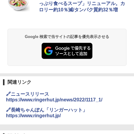
暮らし 二人暮らし フラットテーブル ス
っぷり食べるスープ」リニューアル。カ
チーム調理 自動メニュー19種搭載 角皿
ロリー約10％減/タンパク質約32％増
付き ブラック MRK-F250TSV(B)
￥22,800
Google 検索で当サイトの記事を優先表示させる
シャープ 過熱水蒸気 オーブンレンジ 23
2
L 1段調理 ブラック RE-WF232-B シンプ
ル操作 コンパクト 一人暮らし 二人暮ら
し らくチン!（絶対湿度）センサー ノン
フライ調理 トースト スチームあたため
ワイドフラット庫内 簡単お手入れ
￥29,480
関連リンク
🔗ニュースリリース
https://www.ringerhut.jp/news/2022/1117_1/
[山善] スチームオーブンレンジ 省エネ
3
高効率 15L 一人暮らし 二人暮らし スチ
🔗長崎ちゃんぽん「リンガーハット」
ーム調理 フラットテーブル トースト機
https://www.ringerhut.jp/
能 自動メニュー33種 簡単お手入れ ブラ
ック YRZ-WF150TV(B)