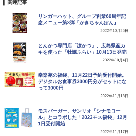
￥26,130
関連記事
リンガーハット、グループ創業60周年記
TOSHIBA(東芝) スチームオーブンレン
念メニュー第3弾「かきちゃんぽん」
4
ジ 石窯ドーム ER-D80A(K) ブラック 25
2022年10月25日
0℃ 1段調理 フラットテーブル 電子レン
ジ 赤外線センサー ノンフライ調理 簡単
お手入れ 小型 新生活 一人暮らし 二人暮
とんかつ専門店「濵かつ」、広島県産カ
らし ファミリー
キを使った「牡蠣ふらい」10月13日発売
￥34,546
2022年10月4日
幸楽苑の福袋、11月22日予約受付開始。
シャープ ウォーターオーブン ヘルシオ
デジタルお食事券3000円分がセットにな
5
AX-XJ1-B ブラック 30L 2段調理 コンベ
って3000円
クション トースト機能
2022年11月18日
￥44,800
モスバーガー、サンリオ「シナモロー
ル」とコラボした「2023モス福袋」12月
1日受付開始
2022年11月17日