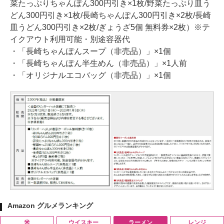
菜たっぷりちゃんぽん300円引き×1枚/野菜たっぷり皿う
どん300円引き×1枚/長崎ちゃんぽん300円引き×2枚/長崎
皿うどん300円引き×2枚/ぎょうざ5個 無料券×2枚）※テ
イクアウト利用可能・別途容器代
・「長崎ちゃんぽんスープ（非売品）」×1個
・「長崎ちゃんぽん半生めん（非売品）」×1人前
・「オリジナルエコバッグ（非売品）」×1個
Amazon グルメランキング
米
ウイスキー
ラーメン
レンジ