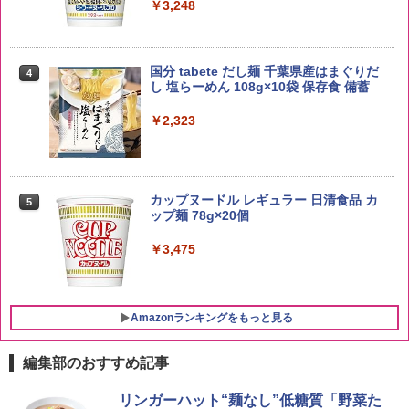
￥3,248
by Amazon あきたこまちブレンド 無洗
4
米 5kg
トリスウイスキー 4000ml サントリー 大
4
国分 tabete だし麺 千葉県産はまぐりだ
4
容量 4リットル
し 塩らーめん 108g×10袋 保存食 備蓄
￥3,396
￥4,345
￥2,323
by Amazon 新潟県産 新潟のお米 無洗米
5
5kg
【数量限定】フロム・ザ・バレル モルト
5
カップヌードル レギュラー 日清食品 カ
5
ウイスキー500ml アサヒ [ 日本 500ml ]
ップ麺 78g×20個
【中元 ギフト プレゼント 贈り物に】
￥3,274
￥3,475
￥4,402
Amazonランキングをもっと見る
編集部のおすすめ記事
[山善] スチームオーブンレンジ 25L 一人
リンガーハット“麺なし”低糖質「野菜た
1