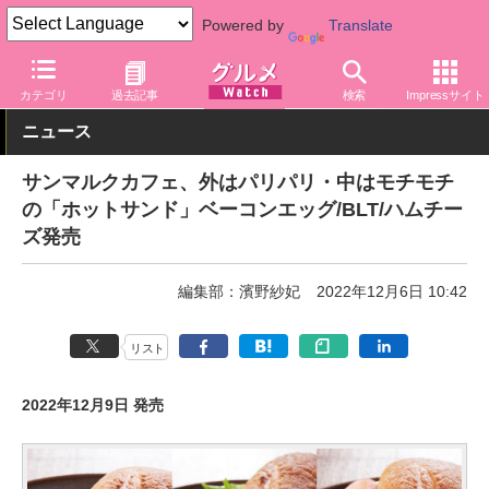
Powered by
Translate
グルメ Watch
店舗
カフェ
サンマルクカフェ
カテゴリ
過去記事
検索
Impressサイト
ニュース
サンマルクカフェ、外はパリパリ・中はモチモチ
の「ホットサンド」ベーコンエッグ/BLT/ハムチー
ズ発売
編集部：濱野紗妃
2022年12月6日 10:42
リスト
2022年12月9日 発売