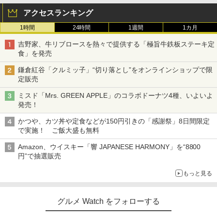
アクセスランキング
1時間
24時間
1週間
1カ月
吉野家、牛リブロースを熱々で提供する「極旨牛鉄板ステーキ定
食」を発売
鎌倉紅谷「クルミッ子」“切り落とし”をオンラインショップで限
定販売
ミスド「Mrs. GREEN APPLE」のコラボドーナツ4種、いよいよ
発売！
かつや、カツ丼や定食などが150円引きの「感謝祭」8日間限定
で実施！ ご飯大盛も無料
Amazon、ウイスキー「響 JAPANESE HARMONY」を“8800
円”で抽選販売
もっと見る
グルメ Watch をフォローする