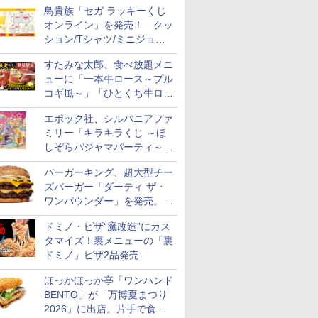
鳥貴族「セガ ラッキーくじ
オンライン」を発売！ クッ
ション/Tシャツ/ミニジョッ
キ/ステッカーなど全7賞
すたみな太郎、食べ放題メニ
ューに「一本牛ロース～プル
コギ風～」「ひとくち牛ロー
スステーキ」をお盆限定で追
エポック社、シルバニアファ
加
ミリー「キラキラくじ ～ほ
しぞらパジャマパーティ～」
を発売。人形/家具/建物など
バーガーキング、超大型チー
ズバーガー「ダーティ ザ・
ワンパウンダー」を発売。総
カロリー約1656kcal、総重量
ドミノ・ピザ“魔改造”にカス
約527g！
タマイズ！裏メニューの「裏
ドミノ」ピザ2品発売
ほっかほっか亭「ワンハンド
BENTO」が「万博夏まつり
2026」に出店。片手で食べ