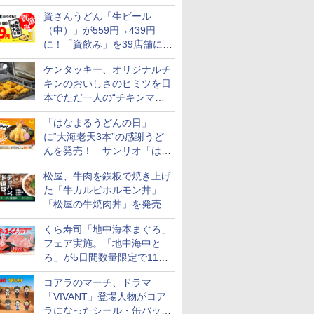
られる海苔弁や和牛きんぴら
資さんうどん「生ビール
を販売
（中）」が559円→439円
に！「資飲み」を39店舗に拡
大
ケンタッキー、オリジナルチ
キンのおいしさのヒミツを日
本でただ一人の“チキンマイ
スター”笠原氏から学んでき
「はなまるうどんの日」
た
に“大海老天3本”の感謝うど
んを発売！ サンリオ「はな
まるおばけ」のシール/キャ
松屋、牛肉を鉄板で焼き上げ
ンディなども
た「牛カルビホルモン丼」
「松屋の牛焼肉丼」を発売
くら寿司「地中海本まぐろ」
フェア実施。「地中海中と
ろ」が5日間数量限定で110
円！
コアラのマーチ、ドラマ
「VIVANT」登場人物がコア
ラになったシール・缶バッジ