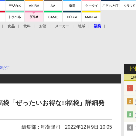
食品
飲料
お酒
メーカー
地域
福袋
銀だこ
1
福袋「ぜったいお得な!!福袋」詳細発
編集部：稲葉隆司
2022年12月9日 10:05