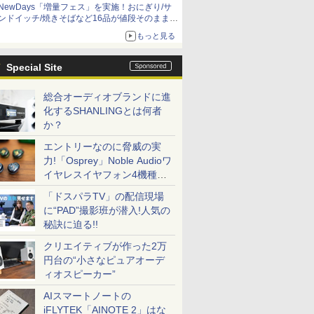
NewDays「増量フェス」を実施！おにぎり/サ
ンドイッチ/焼きそばなど16品が値段そのままで
ボリュームアップ
もっと見る
Special Site
総合オーディオブランドに進
化するSHANLINGとは何者
か？
エントリーなのに脅威の実
力!「Osprey」Noble Audioワ
イヤレスイヤフォン4機種を
一気に聴く
「ドスパラTV」の配信現場
に“PAD”撮影班が潜入!人気の
秘訣に迫る!!
クリエイティブが作った2万
円台の“小さなピュアオーデ
ィオスピーカー”
AIスマートノートの
iFLYTEK「AINOTE 2」はな