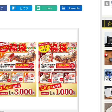
ェア
はてブ
note
LinkedIn