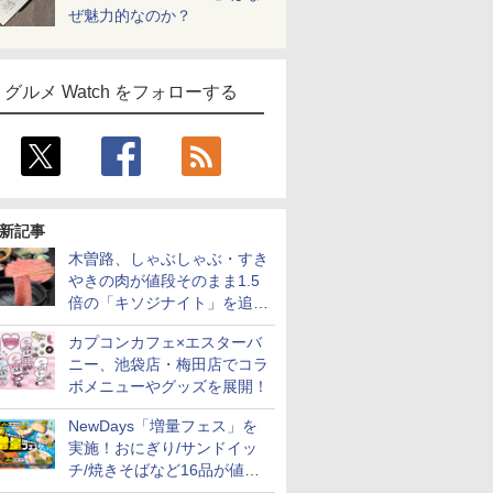
ぜ魅力的なのか？
グルメ Watch をフォローする
新記事
木曽路、しゃぶしゃぶ・すき
やきの肉が値段そのまま1.5
倍の「キソジナイト」を追加
実施！水・日曜夜限定
カプコンカフェ×エスターバ
ニー、池袋店・梅田店でコラ
ボメニューやグッズを展開！
NewDays「増量フェス」を
実施！おにぎり/サンドイッ
チ/焼きそばなど16品が値段
そのままでボリュームアップ