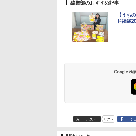
編集部のおすすめ記事
10
1
2
【うちの
ド福袋20
D3000B-K(グラン
アイリスオーヤマ スチ
シャープ 過熱水蒸気 オ
[山善] スチームオー
ック) 石窯ドーム
ーム トースター オー
ーブンレンジ 23L 1段
ンレンジ 25L 一人
水蒸気オーブンレ
ブントースター 2枚焼
調理 ブラック RE-
し 二人暮らし フラ
30L
き 温度調節 トレー タ
WF232-B シンプル操作
テーブル スチーム調
Google
,880
￥4,220
￥29,582
￥19,990
イマー機能付 横型
コンパクト 一人暮らし
自動メニュー19種搭
BLSOT-011-B ブラッ
二人暮らし らくチン!
角皿付き ブラック
ク
（絶対湿度）センサー
MRK-F250TSV(B)
ノンフライ調理 トース
ト スチームあたため ワ
イドフラット庫内 簡単
お手入れ
ポスト
リスト
シ