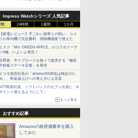
を発売
Impress Watchシリーズ 人気記事
時間
24時間
1週間
1カ月
【家電レビュー】手ごわい雑草との戦い、コメ
リの草刈機で完全勝利 掃除機感覚で使えた
ミスド「Mrs. GREEN APPLE」のコラボドーナ
ツ4種、いよいよ発売！
7
7
7
8
8
8
9
9
9
10
10
10
吉野家、牛リブロースを熱々で提供する「極旨
牛鉄板ステーキ定食」を発売
ドコモ前田社長が「ahamo40GB化は検証のた
め」、料金値上げへの考え方にも言及
NTT島田社長、ソフトバンクのセブン出資に「d
ポイント使えるようにして」
 新潟県産
フロム・
マルちゃん
by Amazon 秋田県産
サントリー シングルモ
カップヌードル カップ
フクテイライス【白
甲州韮崎 オリジナル ブ
カップヌードル パクチ
米 5kg 新潟県産 コシ
ティーチャーズ ハイラ
日清麺職人 醤油 [丸大
新米予約 
ブラックニ
一蘭 ラー
もっと見る
米 5kg
モルトウイ
 横浜家系
あきたこまち 無洗米
ルト ウイスキー 山崎
ヌードルPRO しょうゆ
米】北東北産 お米 米
レンド ウイスキー 4リ
ー香るトムヤムクンヌ
ヒカリ｜雪室保管・精
ンドクリーム 4000ml
豆醤油使用 豊かな旨味
【家計お助
キー4000
麺ストレート
アサヒ [
パック
5kg 令和7年産 産地精
Story of the Distillery
高たんぱく&低糖質 さ
あきたこまち 令和7年
ットル 日本 大容量
ードル [世界三大スー
米したて｜白く輝き 粒
サントリー スコッチ
とコク] 日清食品 カッ
10kg 令
ニッカ リ
645g
おすすめ記事
]【中元 ギ
米
2026 化粧箱入 700ml
らに塩分控えめ
産 (5kg)
4000ml 4L
プ] 日清食品 カップ麺
感しっかり 冷めてもお
ウイスキー 4リットル
プ麺 87g ×12個
産 あきた
【ウイスキ
￥3,497
￥17,600
￥3,103
￥3,300
￥3,732
￥2,335
￥4,398
￥6,414
￥1,552
￥5,780
￥5,723
￥2,091
ト 贈り物
75g×12個
75g×12個
いしい お米 【やっぱ
大容量
米 単一原料
り新潟のこしひかり】
米 (5kg×2
Amazonの政府備蓄米を購入
してみた