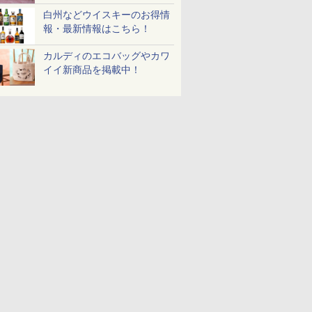
白州などウイスキーのお得情
7
報・最新情報はこちら！
8
9
10
カルディのエコバッグやカワ
イイ新商品を掲載中！
 オーブン
日立 過熱水蒸気 オーブ
コンフィー(COMFEE')
ER-D3000B-K(グラン
アイリスオ
ム ビスト
ンレンジ ヘルシーシェ
スチームオーブンレン
ブラック) 石窯ドーム
ーム トー
 30L 2
フ 30L MRO-W1C K フ
ジ 25L フラットテーブ
過熱水蒸気オーブンレ
ブントース
リル 高精
ロストブラック 熱風コ
ル 発酵・トースト機能
ンジ 30L
き 温度調節
￥49,718
￥19,780
￥56,880
￥4,220
ピードセン
ンベクション 2段式 W
オートメニュー23種 オ
イマー機能
 スマホ連
スキャン［メーカー保
ーブン～250℃ レンジ
BLSOT-0
E-
証1年／お手入れ簡単設
~1000W高出力 全国対
ク
計］
応 ヘルツフリー カップ
スチーム調理 予熱対応
自動脱臭 消音モード
【2年メーカー保証】
ブラック CF-EA261-
BK