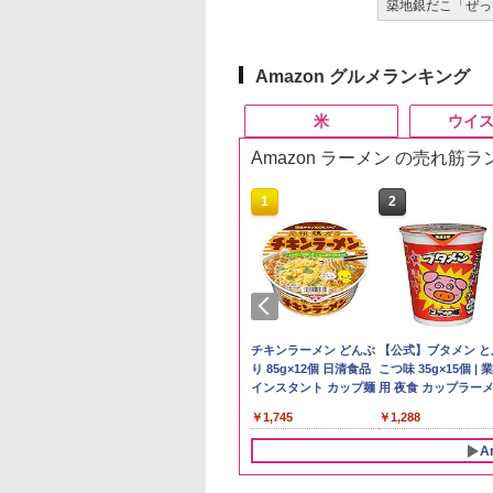
築地銀だこ「ぜった
Amazon グルメランキング
米
ウイ
Amazon ラーメン の売れ筋
10
10
10
1
1
1
2
2
2
5kg 新潟県産 コシ
ーチャーズ ハイラ
麺職人 醤油 [丸大
新米予約 令和8年産
ブラックニッカ ウイス
一蘭 ラーメン 博多細
by Amazon 国産ブレ
ブラックニッカ ニッカ
チキンラーメン どんぶ
野沢農産 無洗米 青
角瓶 2700ml サント
【公式】ブタメン と
リ｜雪室保管・精
クリーム 4000ml
油使用 豊かな旨味
【家計お助け米】米
キー4000ml ブラック
麺ストレート (5食)
ンド米 精米 5kg
Nikka ウィスキー
り 85g×12個 日清食品
るる コシヒカリ 5kg
ー ウイスキー ハイ
こつ味 35g×15個 | 
たて｜白く輝き 粒
トリー スコッチ
ク] 日清食品 カッ
10kg 令和8年産 秋田県
ニッカ リッチブレンド
645g
4000ml ブラックニッ
インスタント カップ麺
野県産 令和7年産
ル 大容量
用 夜食 カップラー
￥2,650
っかり 冷めてもお
スキー 4リットル
87g ×12個
産 あきたこまち 厳選
【ウイスキー 日本】
カクリア ウヰスキー
ミニカップ麺 小腹 
398
414
552
￥5,780
￥5,723
￥2,091
￥3,940
￥1,745
￥3,325
￥6,051
￥1,288
い お米 【やっぱ
量
米 単一原料米100％ 白
【日本 アサヒ ウィスキ
スタント アウトドア
潟のこしひかり】
米 (5kg×2袋)
ー】 大容量 お得 4リッ
も ローリングストッ
A
トル
大人買い おやつカン
ニー