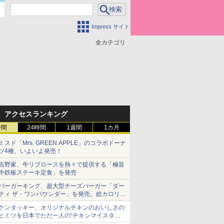
Impress サイト
全カテゴリ
アクセスランキング
時間
24時間
1週間
1カ月
ミスド「Mrs. GREEN APPLE」のコラボドーナ
ツ4種、いよいよ発売！
吉野家、牛リブロースを熱々で提供する「極旨
牛鉄板ステーキ定食」を発売
バーガーキング、超大型チーズバーガー「ダー
ティ ザ・ワンパウンダー」を発売。総カロリー
約1656kcal、総重量約527g！
ケンタッキー、オリジナルチキンのおいしさの
ヒミツを日本でただ一人の“チキンマイスタ
ー”笠原氏から学んできた