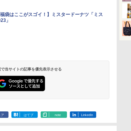
3
4
5
6
福袋はここがスゴイ！】ミスタードーナツ「ミス
23」
ブ
[山善] スチームオーブ
TOSHIBA(東芝) スチ
シャープ ウォーターオ
パナソニック
暮ら
ンレンジ 省エネ 高効率
ームオーブンレンジ 石
ーブン ヘルシオ AX-
レンジ スチー
ット
15L 一人暮らし 二人暮
窯ドーム ER-D80A(K)
XJ1-B ブラック 30L 2
ロ 最高峰モデル
理
らし スチーム調理 フラ
ブラック 250℃ 1段調
段調理 コンベクション
段 おまかせグ
 検索で当サイトの記事を優先表示させる
￥26,800
￥34,546
￥44,800
￥119,198
載
ットテーブル トースト
理 フラットテーブル
トースト機能
細・64眼ス
機能 自動メニュー33種
電子レンジ 赤外線セン
サー 時短料理
簡単お手入れ ブラック
サー ノンフライ調理
携 ブラック N
YRZ-WF150TV(B)
簡単お手入れ 小型 新
UBS10D-K
生活 一人暮らし 二人
暮らし ファミリー
ェア
はてブ
note
LinkedIn