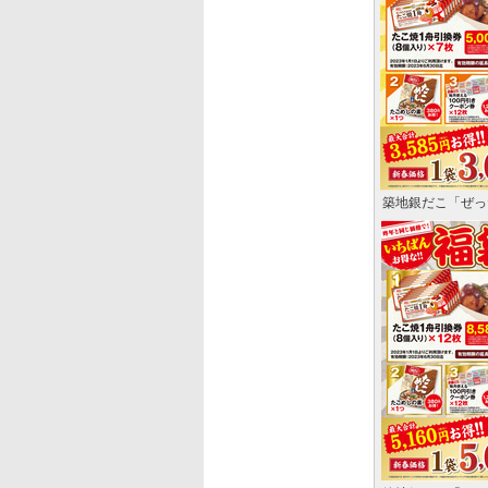
築地銀だこ「ぜった