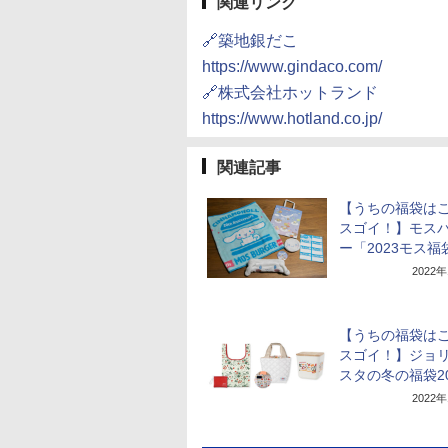
関連リンク
🔗築地銀だこ
https://www.gindaco.com/
🔗株式会社ホットランド
https://www.hotland.co.jp/
関連記事
【うちの福袋は
スゴイ！】モス
ー「2023モス福
2022
【うちの福袋は
スゴイ！】ジョ
スタの冬の福袋20
2022