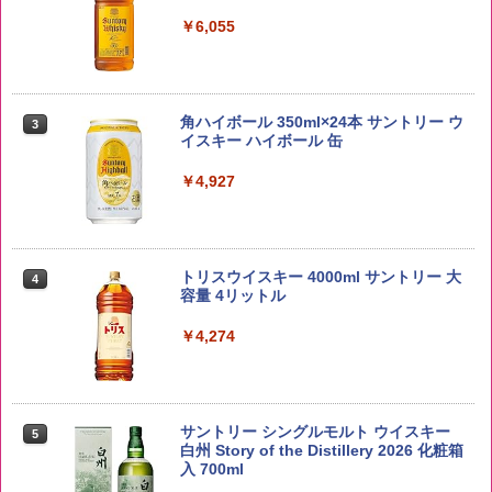
￥3,980
￥6,055
【在庫処分価格】ももたろう印 無洗米 5
3
kg 業務用 お米マイスターブレンド
角ハイボール 350ml×24本 サントリー ウ
3
イスキー ハイボール 缶
￥2,680
￥4,927
新潟ケンベイ【精米】新潟県産にじのき
4
らめき 5kg 令和7年産
トリスウイスキー 4000ml サントリー 大
4
容量 4リットル
￥5,809
￥4,274
by Amazon あきたこまちブレンド 無洗
5
米 5kg
サントリー シングルモルト ウイスキー
5
白州 Story of the Distillery 2026 化粧箱
入 700ml
￥3,396