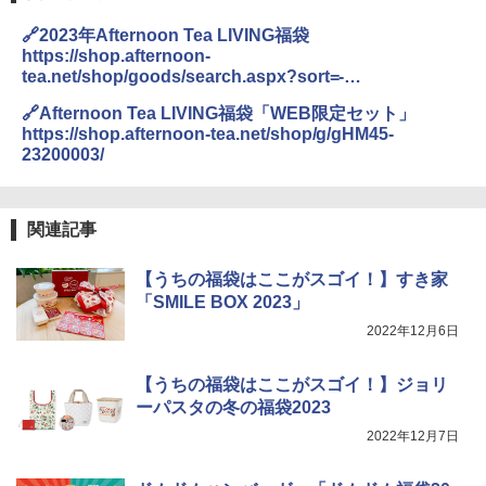
ン！（絶対湿度）センサー 時短料理 フ
国分 tabete だし麺 千葉県産はまぐりだ
3
ァミリー 大型レンジ 大容量
🔗2023年Afternoon Tea LIVING福袋
し 塩らーめん 108g×10袋 保存食 備蓄
https://shop.afternoon-
￥44,367
tea.net/shop/goods/search.aspx?sort=-
￥2,323
price&keyword=HM45&ps=80&top-mainvisual
🔗Afternoon Tea LIVING福袋「WEB限定セット」
https://shop.afternoon-tea.net/shop/g/gHM45-
[山善] スチームオーブンレンジ 省エネ
23200003/
3
高効率 15L 一人暮らし 二人暮らし スチ
カップヌードル カップヌードルPRO シ
4
ーム調理 フラットテーブル トースト機
ーフードヌードル 高たんぱく&低糖質 さ
能 自動メニュー33種 簡単お手入れ グレ
らに塩分控えめ 78g×12個
ー YRZ-WF150TV(H)
関連記事
￥3,248
￥26,800
【うちの福袋はここがスゴイ！】すき家
「SMILE BOX 2023」
2022年12月6日
カップヌードル カップヌードルPRO し
5
TOSHIBA(東芝) スチームオーブンレン
4
ょうゆ 高たんぱく&低糖質 さらに塩分控
ジ 石窯ドーム ER-D80A(K) ブラック 25
えめ 75g×12個
0℃ 1段調理 フラットテーブル 電子レン
【うちの福袋はここがスゴイ！】ジョリ
ジ 赤外線センサー ノンフライ調理 簡単
ーパスタの冬の福袋2023
￥2,885
お手入れ 小型 新生活 一人暮らし 二人暮
らし ファミリー
2022年12月7日
￥34,546