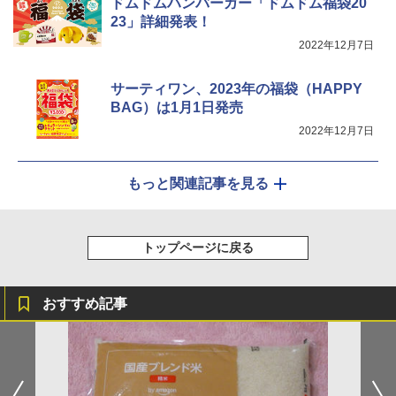
ドムドムハンバーガー「ドムドム福袋20
23」詳細発表！
2022年12月7日
シャープ ウォーターオーブン ヘルシオ
5
AX-XJ1-B ブラック 30L 2段調理 コンベ
クション トースト機能
サーティワン、2023年の福袋（HAPPY
BAG）は1月1日発売
￥44,800
2022年12月7日
もっと関連記事を見る
トップページに戻る
おすすめ記事