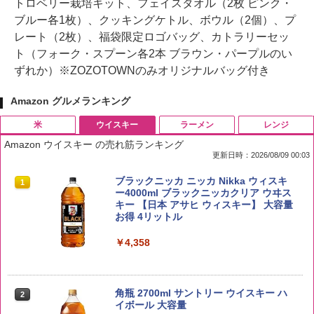
トロベリー栽培キット、フェイスタオル（2枚 ピンク・
ブルー各1枚）、クッキングケトル、ボウル（2個）、プ
レート（2枚）、福袋限定ロゴバッグ、カトラリーセッ
ト（フォーク・スプーン各2本 ブラウン・パープルのい
ずれか）※ZOZOTOWNのみオリジナルバッグ付き
Amazon グルメランキング
米
ウイスキー
ラーメン
レンジ
Amazon ウイスキー の売れ筋ランキング
更新日時：2026/08/09 00:03
by Amazon 国産ブレンド米 精米 5kg
ブラックニッカ ニッカ Nikka ウィスキ
1
1
ー4000ml ブラックニッカクリア ウヰス
キー 【日本 アサヒ ウィスキー】 大容量
￥2,650
お得 4リットル
￥4,358
野沢農産 無洗米 青い流るる コシヒカリ
2
5kg 長野県産 令和7年産
角瓶 2700ml サントリー ウイスキー ハ
2
イボール 大容量