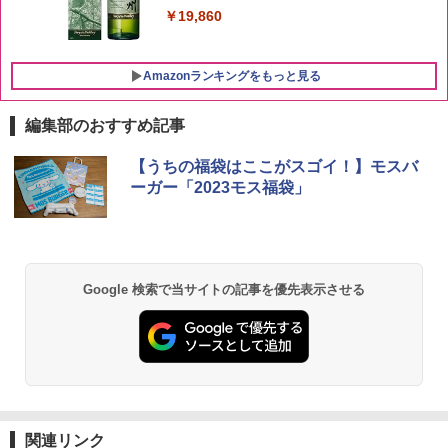
￥19,860
Amazonランキングをもっと見る
編集部のおすすめ記事
チキンラーメン どんぶり 85g×12個 日清
【セット買い】[山善] スチームオーブン
【うちの福袋はここがスゴイ！】モスバ
1
1
食品 インスタント カップ麺
レンジ 25L 一人暮らし 二人暮らし フラ
ーガー「2023モス福袋」
ットテーブル スチーム調理 自動メニュ
ー19種搭載 角皿付き ブラック MRK-F25
￥1,939
0TSV(B) + 炊飯器 一人暮らし 5.5合 3種
類炊き分け機能 マイコン式 低温調理 無
洗米モード 保温 予約機能 ブラック AMR
C-10M(B)
Google 検索で当サイトの記事を優先表示させる
【公式】ブタメン とんこつ味 35g×15個
2
| 業務用 夜食 カップラーメン ミニカップ
￥30,280
麺 小腹 インスタント アウトドアにも ロ
ーリングストック 大人買い おやつカン
パニー
シャープ 過熱水蒸気 オーブンレンジ RE
2
￥1,288
-SS10Z-W ホワイト 30L 2段 調理 コン
ベクション 250℃ 連続加熱 簡単お手入
関連リンク
れ ホワイトバックライト液晶 らくチ