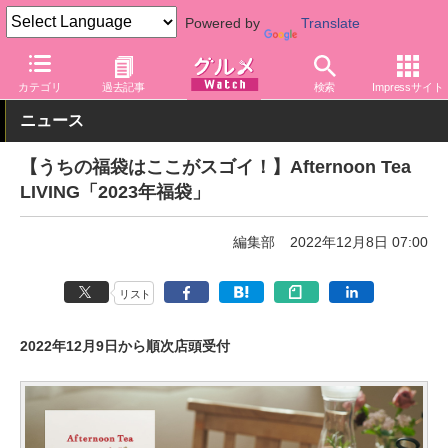
Powered by
Translate
グルメ Watch
関連商品
グッズ
カテゴリ
過去記事
検索
Impressサイト
ニュース
【うちの福袋はここがスゴイ！】Afternoon Tea
LIVING「2023年福袋」
編集部
2022年12月8日 07:00
リスト
2022年12月9日から順次店頭受付