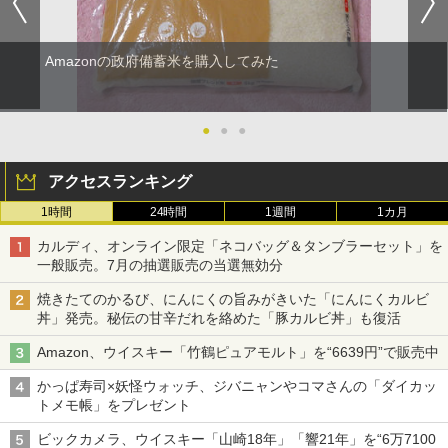
Amazonの政府備蓄米を購入してみた
●
●
●
アクセスランキング
1時間
24時間
1週間
1カ月
カルディ、オンライン限定「ネコバッグ＆タンブラーセット」を
一般販売。7月の抽選販売の当選無効分
焼きたてのかるび、にんにくの旨みがきいた「にんにくカルビ
丼」発売。秘伝の甘辛だれを絡めた「豚カルビ丼」も復活
Amazon、ウイスキー「竹鶴ピュアモルト」を“6639円”で販売中
かっぱ寿司×妖怪ウォッチ、ジバニャンやコマさんの「ダイカッ
トメモ帳」をプレゼント
ビックカメラ、ウイスキー「山崎18年」「響21年」を“6万7100