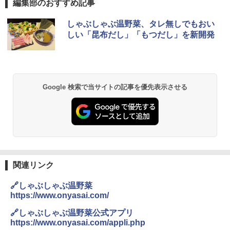
編集部のおすすめ記事
ブラックニッカ ニッカ Nikka ウィスキ
チキンラーメン どんぶり 85g×12個 日清
シャープ 過熱水蒸気 オーブンレンジ 23
しゃぶしゃぶ温野菜、タレ無しでもおい
1
1
1
ー4000ml ブラックニッカクリア ウヰス
食品 インスタント カップ麺
L 1段調理 ホワイト RE-WF232-W シン
しい「昆布だし」「もつだし」を新開発
キー 【日本 アサヒ ウィスキー】 大容量
プル操作 コンパクト 一人暮らし 二人暮
お得 4リットル
らし らくチン!（絶対湿度）センサー ノ
￥1,939
ンフライ調理 トースト スチームあたた
め ワイドフラット庫内 簡単お手入れ
￥4,356
￥29,192
Google 検索で当サイトの記事を優先表示させる
【公式】ブタメン とんこつ味 35g×15個
2
| 業務用 夜食 カップラーメン ミニカップ
角瓶 2700ml サントリー ウイスキー ハ
麺 小腹 インスタント アウトドアにも ロ
2
イボール 大容量
ーリングストック 大人買い おやつカン
【セット買い】[山善] スチームオーブン
パニー
2
レンジ 25L 一人暮らし 二人暮らし フラ
￥6,054
ットテーブル スチーム調理 自動メニュ
￥1,451
ー19種搭載 角皿付き ブラック MRK-F25
0TSV(B) + 炊飯器 一人暮らし 5.5合 3種
関連リンク
類炊き分け機能 マイコン式 低温調理 無
洗米モード 保温 予約機能 ブラック AMR
角ハイボール 350ml×24本 サントリー ウ
3
国分 tabete だし麺 千葉県産はまぐりだ
3
C-10M(B)
🔗しゃぶしゃぶ温野菜
イスキー ハイボール 缶
し 塩らーめん 108g×10袋 保存食 備蓄
https://www.onyasai.com/
￥26,470
￥4,939
￥2,323
🔗しゃぶしゃぶ温野菜公式アプリ
https://www.onyasai.com/appli.php