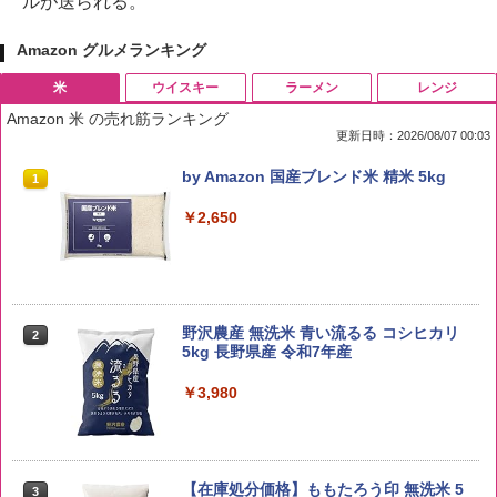
ルが送られる。
Amazon グルメランキング
米
ウイスキー
ラーメン
レンジ
Amazon 米 の売れ筋ランキング
更新日時：2026/08/07 00:03
by Amazon 国産ブレンド米 精米 5kg
1
￥2,650
野沢農産 無洗米 青い流るる コシヒカリ
2
5kg 長野県産 令和7年産
￥3,980
【在庫処分価格】ももたろう印 無洗米 5
3