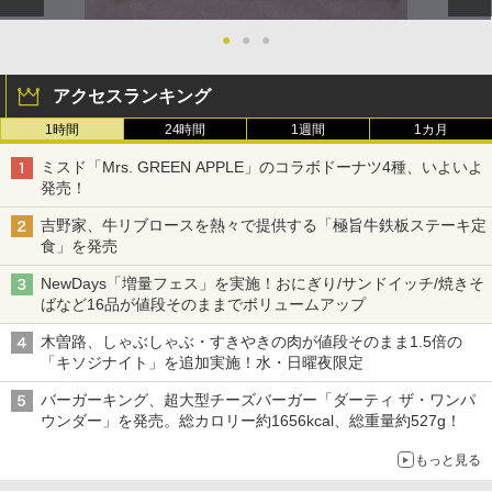
●
●
●
アクセスランキング
1時間
24時間
1週間
1カ月
ミスド「Mrs. GREEN APPLE」のコラボドーナツ4種、いよいよ
発売！
吉野家、牛リブロースを熱々で提供する「極旨牛鉄板ステーキ定
食」を発売
NewDays「増量フェス」を実施！おにぎり/サンドイッチ/焼きそ
ばなど16品が値段そのままでボリュームアップ
木曽路、しゃぶしゃぶ・すきやきの肉が値段そのまま1.5倍の
「キソジナイト」を追加実施！水・日曜夜限定
バーガーキング、超大型チーズバーガー「ダーティ ザ・ワンパ
ウンダー」を発売。総カロリー約1656kcal、総重量約527g！
もっと見る