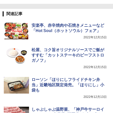
[山善] スチームオーブンレンジ 省エネ
3
高効率 15L 一人暮らし 二人暮らし スチ
トリスウイスキー 4000ml サントリー 大
4
カップヌードル カップヌードルPRO シ
4
ーム調理 フラットテーブル トースト機
関連記事
容量 4リットル
ーフードヌードル 高たんぱく&低糖質 さ
能 自動メニュー33種 簡単お手入れ ブラ
らに塩分控えめ 78g×12個
ック YRZ-WF150TV(B)
￥4,345
安楽亭、赤辛焼肉や石焼きメニューなど
￥2,989
「Hot Soul（ホットソウル）フェア」
￥26,130
2022年12月15日
サントリー シングルモルト ウイスキー
5
カップヌードル カップヌードルPRO し
5
TOSHIBA(東芝) スチームオーブンレン
松屋、コク旨オリジナルソースでご飯が
白州 Story of the Distillery 2026 化粧箱
4
ょうゆ 高たんぱく&低糖質 さらに塩分控
ジ 石窯ドーム ER-D80A(K) ブラック 25
入 700ml
すすむ「カットステーキのビーフストロ
えめ 75g×12個
0℃ 1段調理 フラットテーブル 電子レン
ガノフ」
ジ 赤外線センサー ノンフライ調理 簡単
￥20,000
￥3,103
お手入れ 小型 新生活 一人暮らし 二人暮
2022年12月15日
らし ファミリー
ローソン「ほりにしフライドチキン弁
￥34,546
当」近畿地区限定発売。「ほりにし」小
袋も
2022年12月13日
シャープ ウォーターオーブン ヘルシオ
5
AX-XJ1-B ブラック 30L 2段調理 コンベ
クション トースト機能
しゃぶしゃぶ温野菜、「神戸牛サーロイ