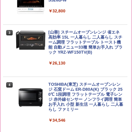
￥3,980
パニー
￥6,054
￥32,800
￥1,451
【在庫処分価格】ももたろう印 無洗米 5
3
kg 業務用 お米マイスターブレンド
角ハイボール 350ml×24本 サントリー ウ
[山善] スチームオーブンレンジ 省エネ
3
国分 tabete だし麺 千葉県産はまぐりだ
3
3
イスキー ハイボール 缶
高効率 15L 一人暮らし 二人暮らし スチ
し 塩らーめん 108g×10袋 保存食 備蓄
￥2,680
ーム調理 フラットテーブル トースト機
能 自動メニュー33種 簡単お手入れ ブラ
￥4,939
￥2,323
ック YRZ-WF150TV(B)
￥26,130
by Amazon あきたこまちブレンド 無洗
4
米 5kg
トリスウイスキー 4000ml サントリー 大
4
カップヌードル カップヌードルPRO シ
4
容量 4リットル
ーフードヌードル 高たんぱく&低糖質 さ
￥3,396
TOSHIBA(東芝) スチームオーブンレン
らに塩分控えめ 78g×12個
4
￥4,345
ジ 石窯ドーム ER-D80A(K) ブラック 25
0℃ 1段調理 フラットテーブル 電子レン
￥2,989
ジ 赤外線センサー ノンフライ調理 簡単
お手入れ 小型 新生活 一人暮らし 二人暮
by Amazon 新潟県産 新潟のお米 無洗米
らし ファミリー
5
5kg
サントリー シングルモルト ウイスキー
5
マルちゃん マルちゃんZUBAAAN! 横浜
5
白州 Story of the Distillery 2026 化粧箱
￥34,546
家系醤油豚骨 3食パック 130g×3食
入 700ml
￥3,274