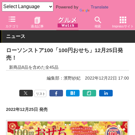
Powered by
Translate
グルメ Watch
店舗
コンビニ
ローソン
カテゴリ
過去記事
検索
Impressサイト
ニュース
ローソンストア100「100円おせち」12月25日発
売！
新商品8品を含めた全45品
編集部：濱野紗妃
2022年12月22日 17:00
リスト
2022年12月25日 発売