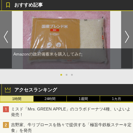
おすすめ記事
Amazonの政府備蓄米を購入してみた
●
●
●
アクセスランキング
1時間
24時間
1週間
1カ月
ミスド「Mrs. GREEN APPLE」のコラボドーナツ4種、いよいよ
発売！
吉野家、牛リブロースを熱々で提供する「極旨牛鉄板ステーキ定
食」を発売