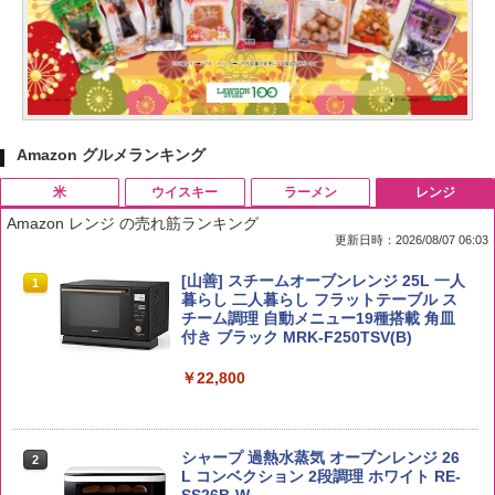
Amazon グルメランキング
米
ウイスキー
ラーメン
レンジ
Amazon レンジ の売れ筋ランキング
更新日時：2026/08/07 06:03
by Amazon 国産ブレンド米 精米 5kg
ブラックニッカ ニッカ Nikka ウィスキ
チキンラーメン どんぶり 85g×12個 日清
[山善] スチームオーブンレンジ 25L 一人
1
1
1
1
ー4000ml ブラックニッカクリア ウヰス
食品 インスタント カップ麺
暮らし 二人暮らし フラットテーブル ス
キー 【日本 アサヒ ウィスキー】 大容量
チーム調理 自動メニュー19種搭載 角皿
￥2,650
お得 4リットル
付き ブラック MRK-F250TSV(B)
￥1,939
￥4,356
￥22,800
【公式】ブタメン とんこつ味 35g×15個
2
野沢農産 無洗米 青い流るる コシヒカリ
2
| 業務用 夜食 カップラーメン ミニカップ
5kg 長野県産 令和7年産
角瓶 2700ml サントリー ウイスキー ハ
シャープ 過熱水蒸気 オーブンレンジ 26
麺 小腹 インスタント アウトドアにも ロ
2
2
イボール 大容量
L コンベクション 2段調理 ホワイト RE-
ーリングストック 大人買い おやつカン
SS26B-W