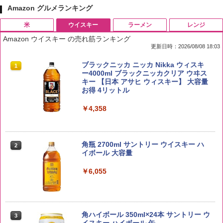
Amazon グルメランキング
米
ウイスキー
ラーメン
レンジ
Amazon ウイスキー の売れ筋ランキング
更新日時：2026/08/08 18:03
by Amazon 国産ブレンド米 精米 5kg
ブラックニッカ ニッカ Nikka ウィスキ
1
1
ー4000ml ブラックニッカクリア ウヰス
キー 【日本 アサヒ ウィスキー】 大容量
￥2,650
お得 4リットル
￥4,358
【在庫処分価格】ももたろう印 無洗米 5
2
kg 業務用 お米マイスターブレンド
角瓶 2700ml サントリー ウイスキー ハ
2
イボール 大容量
￥2,680
￥6,055
野沢農産 無洗米 青い流るる コシヒカリ
3
5kg 長野県産 令和7年産
角ハイボール 350ml×24本 サントリー ウ
3