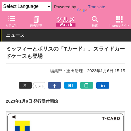
Powered by
Translate
グルメ Watch
関連商品
グッズ
カテゴリ
過去記事
検索
Impressサイト
ニュース
ミッフィーとボリスの「Tカード」。スライドカー
ドケースも登場
編集部：重田渚瑳
2023年1月6日 15:15
リスト
2023年1月6日 発行受付開始