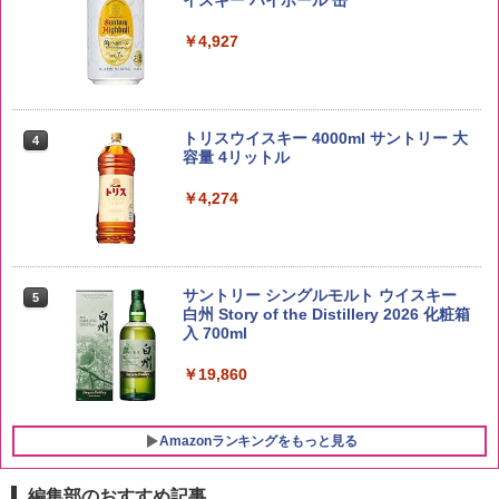
イスキー ハイボール 缶
￥3,980
￥4,927
by Amazon あきたこまちブレンド 無洗
4
米 5kg
トリスウイスキー 4000ml サントリー 大
4
容量 4リットル
￥3,396
￥4,274
新潟ケンベイ【精米】新潟県産にじのき
5
らめき 5kg 令和7年産
サントリー シングルモルト ウイスキー
5
白州 Story of the Distillery 2026 化粧箱
入 700ml
￥3,056
￥19,860
Amazonランキングをもっと見る
編集部のおすすめ記事