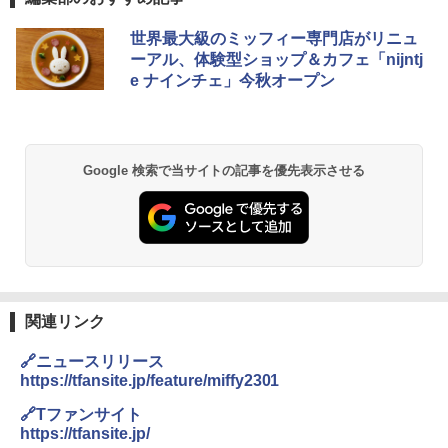
チキンラーメン どんぶり 85g×12個 日清
[山善] スチームオーブンレンジ 25L 一人
世界最大級のミッフィー専門店がリニュ
1
1
食品 インスタント カップ麺
暮らし 二人暮らし フラットテーブル ス
ーアル、体験型ショップ＆カフェ「nijntj
チーム調理 自動メニュー19種搭載 角皿
e ナインチェ」今秋オープン
付き ブラック MRK-F250TSV(B)
￥1,939
￥22,800
【公式】ブタメン とんこつ味 35g×15個
2
Google 検索で当サイトの記事を優先表示させる
| 業務用 夜食 カップラーメン ミニカップ
シャープ 過熱水蒸気 オーブンレンジ 26
麺 小腹 インスタント アウトドアにも ロ
2
L コンベクション 2段調理 ホワイト RE-
ーリングストック 大人買い おやつカン
SS26B-W
パニー
￥32,800
￥1,288
関連リンク
[山善] スチームオーブンレンジ 省エネ
国分 tabete だし麺 千葉県産はまぐりだ
3
3
高効率 15L 一人暮らし 二人暮らし スチ
し 塩らーめん 108g×10袋 保存食 備蓄
🔗ニュースリリース
ーム調理 フラットテーブル トースト機
https://tfansite.jp/feature/miffy2301
能 自動メニュー33種 簡単お手入れ ブラ
￥2,323
ック YRZ-WF150TV(B)
🔗Tファンサイト
https://tfansite.jp/
￥26,130