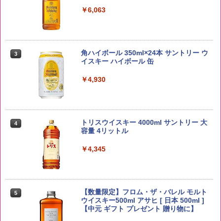
￥3,980
￥6,063
【在庫処分価格】ももたろう印 無洗米 5
3
kg 業務用 お米マイスターブレンド
角ハイボール 350ml×24本 サントリー ウ
3
イスキー ハイボール 缶
￥2,680
￥4,930
by Amazon あきたこまちブレンド 無洗
4
米 5kg
トリスウイスキー 4000ml サントリー 大
4
容量 4リットル
￥3,396
￥4,345
by Amazon 新潟県産 新潟のお米 無洗米
5
5kg
【数量限定】フロム・ザ・バレル モルト
5
ウイスキー500ml アサヒ [ 日本 500ml ]
【中元 ギフト プレゼント 贈り物に】
￥3,274