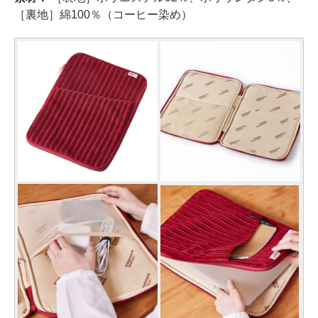
［裏地］綿100％（コーヒー染め）