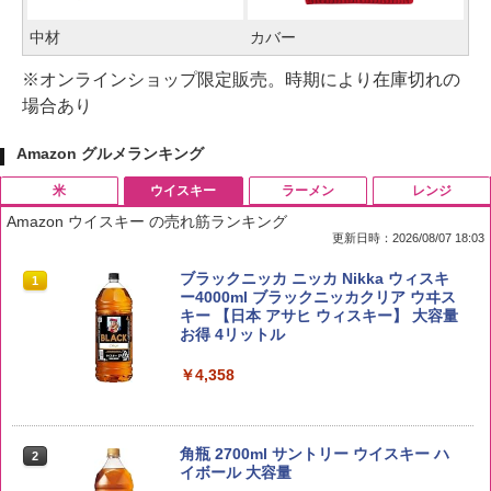
中材
カバー
※オンラインショップ限定販売。時期により在庫切れの
場合あり
Amazon グルメランキング
米
ウイスキー
ラーメン
レンジ
Amazon ウイスキー の売れ筋ランキング
更新日時：2026/08/07 18:03
by Amazon 国産ブレンド米 精米 5kg
ブラックニッカ ニッカ Nikka ウィスキ
1
1
ー4000ml ブラックニッカクリア ウヰス
キー 【日本 アサヒ ウィスキー】 大容量
￥2,650
お得 4リットル
￥4,358
野沢農産 無洗米 青い流るる コシヒカリ
2
5kg 長野県産 令和7年産
角瓶 2700ml サントリー ウイスキー ハ
2
イボール 大容量