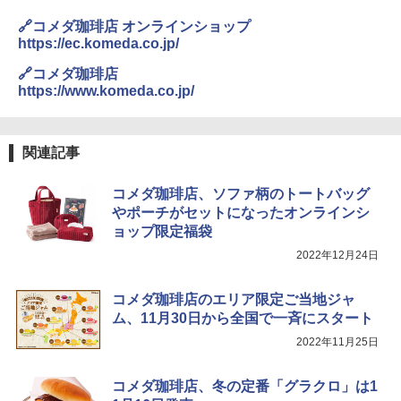
カップヌードル カップヌードルPRO シ
3
🔗コメダ珈琲店 オンラインショップ
ーフードヌードル 高たんぱく&低糖質 さ
https://ec.komeda.co.jp/
らに塩分控えめ 78g×12個
[山善] スチームオーブンレンジ 省エネ
3
🔗コメダ珈琲店
高効率 15L 一人暮らし 二人暮らし スチ
￥3,248
https://www.komeda.co.jp/
ーム調理 フラットテーブル トースト機
能 自動メニュー33種 簡単お手入れ ブラ
ック YRZ-WF150TV(B)
国分 tabete だし麺 千葉県産はまぐりだ
4
関連記事
￥26,130
し 塩らーめん 108g×10袋 保存食 備蓄
コメダ珈琲店、ソファ柄のトートバッグ
￥2,323
やポーチがセットになったオンラインシ
TOSHIBA(東芝) スチームオーブンレン
4
ョップ限定福袋
ジ 石窯ドーム ER-D80A(K) ブラック 25
0℃ 1段調理 フラットテーブル 電子レン
2022年12月24日
ジ 赤外線センサー ノンフライ調理 簡単
カップヌードル レギュラー 日清食品 カ
5
お手入れ 小型 新生活 一人暮らし 二人暮
ップ麺 78g×20個
らし ファミリー
コメダ珈琲店のエリア限定ご当地ジャ
ム、11月30日から全国で一斉にスタート
￥3,475
￥34,546
2022年11月25日
コメダ珈琲店、冬の定番「グラクロ」は1
シャープ ウォーターオーブン ヘルシオ
5