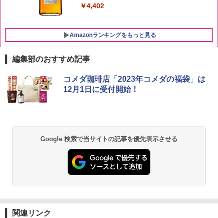
￥4,402
Amazonランキングをもっと見る
編集部のおすすめ記事
チキンラーメン どんぶり 85g×12個 日清
[山善] スチームオーブンレンジ 25L 一人
コメダ珈琲店「2023年コメダの福袋」は
1
1
食品 インスタント カップ麺
暮らし 二人暮らし フラットテーブル ス
12月1日に受付開始！
チーム調理 自動メニュー19種搭載 角皿
付き ブラック MRK-F250TSV(B)
￥1,939
￥22,800
Google 検索で当サイトの記事を優先表示させる
【公式】ブタメン とんこつ味 35g×15個
2
| 業務用 夜食 カップラーメン ミニカップ
シャープ 過熱水蒸気 オーブンレンジ 23
麺 小腹 インスタント アウトドアにも ロ
2
L 1段調理 ブラック RE-WF232-B シンプ
ーリングストック 大人買い おやつカン
ル操作 コンパクト 一人暮らし 二人暮ら
パニー
し らくチン!（絶対湿度）センサー ノン
フライ調理 トースト スチームあたため
￥1,451
ワイドフラット庫内 簡単お手入れ
関連リンク
￥29,480