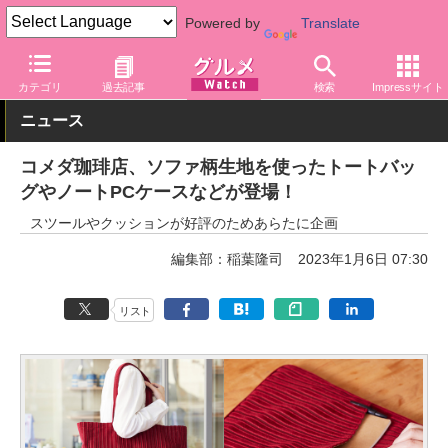
Powered by
Translate
グルメ Watch
店舗
カフェ
コメダ珈琲店
カテゴリ
過去記事
検索
Impressサイト
ニュース
コメダ珈琲店、ソファ柄生地を使ったトートバッ
グやノートPCケースなどが登場！
スツールやクッションが好評のためあらたに企画
編集部：稲葉隆司
2023年1月6日 07:30
リスト