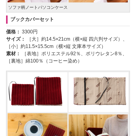
ソファ柄ノートパソコンケース
ブックカバーセット
価格：
3300円
サイズ：
［大］約14.5×21cm（横×縦 四六判サイズ）、
［小］約11.5×15.5cm（横×縦 文庫本サイズ）
素材：
［表地］ポリエステル92％、ポリウレタン8％、
［裏地］綿100％（コーヒー染め）