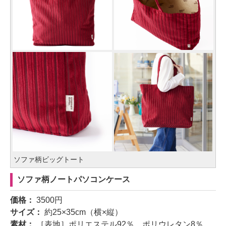
ソファ柄ビッグトート
ソファ柄ノートパソコンケース
価格：
3500円
サイズ：
約25×35cm（横×縦）
素材：
［表地］ポリエステル92％、ポリウレタン8％、