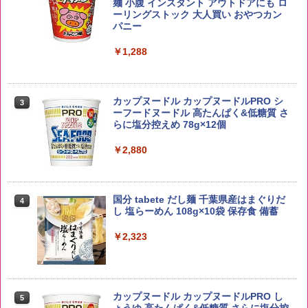
角瓶 2700ml サントリー ウイスキー ハ
麺 小腹 インスタント アウトドアにも ロ
2
イボール 大容量
ーリングストック 大人買い おやつカン
￥3,980
パニー
￥6,063
￥1,288
【在庫処分価格】ももたろう印 無洗米 5
3
kg 業務用 お米マイスターブレンド
角ハイボール 350ml×24本 サントリー ウ
3
カップヌードル カップヌードルPRO シ
3
イスキー ハイボール 缶
ーフードヌードル 高たんぱく&低糖質 さ
￥2,680
らに塩分控えめ 78g×12個
￥4,930
￥2,880
by Amazon 新潟県産 新潟のお米 無洗米
4
5kg
トリスウイスキー 4000ml サントリー 大
4
国分 tabete だし麺 千葉県産はまぐりだ
4
容量 4リットル
し 塩らーめん 108g×10袋 保存食 備蓄
￥3,274
￥4,274
￥2,323
by Amazon あきたこまちブレンド 無洗
5
米 5kg
【数量限定】フロム・ザ・バレル モルト
5
カップヌードル カップヌードルPRO し
5
ウイスキー500ml アサヒ [ 日本 500ml ]
ょうゆ 高たんぱく&低糖質 さらに塩分控