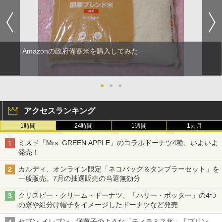
Amazonの政府備蓄米を購入してみた
●
●
●
アクセスランキング
1時間
24時間
1週間
1カ月
ミスド「Mrs. GREEN APPLE」のコラボドーナツ4種、いよいよ
発売！
カルディ、オンライン限定「ネコバッグ＆タンブラーセット」を
一般販売。7月の抽選販売の当選無効分
クリスピー・クリーム・ドーナツ、「ハリー・ポッター」の4つ
の寮や組分け帽子をイメージしたドーナツなど発売
セブン-イレブン、洋菓子のような「ティラミス氷」「プリン