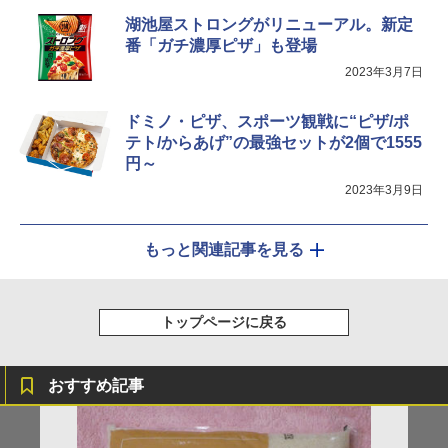
湖池屋ストロングがリニューアル。新定
シャープ ウォーターオーブン ヘルシオ
5
番「ガチ濃厚ピザ」も登場
AX-XJ1-B ブラック 30L 2段調理 コンベ
クション トースト機能
2023年3月7日
￥44,800
ドミノ・ピザ、スポーツ観戦に“ピザ/ポ
テト/からあげ”の最強セットが2個で1555
円～
2023年3月9日
もっと関連記事を見る
トップページに戻る
おすすめ記事