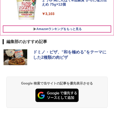
【中元 ギフト プレゼント 贈り物に】
￥3,396
えめ 75g×12個
￥4,402
￥3,103
Amazonランキングをもっと見る
編集部のおすすめ記事
[山善] スチームオーブンレンジ 25L 一人
ドミノ・ピザ、“和を極める”をテーマに
1
暮らし 二人暮らし フラットテーブル ス
した2種類の肉ピザ
チーム調理 自動メニュー19種搭載 角皿
付き ブラック MRK-F250TSV(B)
￥22,800
Google 検索で当サイトの記事を優先表示させる
シャープ 過熱水蒸気 オーブンレンジ 23
2
L 1段調理 ブラック RE-WF232-B シンプ
ル操作 コンパクト 一人暮らし 二人暮ら
し らくチン!（絶対湿度）センサー ノン
フライ調理 トースト スチームあたため
ワイドフラット庫内 簡単お手入れ