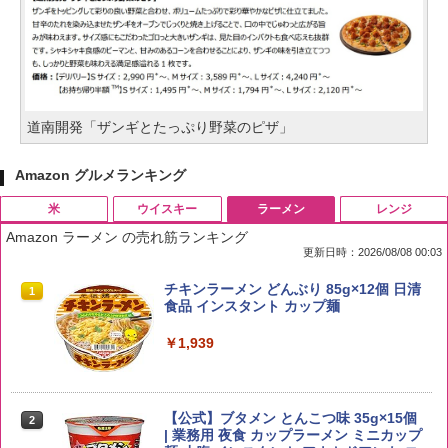
道南開発「ザンギとたっぷり野菜のピザ」
Amazon グルメランキング
米
ウイスキー
ラーメン
レンジ
Amazon ラーメン の売れ筋ランキング
更新日時：2026/08/08 00:03
by Amazon 国産ブレンド米 精米 5kg
ブラックニッカ ニッカ Nikka ウィスキ
チキンラーメン どんぶり 85g×12個 日清
1
1
1
ー4000ml ブラックニッカクリア ウヰス
食品 インスタント カップ麺
キー 【日本 アサヒ ウィスキー】 大容量
￥2,650
お得 4リットル
￥1,939
￥4,358
【公式】ブタメン とんこつ味 35g×15個
2
野沢農産 無洗米 青い流るる コシヒカリ
2
| 業務用 夜食 カップラーメン ミニカップ
5kg 長野県産 令和7年産