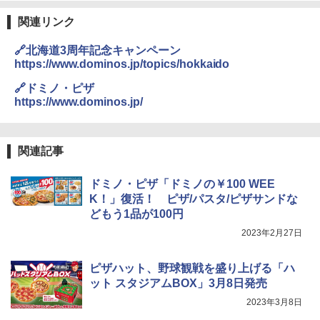
関連リンク
￥29,480
🔗北海道3周年記念キャンペーン
https://www.dominos.jp/topics/hokkaido
[山善] スチームオーブンレンジ 省エネ
3
🔗ドミノ・ピザ
高効率 15L 一人暮らし 二人暮らし スチ
https://www.dominos.jp/
ーム調理 フラットテーブル トースト機
能 自動メニュー33種 簡単お手入れ ブラ
ック YRZ-WF150TV(B)
関連記事
￥26,130
ドミノ・ピザ「ドミノの￥100 WEE
K！」復活！ ピザ/パスタ/ピザサンドな
TOSHIBA(東芝) スチームオーブンレン
4
どもう1品が100円
ジ 石窯ドーム ER-D80A(K) ブラック 25
0℃ 1段調理 フラットテーブル 電子レン
2023年2月27日
ジ 赤外線センサー ノンフライ調理 簡単
お手入れ 小型 新生活 一人暮らし 二人暮
らし ファミリー
ピザハット、野球観戦を盛り上げる「ハ
ット スタジアムBOX」3月8日発売
￥34,546
2023年3月8日