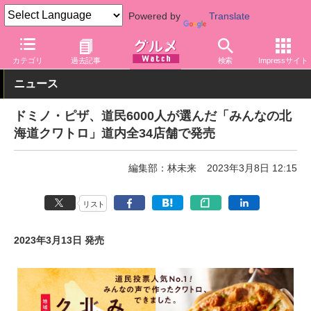
Powered by
Translate
グルメ Watch
店舗
ピザ
ドミノ・ピザ
カテゴリ
過去記事
検索
Impressサイト
ニュース
ドミノ・ピザ、道民6000人が選んだ「みんなの北
海道クワトロ」道内全34店舗で発売
編集部：林未来
2023年3月8日 12:15
リスト
2023年3月13日 発売