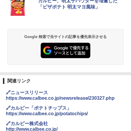
チキンラーメン どんぶり 85g×12個 日清
[山善] スチームオーブンレンジ 25L 一人
カルビー、明太子パウダーを増量した
1
1
食品 インスタント カップ麺
暮らし 二人暮らし フラットテーブル ス
「ピザポテト 明太マヨ風味」
チーム調理 自動メニュー19種搭載 角皿
付き ブラック MRK-F250TSV(B)
￥1,939
￥22,800
Google 検索で当サイトの記事を優先表示させる
【公式】ブタメン とんこつ味 35g×15個
2
| 業務用 夜食 カップラーメン ミニカップ
シャープ 過熱水蒸気 オーブンレンジ 26
麺 小腹 インスタント アウトドアにも ロ
2
L コンベクション 2段調理 ホワイト RE-
ーリングストック 大人買い おやつカン
SS26B-W
パニー
￥32,800
￥1,288
関連リンク
【セット買い】 [山善] スチームオーブン
国分 tabete だし麺 千葉県産はまぐりだ
3
3
🔗ニュースリリース
レンジ 省エネ 高効率 15L 一人暮らし 二
し 塩らーめん 108g×10袋 保存食 備蓄
https://www.calbee.co.jp/newsrelease/230327.php
人暮らし フラットテーブル グレー YRZ-
WF150TV(H) + 炊飯器 5.5合 マイコン式
￥2,323
🔗カルビー「ポテトチップス」
低温調理 AMRC-10M(B) ブラック
https://www.calbee.co.jp/potatochips/
￥34,280
🔗カルビー株式会社
http://www.calbee.co.jp/
カップヌードル カップヌードルPRO シ