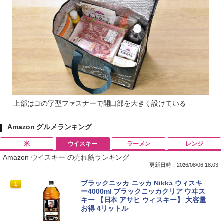
上部はコの字型ファスナーで開口部を大きく設けている
Amazon グルメランキング
米
ウイスキー
ラーメン
レンジ
Amazon ウイスキー の売れ筋ランキング
更新日時：2026/08/06 18:03
by Amazon 国産ブレンド米 精米 5kg
ブラックニッカ ニッカ Nikka ウィスキ
1
1
ー4000ml ブラックニッカクリア ウヰス
キー 【日本 アサヒ ウィスキー】 大容量
￥2,650
お得 4リットル