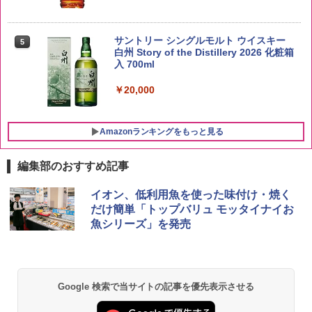
新潟県産新之助 無洗米 5kg 令和7年産
5
サントリー シングルモルト ウイスキー
5
白州 Story of the Distillery 2026 化粧箱
￥4,536
入 700ml
￥20,000
Amazonランキングをもっと見る
編集部のおすすめ記事
チキンラーメン どんぶり 85g×12個 日清
シャープ 過熱水蒸気 オーブンレンジ 26
イオン、低利用魚を使った味付け・焼く
1
1
食品 インスタント カップ麺
L コンベクション 2段調理 ホワイト RE-
だけ簡単「トップバリュ モッタイナイお
SS26B-W
魚シリーズ」を発売
￥1,745
￥32,800
【公式】ブタメン とんこつ味 35g×15個
2
Google 検索で当サイトの記事を優先表示させる
[山善] スチームオーブンレンジ 25L 一人
| 業務用 夜食 カップラーメン ミニカップ
2
暮らし 二人暮らし フラットテーブル ス
麺 小腹 インスタント アウトドアにも ロ