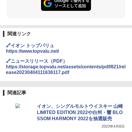
チーム調理 自動メニュー19種搭載 角皿
ーリングストック 大人買い おやつカン
付き ブラック MRK-F250TSV(B)
パニー
￥19,990
￥1,288
関連リンク
[山善] スチームオーブンレンジ 省エネ
国分 tabete だし麺 千葉県産はまぐりだ
3
3
高効率 15L 一人暮らし 二人暮らし スチ
し 塩らーめん 108g×10袋 保存食 備蓄
🔗イオン トップバリュ
ーム調理 フラットテーブル トースト機
https://www.topvalu.net/
能 自動メニュー33種 簡単お手入れ ブラ
￥2,293
ック YRZ-WF150TV(B)
🔗ニュースリリース（PDF）
https://storage.topvalu.net/assets/contents/pdf/821/rel
￥26,800
ease20230404111636117.pdf
カップヌードル カップヌードルPRO シ
4
ーフードヌードル 高たんぱく&低糖質 さ
TOSHIBA(東芝) スチームオーブンレン
らに塩分控えめ 78g×12個
4
関連記事
ジ 石窯ドーム ER-D80A(K) ブラック 25
0℃ 1段調理 フラットテーブル 電子レン
￥2,989
イオン、シングルモルトウイスキー 山崎
ジ 赤外線センサー ノンフライ調理 簡単
お手入れ 小型 新生活 一人暮らし 二人暮
LIMITED EDITION 2022や白州・響 BLO
らし ファミリー
SSOM HARMONY 2022を抽選販売
カップヌードル レギュラー 日清食品 カ
5
2023年4月8日
￥34,546
ップ麺 78g×20個