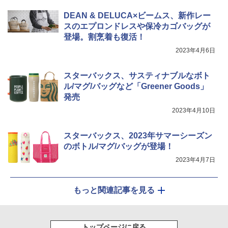
￥3,213
DEAN & DELUCA×ビームス、新作レー
スのエプロンドレスや保冷カゴバッグが
シャープ ウォーターオーブン ヘルシオ
5
登場。割烹着も復活！
AX-XJ1-B ブラック 30L 2段調理 コンベ
クション トースト機能
2023年4月6日
￥44,800
スターバックス、サスティナブルなボト
ル/マグ/バッグなど「Greener Goods」
発売
2023年4月10日
スターバックス、2023年サマーシーズン
のボトル/マグ/バッグが登場！
2023年4月7日
もっと関連記事を見る
トップページに戻る