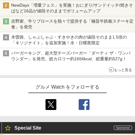
NewDays「増量フェス」を実施！おにぎり/サンドイッチ/焼きそ
ばなど16品が値段そのままでボリュームアップ
吉野家、牛リブロースを熱々で提供する「極旨牛鉄板ステーキ定
食」を発売
木曽路、しゃぶしゃぶ・すきやきの肉が値段そのまま1.5倍の
「キソジナイト」を追加実施！水・日曜夜限定
バーガーキング、超大型チーズバーガー「ダーティ ザ・ワンパ
ウンダー」を発売。総カロリー約1656kcal、総重量約527g！
もっと見る
グルメ Watch をフォローする
Special Site