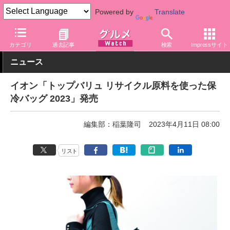
Powered by
Translate
グルメ Watch
店舗
スーパー
イオン
カテゴリ
過去記事
検索
Impressサイト
ニュース
イオン「トップバリュ リサイクル原料を使った保
冷バッグ 2023」発売
編集部：稲葉隆司
2023年4月11日 08:00
リスト