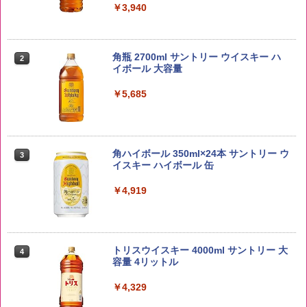
￥3,940
野沢農産 無洗米 青い流るる コシヒカリ
2
5kg 長野県産 令和7年産
角瓶 2700ml サントリー ウイスキー ハ
2
イボール 大容量
￥3,325
￥5,685
【在庫処分価格】ももたろう印 無洗米 5
3
kg 業務用 お米マイスターブレンド
角ハイボール 350ml×24本 サントリー ウ
3
イスキー ハイボール 缶
￥2,680
￥4,919
by Amazon あきたこまちブレンド 無洗
4
米 5kg
トリスウイスキー 4000ml サントリー 大
4
容量 4リットル
￥3,396
￥4,329