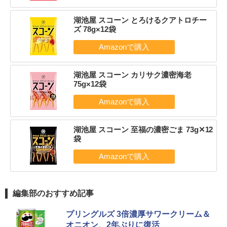
湖池屋 スコーン とろけるクアトロチー
ズ 78g×12袋
湖池屋 スコーン カリサク濃密海老
75g×12袋
湖池屋 スコーン 至福の濃密ごま 73g✕12
袋
編集部のおすすめ記事
プリングルズ 3倍濃厚サワークリーム＆
オニオン、2年ぶりに復活