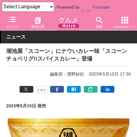
Powered by
Translate
グルメ Watch
メーカー
菓子
湖池屋
カテゴリ
過去記事
検索
Impressサイト
ニュース
湖池屋「スコーン」にナウいカレー味「スコーン
チョベリグ!!スパイスカレー」登場
編集部：濱野紗妃
2023年5月15日 17:30
リスト
2023年5月15日 発売