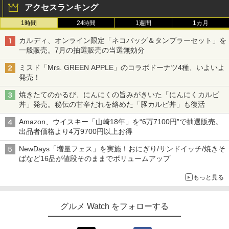
アクセスランキング
1時間
24時間
1週間
1カ月
カルディ、オンライン限定「ネコバッグ＆タンブラーセット」を
一般販売。7月の抽選販売の当選無効分
ミスド「Mrs. GREEN APPLE」のコラボドーナツ4種、いよいよ
発売！
焼きたてのかるび、にんにくの旨みがきいた「にんにくカルビ
丼」発売。秘伝の甘辛だれを絡めた「豚カルビ丼」も復活
Amazon、ウイスキー「山崎18年」を“6万7100円”で抽選販売。
出品者価格より4万9700円以上お得
NewDays「増量フェス」を実施！おにぎり/サンドイッチ/焼きそ
ばなど16品が値段そのままでボリュームアップ
もっと見る
グルメ Watch をフォローする