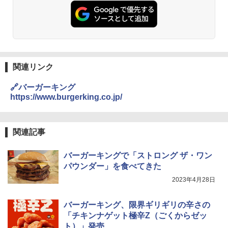
| 業務用 夜食 カップラーメン ミニカップ
2
暮らし 二人暮らし フラットテーブル ス
麺 小腹 インスタント アウトドアにも ロ
チーム調理 自動メニュー19種搭載 角皿
ーリングストック 大人買い おやつカン
付き ブラック MRK-F250TSV(B)
パニー
￥19,990
￥1,288
関連リンク
[山善] スチームオーブンレンジ 省エネ
国分 tabete だし麺 千葉県産はまぐりだ
3
3
🔗バーガーキング
高効率 15L 一人暮らし 二人暮らし スチ
し 塩らーめん 108g×10袋 保存食 備蓄
https://www.burgerking.co.jp/
ーム調理 フラットテーブル トースト機
能 自動メニュー33種 簡単お手入れ ブラ
￥2,293
ック YRZ-WF150TV(B)
関連記事
￥26,800
カップヌードル カップヌードルPRO シ
バーガーキングで「ストロング ザ・ワン
4
ーフードヌードル 高たんぱく&低糖質 さ
パウンダー」を食べてきた
TOSHIBA(東芝) スチームオーブンレン
らに塩分控えめ 78g×12個
4
ジ 石窯ドーム ER-D80A(K) ブラック 25
2023年4月28日
0℃ 1段調理 フラットテーブル 電子レン
￥2,989
ジ 赤外線センサー ノンフライ調理 簡単
バーガーキング、限界ギリギリの辛さの
お手入れ 小型 新生活 一人暮らし 二人暮
らし ファミリー
「チキンナゲット極辛Z（ごくからゼッ
ト）」発売
カップヌードル レギュラー 日清食品 カ
5