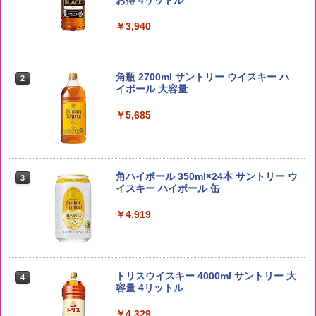
￥3,940
野沢農産 無洗米 青い流るる コシヒカリ
2
5kg 長野県産 令和7年産
角瓶 2700ml サントリー ウイスキー ハ
2
イボール 大容量
￥3,325
￥5,685
【在庫処分価格】ももたろう印 無洗米 5
3
kg 業務用 お米マイスターブレンド
角ハイボール 350ml×24本 サントリー ウ
3
イスキー ハイボール 缶
￥2,680
￥4,919
by Amazon あきたこまちブレンド 無洗
4
米 5kg
トリスウイスキー 4000ml サントリー 大
4
容量 4リットル
￥3,396
￥4,329