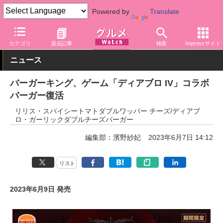
Powered by
Translate
グルメ Watch
店舗
ファストフード
バーガーキング
カテゴリ
過去記事
検索
Impressサイト
ニュース
バーガーキング、ゲーム「ディアブロ IV」コラボ
バーガー復活
リリス・スパイシートマトダブルワッパー チーズ/ディアブ
ロ・ガーリックダブルチーズバーガー
編集部：濱野紗妃
2023年6月7日 14:12
リスト
2023年6月9日 発売