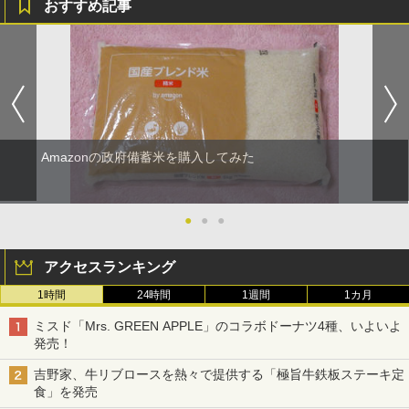
おすすめ記事
Amazonの政府備蓄米を購入してみた
●
●
●
アクセスランキング
1時間
24時間
1週間
1カ月
ミスド「Mrs. GREEN APPLE」のコラボドーナツ4種、いよいよ
発売！
吉野家、牛リブロースを熱々で提供する「極旨牛鉄板ステーキ定
食」を発売