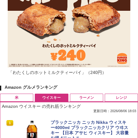
「わたくしのホットミルクティーパイ」（240円）
Amazon グルメランキング
米
ウイスキー
ラーメン
レンジ
Amazon ウイスキー の売れ筋ランキング
更新日時：2026/08/06 18:03
by Amazon 国産ブレンド米 精米 5kg
ブラックニッカ ニッカ Nikka ウィスキ
1
1
ー4000ml ブラックニッカクリア ウヰス
キー 【日本 アサヒ ウィスキー】 大容量
￥2,650
お得 4リットル