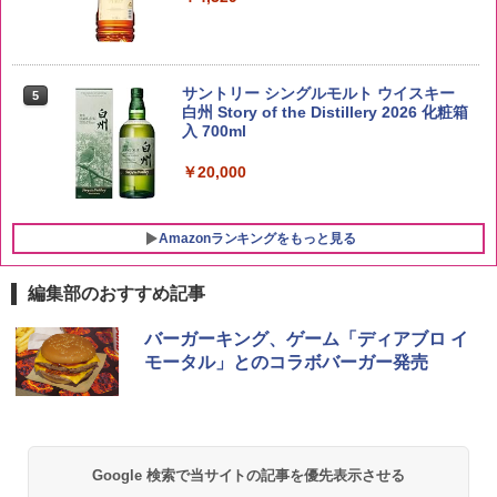
新潟県産新之助 無洗米 5kg 令和7年産
5
サントリー シングルモルト ウイスキー
5
白州 Story of the Distillery 2026 化粧箱
￥4,536
入 700ml
￥20,000
Amazonランキングをもっと見る
編集部のおすすめ記事
チキンラーメン どんぶり 85g×12個 日清
シャープ 過熱水蒸気 オーブンレンジ 26
バーガーキング、ゲーム「ディアブロ イ
1
1
食品 インスタント カップ麺
L コンベクション 2段調理 ホワイト RE-
モータル」とのコラボバーガー発売
SS26B-W
￥1,745
￥32,800
Google 検索で当サイトの記事を優先表示させる
【公式】ブタメン とんこつ味 35g×15個
2
[山善] スチームオーブンレンジ 25L 一人