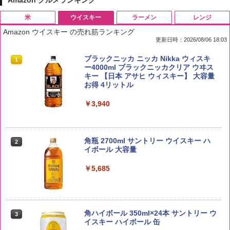
Amazon グルメランキング
米
ウイスキー
ラーメン
レンジ
Amazon ウイスキー の売れ筋ランキング
更新日時：2026/08/06 18:03
by Amazon 国産ブレンド米 精米 5kg
ブラックニッカ ニッカ Nikka ウィスキ
1
1
ー4000ml ブラックニッカクリア ウヰス
キー 【日本 アサヒ ウィスキー】 大容量
￥2,650
お得 4リットル
￥3,940
野沢農産 無洗米 青い流るる コシヒカリ
2
5kg 長野県産 令和7年産
角瓶 2700ml サントリー ウイスキー ハ
2
イボール 大容量
￥3,325
￥5,685
【在庫処分価格】ももたろう印 無洗米 5
3
kg 業務用 お米マイスターブレンド
角ハイボール 350ml×24本 サントリー ウ
3
イスキー ハイボール 缶