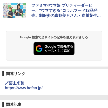
チキンラーメン どんぶり 85g×12個 日清
シャープ 過熱水蒸気 オーブンレンジ 26
ファミマ×ウマ娘 プリティーダービ
1
1
食品 インスタント カップ麺
L コンベクション 2段調理 ホワイト RE-
ー、“ウマすぎる”コラボフード13品発
SS26B-W
売。制服姿の真野美月さん・春川芽生さ
￥1,745
んが登場
￥32,800
【公式】ブタメン とんこつ味 35g×15個
2
Google 検索で当サイトの記事を優先表示させる
[山善] スチームオーブンレンジ 25L 一人
| 業務用 夜食 カップラーメン ミニカップ
2
暮らし 二人暮らし フラットテーブル ス
麺 小腹 インスタント アウトドアにも ロ
チーム調理 自動メニュー19種搭載 角皿
ーリングストック 大人買い おやつカン
付き ブラック MRK-F250TSV(B)
パニー
￥19,990
￥1,288
関連リンク
[山善] スチームオーブンレンジ 省エネ
国分 tabete だし麺 千葉県産はまぐりだ
3
3
高効率 15L 一人暮らし 二人暮らし スチ
し 塩らーめん 108g×10袋 保存食 備蓄
🔗栗山米菓
ーム調理 フラットテーブル トースト機
https://www.befco.jp/
能 自動メニュー33種 簡単お手入れ ブラ
￥2,293
ック YRZ-WF150TV(B)
￥26,800
関連記事