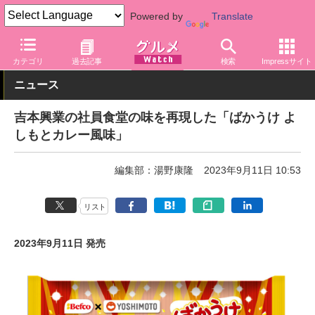
Powered by
Translate
グルメ Watch
菓子・スイーツ
せんべい・米菓
カテゴリ
過去記事
検索
Impressサイト
ニュース
吉本興業の社員食堂の味を再現した「ばかうけ よ
しもとカレー風味」
編集部：湯野康隆
2023年9月11日 10:53
リスト
2023年9月11日 発売