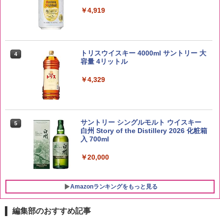
￥2,680
￥4,919
by Amazon あきたこまちブレンド 無洗
4
米 5kg
トリスウイスキー 4000ml サントリー 大
4
容量 4リットル
￥3,396
￥4,329
新潟県産新之助 無洗米 5kg 令和7年産
5
サントリー シングルモルト ウイスキー
5
白州 Story of the Distillery 2026 化粧箱
￥4,536
入 700ml
￥20,000
Amazonランキングをもっと見る
編集部のおすすめ記事