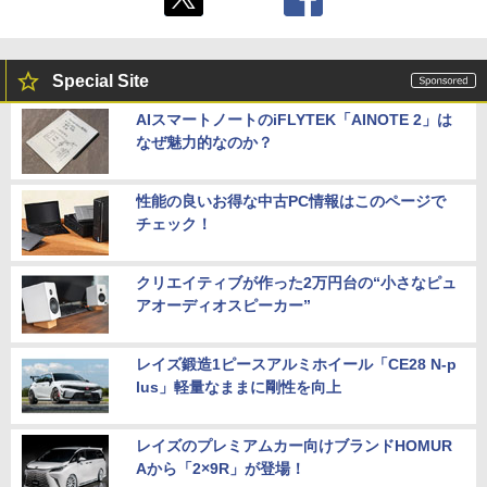
Special Site
AIスマートノートのiFLYTEK「AINOTE 2」は
なぜ魅力的なのか？
性能の良いお得な中古PC情報はこのページで
チェック！
クリエイティブが作った2万円台の“小さなピュ
アオーディオスピーカー”
レイズ鍛造1ピースアルミホイール「CE28 N-p
lus」軽量なままに剛性を向上
レイズのプレミアムカー向けブランドHOMUR
Aから「2×9R」が登場！