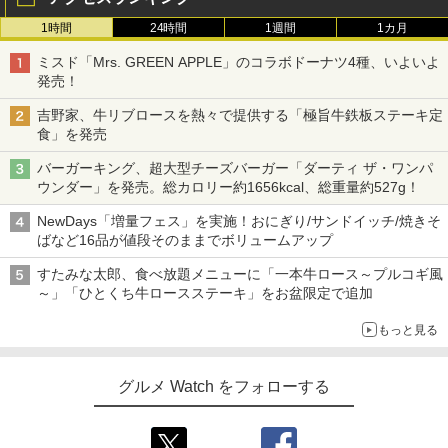
1時間
24時間
1週間
1カ月
ミスド「Mrs. GREEN APPLE」のコラボドーナツ4種、いよいよ
発売！
吉野家、牛リブロースを熱々で提供する「極旨牛鉄板ステーキ定
食」を発売
バーガーキング、超大型チーズバーガー「ダーティ ザ・ワンパ
ウンダー」を発売。総カロリー約1656kcal、総重量約527g！
NewDays「増量フェス」を実施！おにぎり/サンドイッチ/焼きそ
ばなど16品が値段そのままでボリュームアップ
すたみな太郎、食べ放題メニューに「一本牛ロース～プルコギ風
～」「ひとくち牛ロースステーキ」をお盆限定で追加
もっと見る
グルメ Watch をフォローする