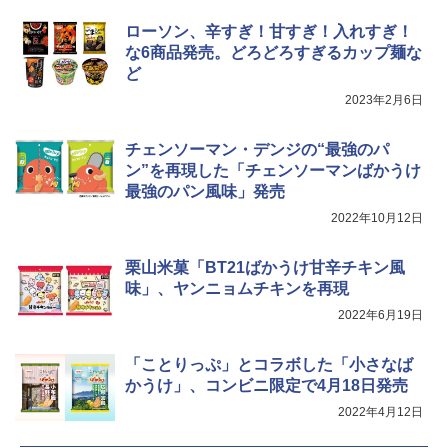
カップヌードル カップヌードルPRO シ
4
ローソン、辛すぎ！甘すぎ！入れすぎ！
ーフードヌードル 高たんぱく&低糖質 さ
な6商品発売。どろどろすぎるカップ麺な
TOSHIBA(東芝) スチームオーブンレン
らに塩分控えめ 78g×12個
4
ジ 石窯ドーム ER-D80A(K) ブラック 25
ど
0℃ 1段調理 フラットテーブル 電子レン
￥2,989
2023年2月6日
ジ 赤外線センサー ノンフライ調理 簡単
お手入れ 小型 新生活 一人暮らし 二人暮
らし ファミリー
チェンソーマン・デンジの“最強のパ
カップヌードル レギュラー 日清食品 カ
5
ン”を再現した「チェンソーマンばかうけ
￥34,546
ップ麺 78g×20個
最強のパン風味」発売
￥3,213
2022年10月12日
シャープ ウォーターオーブン ヘルシオ
5
AX-XJ1-B ブラック 30L 2段調理 コンベ
栗山米菓「BT21ばかうけ甘辛チキン風
クション トースト機能
味」、ヤンニョムチキンを再現
2022年6月19日
￥44,800
「ことりっぷ」とコラボした「小さなば
かうけ」、コンビニ限定で4月18日発売
2022年4月12日