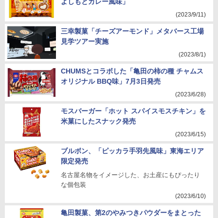
よしもとカレー風味」
(2023/9/11)
三幸製菓「チーズアーモンド」メタバース工場
見学ツアー実施
(2023/8/1)
CHUMSとコラボした「亀田の柿の種 チャムス
オリジナル BBQ味」7月3日発売
(2023/6/28)
モスバーガー「ホット スパイスモスチキン」を
米菓にしたスナック発売
(2023/6/15)
ブルボン、「ピッカラ手羽先風味」東海エリア
限定発売
名古屋名物をイメージした、お土産にもぴったり
な個包装
(2023/6/10)
亀田製菓、第2のやみつきパウダーをまとった