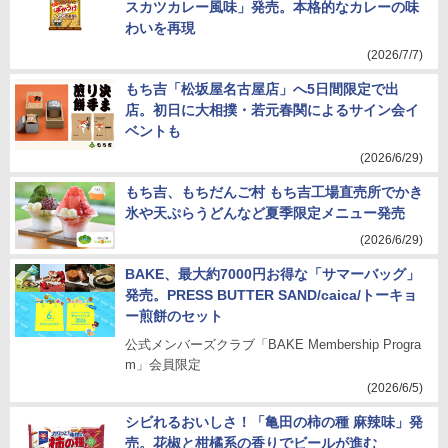
スカツカレー風味」発売。本格的なカレーの味
わいを再現
(2026/7/7)
もち吉「松坂屋名古屋店」へ5日間限定で出
店。初日に大相撲・若元春関によるサイン会イ
ベントも
(2026/6/29)
もち吉、もちだんご村 もち吉工場直売所でかき
氷や天ぷらうどんなど夏季限定メニュー発売
(2026/6/29)
BAKE、最大約7000円お得な「サマーバッグ」
発売。PRESS BUTTER SAND/caica/トーキョ
ー煎餅のセット
公式メンバーズクラブ「BAKE Membership Progra
m」会員限定
(2026/6/5)
シビれるおいしさ！「亀田の柿の種 麻辣味」発
売。花椒と柑橘系の香りでビールが進む