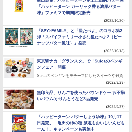
亀田製菓、ハッピーターン史上圧倒的バター感
「ハッピーターン ガーリック香る濃厚バター
味」ファミマで期間限定販売
(2022/10/20)
「SPY×FAMILY」と「星たべよ」のコラボ第2
弾「スパイファミリー小さな星たべよ2（ピー
ナッツバター風味）」発売
(2022/10/18)
東京駅ナカ「グランスタ」で「Suicaのペンギ
ンフェア」開催
Suicaのペンギンをモチーフにしたスイーツや雑貨
(2022/9/29)
無印良品、りんごを使ったパウンドケーキ/不揃
いバウム/かりんとうなど8品発売
(2022/9/27)
「ハッピーターン バターしょうゆ味」10月17
日発売。「亀田の柿の種 減塩もおいしいんだも
ーん！」キャンペーンも実施中