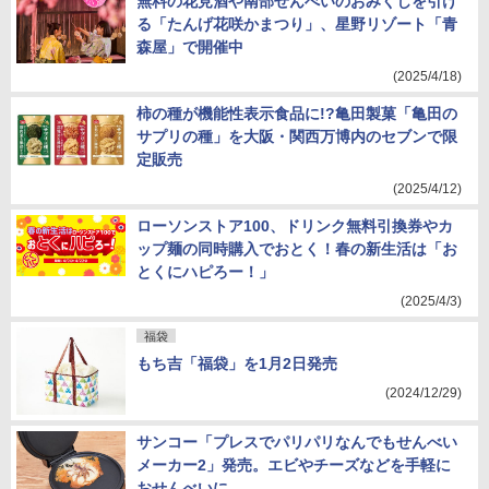
無料の花見酒や南部せんべいのおみくじを引け
る「たんげ花咲かまつり」、星野リゾート「青
森屋」で開催中
(2025/4/18)
柿の種が機能性表示食品に!?亀田製菓「亀田の
サプリの種」を大阪・関西万博内のセブンで限
定販売
(2025/4/12)
ローソンストア100、ドリンク無料引換券やカ
ップ麺の同時購入でおとく！春の新生活は「お
とくにハピろー！」
(2025/4/3)
福袋
もち吉「福袋」を1月2日発売
(2024/12/29)
サンコー「プレスでパリパリなんでもせんべい
メーカー2」発売。エビやチーズなどを手軽に
おせんべいに