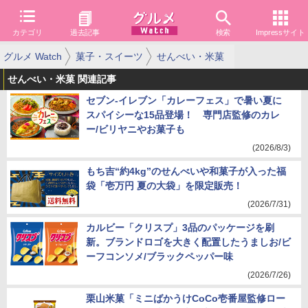
カテゴリ
過去記事
検索
Impressサイト
グルメ Watch
菓子・スイーツ
せんべい・米菓
せんべい・米菓 関連記事
セブン-イレブン「カレーフェス」で暑い夏に
スパイシーな15品登場！ 専門店監修のカレ
ー/ビリヤニやお菓子も
(2026/8/3)
もち吉“約4kg”のせんべいや和菓子が入った福
袋「壱万円 夏の大袋」を限定販売！
(2026/7/31)
カルビー「クリスプ」3品のパッケージを刷
新。ブランドロゴを大きく配置したうましお/ビ
ーフコンソメ/ブラックペッパー味
(2026/7/26)
栗山米菓「ミニばかうけCoCo壱番屋監修ロー