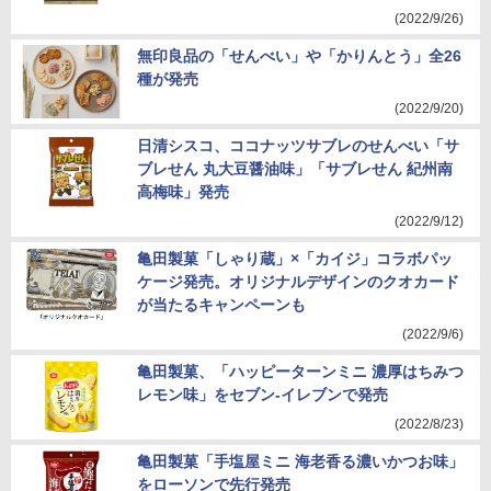
(2022/9/26)
無印良品の「せんべい」や「かりんとう」全26
種が発売
(2022/9/20)
日清シスコ、ココナッツサブレのせんべい「サ
ブレせん 丸大豆醤油味」「サブレせん 紀州南
高梅味」発売
(2022/9/12)
亀田製菓「しゃり蔵」×「カイジ」コラボパッ
ケージ発売。オリジナルデザインのクオカード
が当たるキャンペーンも
(2022/9/6)
亀田製菓、「ハッピーターンミニ 濃厚はちみつ
レモン味」をセブン-イレブンで発売
(2022/8/23)
亀田製菓「手塩屋ミニ 海老香る濃いかつお味」
をローソンで先行発売