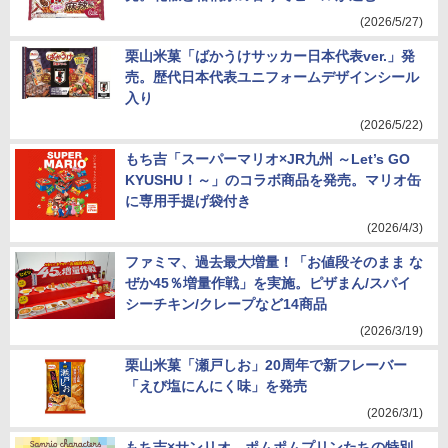
(2026/5/27)
栗山米菓「ばかうけサッカー日本代表ver.」発
売。歴代日本代表ユニフォームデザインシール
入り
(2026/5/22)
もち吉「スーパーマリオ×JR九州 ～Let’s GO
KYUSHU！～」のコラボ商品を発売。マリオ缶
に専用手提げ袋付き
(2026/4/3)
ファミマ、過去最大増量！「お値段そのまま な
ぜか45％増量作戦」を実施。ピザまん/スパイ
シーチキン/クレープなど14商品
(2026/3/19)
栗山米菓「瀬戸しお」20周年で新フレーバー
「えび塩にんにく味」を発売
(2026/3/1)
もち吉×サンリオ、ポムポムプリンたちの特別