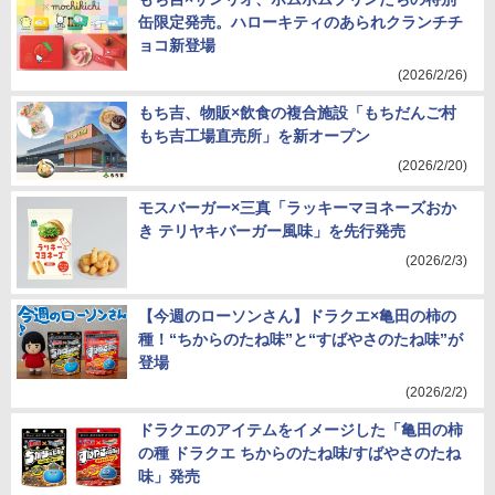
缶限定発売。ハローキティのあられクランチチ
ョコ新登場
(2026/2/26)
もち吉、物販×飲食の複合施設「もちだんご村
もち吉工場直売所」を新オープン
(2026/2/20)
モスバーガー×三真「ラッキーマヨネーズおか
き テリヤキバーガー風味」を先行発売
(2026/2/3)
【今週のローソンさん】ドラクエ×亀田の柿の
種！“ちからのたね味”と“すばやさのたね味”が
登場
(2026/2/2)
ドラクエのアイテムをイメージした「亀田の柿
の種 ドラクエ ちからのたね味/すばやさのたね
味」発売