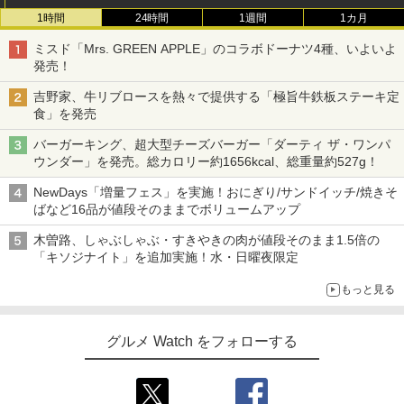
1時間
24時間
1週間
1カ月
ミスド「Mrs. GREEN APPLE」のコラボドーナツ4種、いよいよ
発売！
吉野家、牛リブロースを熱々で提供する「極旨牛鉄板ステーキ定
食」を発売
バーガーキング、超大型チーズバーガー「ダーティ ザ・ワンパ
ウンダー」を発売。総カロリー約1656kcal、総重量約527g！
NewDays「増量フェス」を実施！おにぎり/サンドイッチ/焼きそ
ばなど16品が値段そのままでボリュームアップ
木曽路、しゃぶしゃぶ・すきやきの肉が値段そのまま1.5倍の
「キソジナイト」を追加実施！水・日曜夜限定
もっと見る
グルメ Watch をフォローする