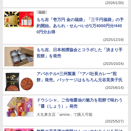
(2026/1/30)
福袋
もち吉「壱万円 金の福袋」「三千円福袋」の予
約開始。あられ・せんべいが1万4000円分/440
0円分お得
(2025/12/19)
もち吉、日本相撲協会とコラボした「決まり手
煎餅」を発売
(2025/10/24)
アパホテル×三州製菓「“アパ社長カレー”煎
餅」発売。パッケージはもちろん元谷芙美子氏
(2025/6/14)
ドウシシャ、ご当地醤油の魅力を煎餅で味わう
「醤（しょう）」発売
大丸東京店「amine」で購入可能
(2025/5/27)