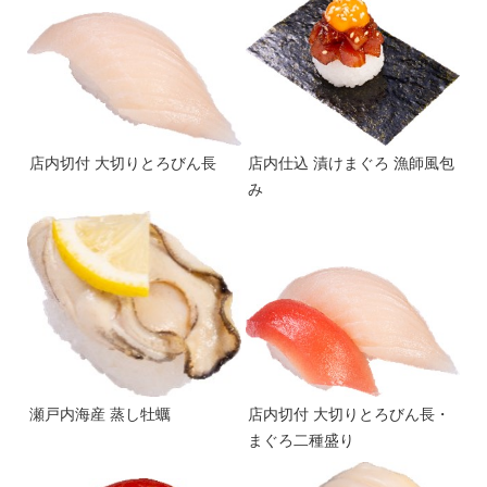
店内切付 大切りとろびん長
店内仕込 漬けまぐろ 漁師風包
み
瀬戸内海産 蒸し牡蠣
店内切付 大切りとろびん長・
まぐろ二種盛り