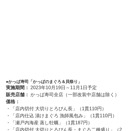
かっぱ寿司「かっぱのまぐろ＆貝祭り」
実施期間：
2023年10月19日～11月1日予定
販売店舗：
かっぱ寿司全店（一部改装中店舗は除く）
価格：
・「店内切付 大切りとろびん長」（1貫110円）
・「店内仕込 漬けまぐろ 漁師風包み」（1貫110円）
・「瀬戸内海産 蒸し牡蠣」（1貫187円）
・「店内切付 大切りとろびん長・まぐろ二種盛り」（2