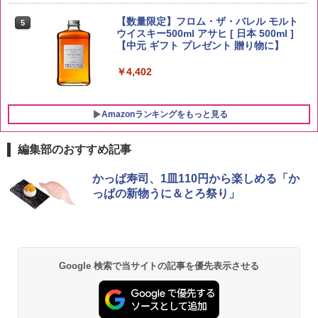
by Amazon あきたこまちブレンド 無洗
5
米 5kg
【数量限定】フロム・ザ・バレル モルト
5
ウイスキー500ml アサヒ [ 日本 500ml ]
【中元 ギフト プレゼント 贈り物に】
￥3,396
￥4,402
Amazonランキングをもっと見る
編集部のおすすめ記事
チキンラーメン どんぶり 85g×12個 日清
[山善] スチームオーブンレンジ 25L 一人
かっぱ寿司、1皿110円から楽しめる「か
1
1
食品 インスタント カップ麺
暮らし 二人暮らし フラットテーブル ス
っぱの新物うに＆とろ祭り」
チーム調理 自動メニュー19種搭載 角皿
付き ブラック MRK-F250TSV(B)
￥1,939
￥22,800
Google 検索で当サイトの記事を優先表示させる
【公式】ブタメン とんこつ味 35g×15個
2
| 業務用 夜食 カップラーメン ミニカップ
シャープ 過熱水蒸気 オーブンレンジ 23
麺 小腹 インスタント アウトドアにも ロ
2
L 1段調理 ブラック RE-WF232-B シンプ
ーリングストック 大人買い おやつカン
ル操作 コンパクト 一人暮らし 二人暮ら
パニー