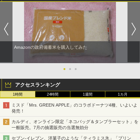
Amazonの政府備蓄米を購入してみた
●
●
●
アクセスランキング
1時間
24時間
1週間
1カ月
ミスド「Mrs. GREEN APPLE」のコラボドーナツ4種、いよいよ
発売！
カルディ、オンライン限定「ネコバッグ＆タンブラーセット」を
一般販売。7月の抽選販売の当選無効分
セブン-イレブン、洋菓子のような「ティラミス氷」「プリン