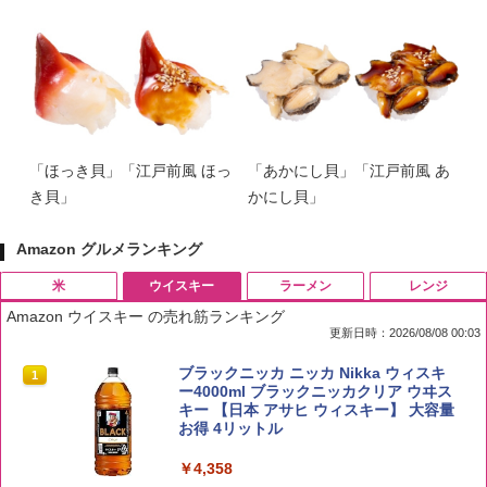
「ほっき貝」「江戸前風 ほっ
「あかにし貝」「江戸前風 あ
き貝」
かにし貝」
Amazon グルメランキング
米
ウイスキー
ラーメン
レンジ
Amazon ウイスキー の売れ筋ランキング
更新日時：2026/08/08 00:03
by Amazon 国産ブレンド米 精米 5kg
ブラックニッカ ニッカ Nikka ウィスキ
1
1
ー4000ml ブラックニッカクリア ウヰス
キー 【日本 アサヒ ウィスキー】 大容量
￥2,650
お得 4リットル
￥4,358