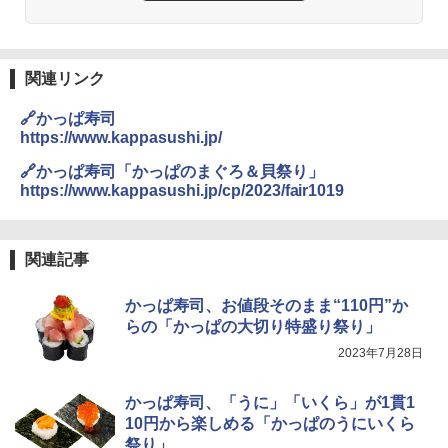
し らくチン!（絶対湿度）センサー ノン
フライ調理 トースト スチームあたため
￥1,288
ワイドフラット庫内 簡単お手入れ
関連リンク
￥29,480
カップヌードル カップヌードルPRO シ
3
🔗かっぱ寿司
ーフードヌードル 高たんぱく&低糖質 さ
https://www.kappasushi.jp/
らに塩分控えめ 78g×12個
[山善] スチームオーブンレンジ 省エネ
3
🔗かっぱ寿司「かっぱのまぐろ＆貝祭り」
高効率 15L 一人暮らし 二人暮らし スチ
￥2,880
https://www.kappasushi.jp/cp/2023/fair1019
ーム調理 フラットテーブル トースト機
能 自動メニュー33種 簡単お手入れ ブラ
ック YRZ-WF150TV(B)
国分 tabete だし麺 千葉県産はまぐりだ
4
関連記事
￥26,130
し 塩らーめん 108g×10袋 保存食 備蓄
かっぱ寿司、お値段そのまま“110円”か
￥2,323
らの「かっぱの大切り特盛り祭り」
TOSHIBA(東芝) スチームオーブンレン
4
ジ 石窯ドーム ER-D80A(K) ブラック 25
2023年7月28日
0℃ 1段調理 フラットテーブル 電子レン
ジ 赤外線センサー ノンフライ調理 簡単
カップヌードル カップヌードルPRO し
5
お手入れ 小型 新生活 一人暮らし 二人暮
かっぱ寿司、「うに」「いくら」が1貫1
ょうゆ 高たんぱく&低糖質 さらに塩分控
らし ファミリー
10円から楽しめる「かっぱのうにいくら
えめ 75g×12個
祭り」