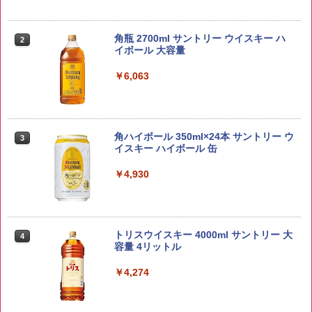
野沢農産 無洗米 青い流るる コシヒカリ
2
5kg 長野県産 令和7年産
角瓶 2700ml サントリー ウイスキー ハ
2
イボール 大容量
￥3,980
￥6,063
【在庫処分価格】ももたろう印 無洗米 5
3
kg 業務用 お米マイスターブレンド
角ハイボール 350ml×24本 サントリー ウ
3
イスキー ハイボール 缶
￥2,680
￥4,930
by Amazon 新潟県産 新潟のお米 無洗米
4
5kg
トリスウイスキー 4000ml サントリー 大
4
容量 4リットル
￥3,274
￥4,274