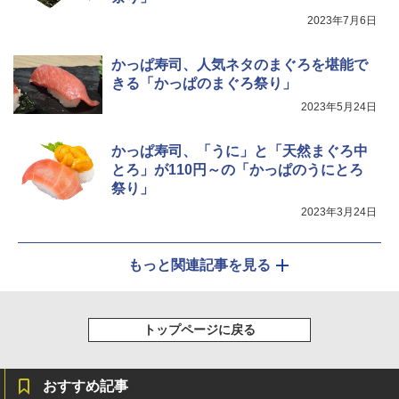
￥34,546
￥3,103
2023年7月6日
かっぱ寿司、人気ネタのまぐろを堪能で
シャープ ウォーターオーブン ヘルシオ
5
きる「かっぱのまぐろ祭り」
AX-XJ1-B ブラック 30L 2段調理 コンベ
クション トースト機能
2023年5月24日
￥44,800
かっぱ寿司、「うに」と「天然まぐろ中
とろ」が110円～の「かっぱのうにとろ
祭り」
2023年3月24日
もっと関連記事を見る
トップページに戻る
おすすめ記事