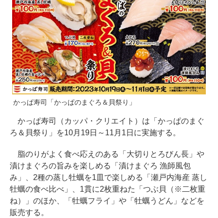
かっぱ寿司「かっぱのまぐろ＆貝祭り」
かっぱ寿司（カッパ・クリエイト）は「かっぱのまぐ
ろ＆貝祭り」を10月19日～11月1日に実施する。
脂のりがよく食べ応えのある「大切りとろびん長」や
漬けまぐろの旨みを楽しめる「漬けまぐろ 漁師風包
み」、2種の蒸し牡蠣を1皿で楽しめる「瀬戸内海産 蒸し
牡蠣の食べ比べ」、1貫に2枚重ねた「つぶ貝（※二枚重
ね）」のほか、「牡蠣フライ」や「牡蠣うどん」などを
販売する。