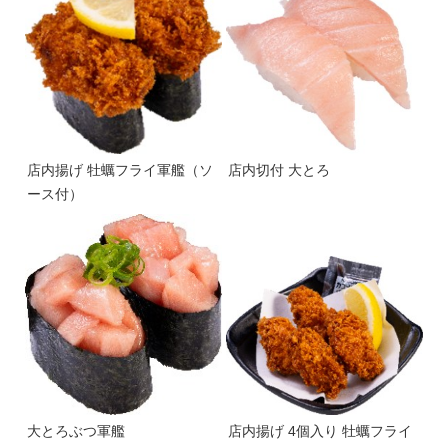
店内揚げ 牡蠣フライ軍艦（ソ
店内切付 大とろ
ース付）
大とろぶつ軍艦
店内揚げ 4個入り 牡蠣フライ