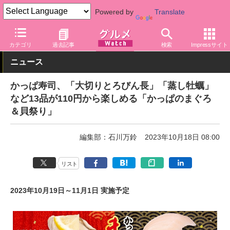
Powered by
Translate
グルメ Watch
店舗
寿司
かっぱ寿司
カテゴリ
過去記事
検索
Impressサイト
ニュース
かっぱ寿司、「大切りとろびん長」「蒸し牡蠣」
など13品が110円から楽しめる「かっぱのまぐろ
＆貝祭り」
編集部：石川万鈴
2023年10月18日 08:00
リスト
2023年10月19日～11月1日 実施予定