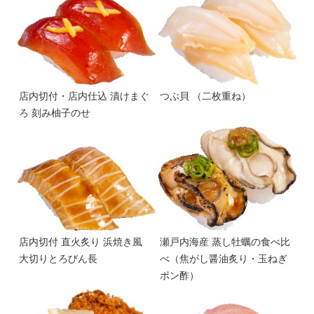
店内切付・店内仕込 漬けまぐ
つぶ貝 （二枚重ね）
ろ 刻み柚子のせ
店内切付 直火炙り 浜焼き風
瀬戸内海産 蒸し牡蠣の食べ比
大切りとろびん長
べ（焦がし醤油炙り・玉ねぎ
ポン酢）