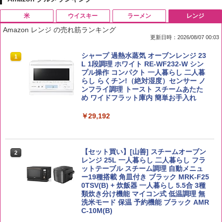
米
ウイスキー
ラーメン
レンジ
Amazon レンジ の売れ筋ランキング
更新日時：2026/08/07 00:03
by Amazon 国産ブレンド米 精米 5kg
ブラックニッカ ニッカ Nikka ウィスキ
チキンラーメン どんぶり 85g×12個 日清
シャープ 過熱水蒸気 オーブンレンジ 23
1
1
1
1
ー4000ml ブラックニッカクリア ウヰス
食品 インスタント カップ麺
L 1段調理 ホワイト RE-WF232-W シン
キー 【日本 アサヒ ウィスキー】 大容量
プル操作 コンパクト 一人暮らし 二人暮
￥2,650
お得 4リットル
らし らくチン!（絶対湿度）センサー ノ
￥1,939
ンフライ調理 トースト スチームあたた
め ワイドフラット庫内 簡単お手入れ
￥4,356
￥29,192
【公式】ブタメン とんこつ味 35g×15個
2
野沢農産 無洗米 青い流るる コシヒカリ
2
| 業務用 夜食 カップラーメン ミニカップ
5kg 長野県産 令和7年産
角瓶 2700ml サントリー ウイスキー ハ
麺 小腹 インスタント アウトドアにも ロ
2
イボール 大容量
ーリングストック 大人買い おやつカン
【セット買い】[山善] スチームオーブン
￥3,980
パニー
2
レンジ 25L 一人暮らし 二人暮らし フラ
￥6,054
ットテーブル スチーム調理 自動メニュ
￥1,451
ー19種搭載 角皿付き ブラック MRK-F25
0TSV(B) + 炊飯器 一人暮らし 5.5合 3種
類炊き分け機能 マイコン式 低温調理 無
【在庫処分価格】ももたろう印 無洗米 5
3
洗米モード 保温 予約機能 ブラック AMR
kg 業務用 お米マイスターブレンド
角ハイボール 350ml×24本 サントリー ウ
3
国分 tabete だし麺 千葉県産はまぐりだ
3
C-10M(B)
イスキー ハイボール 缶
し 塩らーめん 108g×10袋 保存食 備蓄
￥2,680