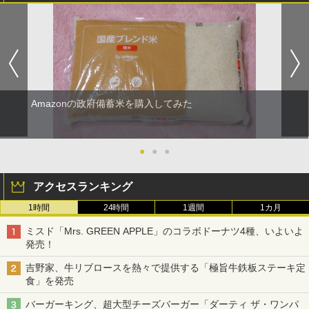
Amazonの政府備蓄米を購入してみた
●
●
●
アクセスランキング
1時間
24時間
1週間
1カ月
ミスド「Mrs. GREEN APPLE」のコラボドーナツ4種、いよいよ
発売！
吉野家、牛リブロースを熱々で提供する「極旨牛鉄板ステーキ定
食」を発売
バーガーキング、超大型チーズバーガー「ダーティ ザ・ワンパ