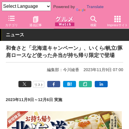
Powered by
Translate
グルメ Watch
店舗
レストラン
和食さと
カテゴリ
過去記事
検索
Impressサイト
ニュース
和食さと「北海道キャンペーン」、いくら/帆立/豚
肩ロースなど使った弁当が持ち帰り限定で登場
編集部：今川綾香
2023年11月9日 07:00
リスト
2023年11月9日～12月6日 実施