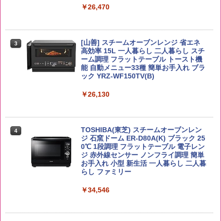
￥26,470
￥4,939
￥2,323
[山善] スチームオーブンレンジ 省エネ
by Amazon あきたこまちブレンド 無洗
3
4
高効率 15L 一人暮らし 二人暮らし スチ
米 5kg
トリスウイスキー 4000ml サントリー 大
4
カップヌードル カップヌードルPRO シ
4
ーム調理 フラットテーブル トースト機
容量 4リットル
ーフードヌードル 高たんぱく&低糖質 さ
能 自動メニュー33種 簡単お手入れ ブラ
￥3,396
らに塩分控えめ 78g×12個
ック YRZ-WF150TV(B)
￥4,345
￥2,989
￥26,130
by Amazon 新潟県産 新潟のお米 無洗米
5
5kg
サントリー シングルモルト ウイスキー
5
カップヌードル カップヌードルPRO し
5
TOSHIBA(東芝) スチームオーブンレン
白州 Story of the Distillery 2026 化粧箱
4
ょうゆ 高たんぱく&低糖質 さらに塩分控
ジ 石窯ドーム ER-D80A(K) ブラック 25
入 700ml
￥3,274
えめ 75g×12個
0℃ 1段調理 フラットテーブル 電子レン
ジ 赤外線センサー ノンフライ調理 簡単
￥20,000
￥3,103
お手入れ 小型 新生活 一人暮らし 二人暮
らし ファミリー
￥34,546