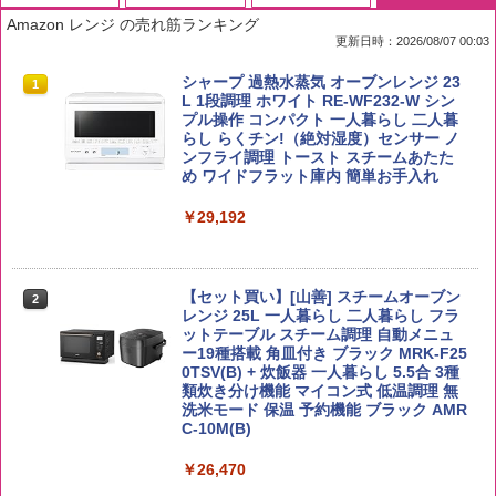
Amazon レンジ の売れ筋ランキング
更新日時：2026/08/07 00:03
by Amazon 国産ブレンド米 精米 5kg
ブラックニッカ ニッカ Nikka ウィスキ
チキンラーメン どんぶり 85g×12個 日清
シャープ 過熱水蒸気 オーブンレンジ 23
1
1
1
1
ー4000ml ブラックニッカクリア ウヰス
食品 インスタント カップ麺
L 1段調理 ホワイト RE-WF232-W シン
キー 【日本 アサヒ ウィスキー】 大容量
プル操作 コンパクト 一人暮らし 二人暮
￥2,650
お得 4リットル
らし らくチン!（絶対湿度）センサー ノ
￥1,939
ンフライ調理 トースト スチームあたた
め ワイドフラット庫内 簡単お手入れ
￥4,356
￥29,192
【公式】ブタメン とんこつ味 35g×15個
2
野沢農産 無洗米 青い流るる コシヒカリ
2
| 業務用 夜食 カップラーメン ミニカップ
5kg 長野県産 令和7年産
角瓶 2700ml サントリー ウイスキー ハ
麺 小腹 インスタント アウトドアにも ロ
2
イボール 大容量
ーリングストック 大人買い おやつカン
【セット買い】[山善] スチームオーブン
￥3,980
パニー
2
レンジ 25L 一人暮らし 二人暮らし フラ
￥6,054
ットテーブル スチーム調理 自動メニュ
￥1,451
ー19種搭載 角皿付き ブラック MRK-F25
0TSV(B) + 炊飯器 一人暮らし 5.5合 3種
類炊き分け機能 マイコン式 低温調理 無
【在庫処分価格】ももたろう印 無洗米 5
3
洗米モード 保温 予約機能 ブラック AMR
kg 業務用 お米マイスターブレンド
角ハイボール 350ml×24本 サントリー ウ
3
国分 tabete だし麺 千葉県産はまぐりだ
3
C-10M(B)
イスキー ハイボール 缶
し 塩らーめん 108g×10袋 保存食 備蓄
￥2,680
￥26,470
￥4,939
￥2,323