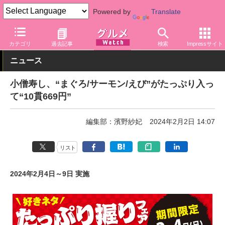
Powered by
Translate
グルメ Watch
店舗
寿司
小僧寿し
カテゴリ
過去記事
検索
Impressサイト
ニュース
小僧寿し、“まぐろ/サーモン/えび”がたっぷり入っ
て“10貫669円”
編集部：濱野紗妃
2024年2月2日 14:07
リスト
2024年2月4日～9日 実施