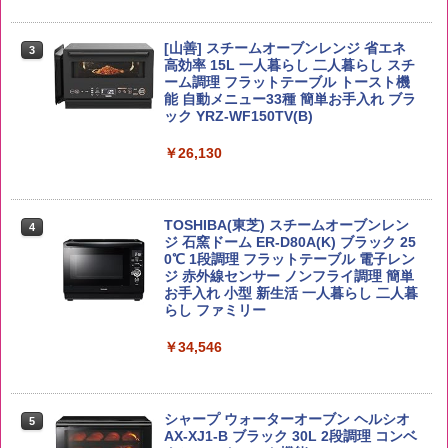
[山善] スチームオーブンレンジ 省エネ
by Amazon あきたこまちブレンド 無洗
3
4
高効率 15L 一人暮らし 二人暮らし スチ
米 5kg
トリスウイスキー 4000ml サントリー 大
4
カップヌードル カップヌードルPRO シ
4
ーム調理 フラットテーブル トースト機
容量 4リットル
ーフードヌードル 高たんぱく&低糖質 さ
能 自動メニュー33種 簡単お手入れ ブラ
￥3,396
らに塩分控えめ 78g×12個
ック YRZ-WF150TV(B)
￥4,345
￥2,989
￥26,130
by Amazon 新潟県産 新潟のお米 無洗米
5
5kg
サントリー シングルモルト ウイスキー
5
カップヌードル カップヌードルPRO し
5
TOSHIBA(東芝) スチームオーブンレン
白州 Story of the Distillery 2026 化粧箱
4
ょうゆ 高たんぱく&低糖質 さらに塩分控
ジ 石窯ドーム ER-D80A(K) ブラック 25
入 700ml
￥3,274
えめ 75g×12個
0℃ 1段調理 フラットテーブル 電子レン
ジ 赤外線センサー ノンフライ調理 簡単
￥20,000
￥3,103
お手入れ 小型 新生活 一人暮らし 二人暮
らし ファミリー
￥34,546
シャープ ウォーターオーブン ヘルシオ
5
AX-XJ1-B ブラック 30L 2段調理 コンベ