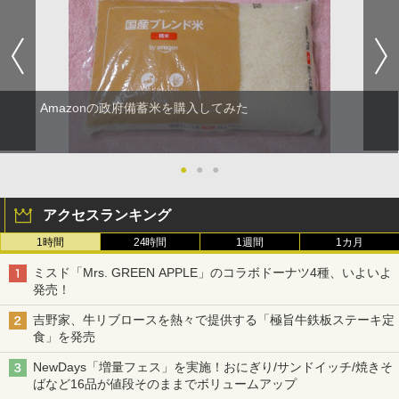
Amazonの政府備蓄米を購入してみた
●
●
●
アクセスランキング
1時間
24時間
1週間
1カ月
ミスド「Mrs. GREEN APPLE」のコラボドーナツ4種、いよいよ
発売！
吉野家、牛リブロースを熱々で提供する「極旨牛鉄板ステーキ定
食」を発売
NewDays「増量フェス」を実施！おにぎり/サンドイッチ/焼きそ
ばなど16品が値段そのままでボリュームアップ