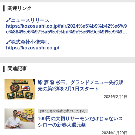
関連リンク
🔗ニュースリリース
https://kozosushi.co.jp/fair/2024%e5%b9%b42%e6%9
c%884%e6%97%a5%ef%bd%9e%e6%9c%9f%e9%96
%93%e9%99%90%e5%ae%9a%ef%bc%81%e3%81%9
🔗株式会社小僧寿し
f%e3%81%a3%e3%81%b7%e3%82%8a%e6%8f%a1%
https://kozosushi.co.jp/
e3%82%8a%e3%83%95%e3%82%a7%e3%82%a2
関連記事
鮨 酒 肴 杉玉、グランドメニュー先行販
売の第2弾を2月1日スタート
2024年2月1日
おいしさの秘密と私のこだわり
100円の大切りサーモンだけじゃないス
シローの新春大還元祭
2024年1月29日