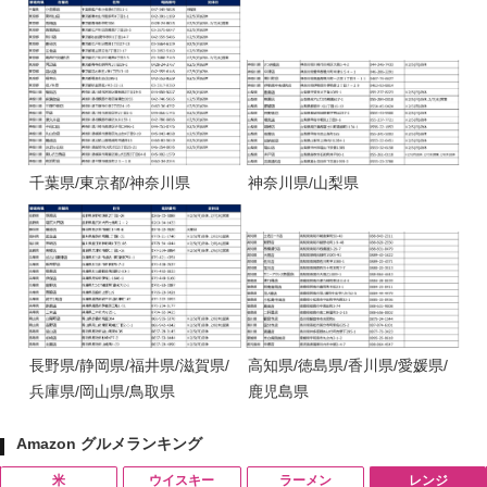
千葉県/東京都/神奈川県
神奈川県/山梨県
長野県/静岡県/福井県/滋賀県/
高知県/徳島県/香川県/愛媛県/
兵庫県/岡山県/鳥取県
鹿児島県
Amazon グルメランキング
米
ウイスキー
ラーメン
レンジ