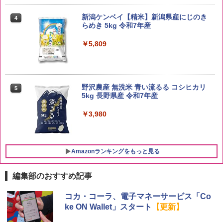
新潟ケンベイ【精米】新潟県産にじのき
4
らめき 5kg 令和7年産
￥5,809
野沢農産 無洗米 青い流るる コシヒカリ
5
5kg 長野県産 令和7年産
￥3,980
Amazonランキングをもっと見る
編集部のおすすめ記事
ブラックニッカ ニッカ Nikka ウィスキ
チキンラーメン どんぶり 85g×12個 日清
[山善] スチームオーブンレンジ 25L 一人
コカ・コーラ、電子マネーサービス「Co
1
1
1
ー4000ml ブラックニッカクリア ウヰス
食品 インスタント カップ麺
暮らし 二人暮らし フラットテーブル ス
ke ON Wallet」スタート
【更新】
キー 【日本 アサヒ ウィスキー】 大容量
チーム調理 自動メニュー19種搭載 角皿
お得 4リットル
付き ブラック MRK-F250TSV(B)
￥1,939