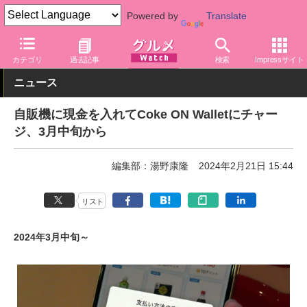
Powered by
Translate
グルメ Watch
メーカー
飲料・アルコール
コカ・コーラ
カテゴリ
過去記事
検索
Impressサイト
ニュース
自販機に現金を入れてCoke ON Walletにチャー
ジ、3月中旬から
編集部：湯野康隆
2024年2月21日 15:44
リスト
2024年3月中旬～