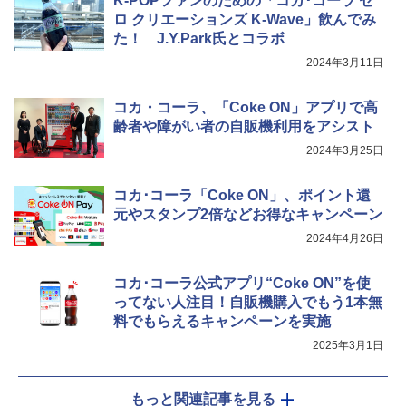
K-POPファンのための「コカ･コーラ ゼ
￥2,885
ロ クリエーションズ K-Wave」飲んでみ
TOSHIBA(東芝) スチームオーブンレン
4
た！ J.Y.Park氏とコラボ
ジ 石窯ドーム ER-D80A(K) ブラック 25
0℃ 1段調理 フラットテーブル 電子レン
2024年3月11日
ジ 赤外線センサー ノンフライ調理 簡単
【数量限定】竹鶴ピュアモルト700ml ア
5
カップヌードル カップヌードルPRO シ
5
お手入れ 小型 新生活 一人暮らし 二人暮
サヒ [ ウイスキー 日本 700ml ]【中元 ギ
ーフードヌードル 高たんぱく&低糖質 さ
らし ファミリー
フト プレゼント 贈り物に】
コカ・コーラ、「Coke ON」アプリで高
らに塩分控えめ 78g×12個
齢者や障がい者の自販機利用をアシスト
￥34,266
￥6,930
￥2,885
2024年3月25日
コカ･コーラ「Coke ON」、ポイント還
シャープ ウォーターオーブン ヘルシオ
5
元やスタンプ2倍などお得なキャンペーン
AX-XJ1-B ブラック 30L 2段調理 コンベ
クション トースト機能
2024年4月26日
￥44,800
コカ･コーラ公式アプリ“Coke ON”を使
ってない人注目！自販機購入でもう1本無
料でもらえるキャンペーンを実施
2025年3月1日
もっと関連記事を見る