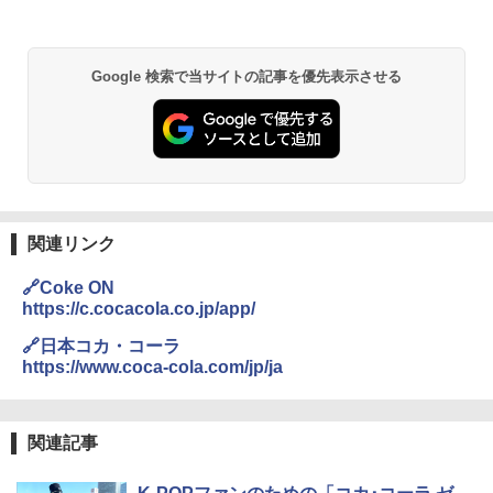
￥4,327
￥22,800
Google 検索で当サイトの記事を優先表示させる
国分 tabete だし麺 千葉県産はまぐりだ
2
し 塩らーめん 108g×10袋 保存食 備蓄
角瓶 2700ml サントリー ウイスキー ハ
シャープ 過熱水蒸気 オーブンレンジ 23
2
2
イボール 大容量
L 1段調理 ブラック RE-WF232-B シンプ
￥2,323
ル操作 コンパクト 一人暮らし 二人暮ら
し らくチン!（絶対湿度）センサー ノン
￥6,091
フライ調理 トースト スチームあたため
ワイドフラット庫内 簡単お手入れ
【公式】ブタメン とんこつ味 35g×15個
3
関連リンク
￥29,447
| 業務用 夜食 カップラーメン ミニカップ
角ハイボール 350ml×24本 サントリー ウ
麺 小腹 インスタント アウトドアにも ロ
3
🔗Coke ON
イスキー ハイボール 缶
ーリングストック 大人買い おやつカン
https://c.cocacola.co.jp/app/
パニー
【セット買い】 [山善] スチームオーブン
￥4,927
3
🔗日本コカ・コーラ
レンジ 省エネ 高効率 15L 一人暮らし 二
￥1,288
https://www.coca-cola.com/jp/ja
人暮らし フラットテーブル グレー YRZ-
WF150TV(H) + 炊飯器 5.5合 マイコン式
低温調理 AMRC-10M(B) ブラック
トリスウイスキー 4000ml サントリー 大
4
カップヌードル カップヌードルPRO し
4
関連記事
容量 4リットル
￥34,280
ょうゆ 高たんぱく&低糖質 さらに塩分控
えめ 75g×12個
￥4,274