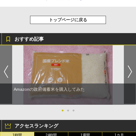
トップページに戻る
おすすめ記事
Amazonの政府備蓄米を購入してみた
●
●
●
アクセスランキング
1時間
24時間
1週間
1カ月