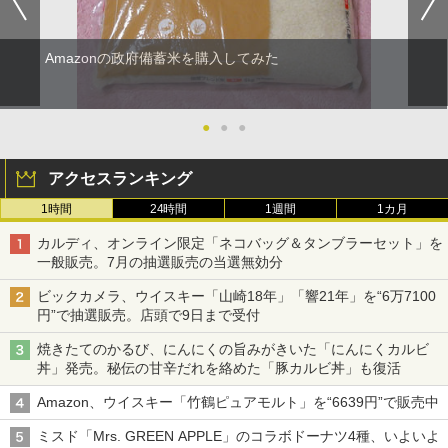
Amazonの政府備蓄米を購入してみた
●
●
●
アクセスランキング
1時間
24時間
1週間
1カ月
カルディ、オンライン限定「ネコバッグ＆タンブラーセット」を
一般販売。7月の抽選販売の当選無効分
ビックカメラ、ウイスキー「山崎18年」「響21年」を“6万7100
円”で抽選販売。店頭で9日まで受付
焼きたてのかるび、にんにくの旨みがきいた「にんにくカルビ
丼」発売。秘伝の甘辛だれを絡めた「豚カルビ丼」も復活
Amazon、ウイスキー「竹鶴ピュアモルト」を“6639円”で販売中
ミスド「Mrs. GREEN APPLE」のコラボドーナツ4種、いよいよ