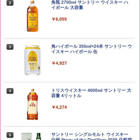
kg 業務用 お米マイスターブレンド
角瓶 2700ml サントリー ウイスキー ハ
2
イボール 大容量
￥2,680
￥6,055
野沢農産 無洗米 青い流るる コシヒカリ
3
5kg 長野県産 令和7年産
角ハイボール 350ml×24本 サントリー ウ
3
イスキー ハイボール 缶
￥3,980
￥4,927
by Amazon あきたこまちブレンド 無洗
4
米 5kg
トリスウイスキー 4000ml サントリー 大
4
容量 4リットル
￥3,396
￥4,274
新潟ケンベイ【精米】新潟県産にじのき
5
らめき 5kg 令和7年産
サントリー シングルモルト ウイスキー
5
白州 Story of the Distillery 2026 化粧箱