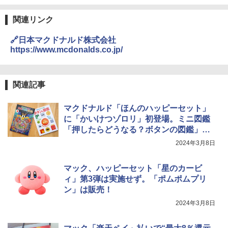
関連リンク
[山善] スチームオーブンレンジ 省エネ
国分 tabete だし麺 千葉県産はまぐりだ
3
3
高効率 15L 一人暮らし 二人暮らし スチ
し 塩らーめん 108g×10袋 保存食 備蓄
🔗日本マクドナルド株式会社
ーム調理 フラットテーブル トースト機
https://www.mcdonalds.co.jp/
能 自動メニュー33種 簡単お手入れ ブラ
￥2,323
ック YRZ-WF150TV(B)
￥26,130
関連記事
カップヌードル カップヌードルPRO シ
4
マクドナルド「ほんのハッピーセット」
ーフードヌードル 高たんぱく&低糖質 さ
に「かいけつゾロリ」初登場。ミニ図鑑
TOSHIBA(東芝) スチームオーブンレン
らに塩分控えめ 78g×12個
4
ジ 石窯ドーム ER-D80A(K) ブラック 25
「押したらどうなる？ボタンの図鑑」
0℃ 1段調理 フラットテーブル 電子レン
￥3,248
も！
2024年3月8日
ジ 赤外線センサー ノンフライ調理 簡単
お手入れ 小型 新生活 一人暮らし 二人暮
らし ファミリー
マック、ハッピーセット「星のカービ
カップヌードル カップヌードルPRO し
5
ィ」第3弾は実施せず。「ポムポムプリ
￥34,546
ょうゆ 高たんぱく&低糖質 さらに塩分控
ン」は販売！
えめ 75g×12個
2024年3月8日
￥2,885
シャープ ウォーターオーブン ヘルシオ
5
AX-XJ1-B ブラック 30L 2段調理 コンベ