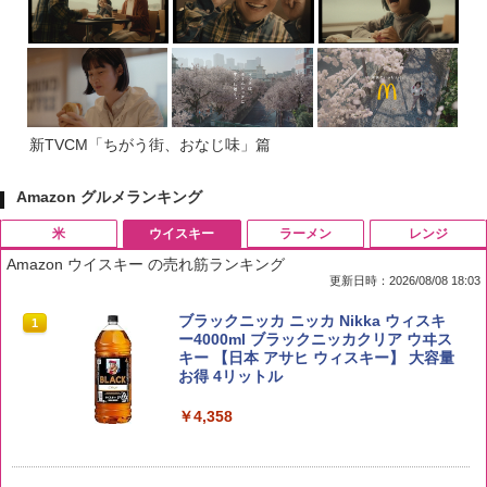
新TVCM「ちがう街、おなじ味」篇
Amazon グルメランキング
米
ウイスキー
ラーメン
レンジ
Amazon ウイスキー の売れ筋ランキング
更新日時：2026/08/08 18:03
by Amazon 国産ブレンド米 精米 5kg
ブラックニッカ ニッカ Nikka ウィスキ
1
1
ー4000ml ブラックニッカクリア ウヰス
キー 【日本 アサヒ ウィスキー】 大容量
￥2,650
お得 4リットル
￥4,358
【在庫処分価格】ももたろう印 無洗米 5
2