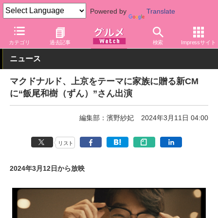
Powered by
Translate
グルメ Watch
店舗
ファストフード
マクドナルド
カテゴリ
過去記事
検索
Impressサイト
ニュース
マクドナルド、上京をテーマに家族に贈る新CM
に“飯尾和樹（ずん）”さん出演
編集部：濱野紗妃
2024年3月11日 04:00
リスト
2024年3月12日から放映