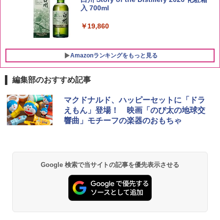
入 700ml
￥3,056
￥19,860
Amazonランキングをもっと見る
編集部のおすすめ記事
チキンラーメン どんぶり 85g×12個 日清
[山善] スチームオーブンレンジ 25L 一人
マクドナルド、ハッピーセットに「ドラ
1
1
食品 インスタント カップ麺
暮らし 二人暮らし フラットテーブル ス
えもん」登場！ 映画「のび太の地球交
チーム調理 自動メニュー19種搭載 角皿
響曲」モチーフの楽器のおもちゃ
付き ブラック MRK-F250TSV(B)
￥1,939
￥22,800
【公式】ブタメン とんこつ味 35g×15個
2
Google 検索で当サイトの記事を優先表示させる
| 業務用 夜食 カップラーメン ミニカップ
シャープ 過熱水蒸気 オーブンレンジ 26
麺 小腹 インスタント アウトドアにも ロ
2
L コンベクション 2段調理 ホワイト RE-
ーリングストック 大人買い おやつカン
SS26B-W
パニー
￥32,800
￥1,288