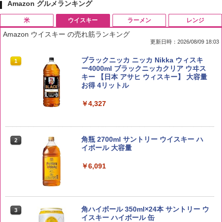
Amazon グルメランキング
米
ウイスキー
ラーメン
レンジ
Amazon ウイスキー の売れ筋ランキング
更新日時：2026/08/09 18:03
by Amazon 国産ブレンド米 精米 5kg
ブラックニッカ ニッカ Nikka ウィスキ
1
1
ー4000ml ブラックニッカクリア ウヰス
キー 【日本 アサヒ ウィスキー】 大容量
￥2,650
お得 4リットル
￥4,327
【在庫処分価格】ももたろう印 無洗米 5
2
kg 業務用 お米マイスターブレンド
角瓶 2700ml サントリー ウイスキー ハ
2
イボール 大容量
￥2,680
￥6,091
by Amazon あきたこまちブレンド 無洗
3
米 5kg
角ハイボール 350ml×24本 サントリー ウ
3
イスキー ハイボール 缶