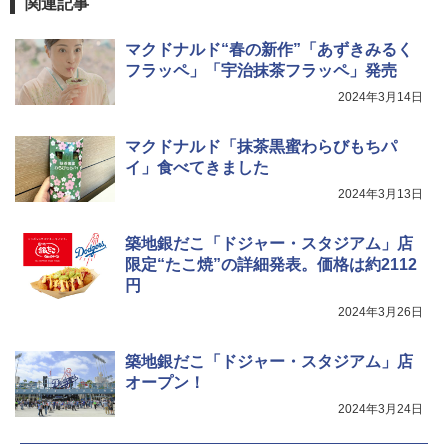
低温調理 AMRC-10M(B) ブラック
関連記事
カップヌードル カップヌードルPRO し
4
￥34,280
ょうゆ 高たんぱく&低糖質 さらに塩分控
マクドナルド“春の新作”「あずきみるく
えめ 75g×12個
フラッペ」「宇治抹茶フラッペ」発売
2024年3月14日
￥2,885
TOSHIBA(東芝) スチームオーブンレン
4
ジ 石窯ドーム ER-D80A(K) ブラック 25
0℃ 1段調理 フラットテーブル 電子レン
マクドナルド「抹茶黒蜜わらびもちパ
ジ 赤外線センサー ノンフライ調理 簡単
イ」食べてきました
カップヌードル カップヌードルPRO シ
5
お手入れ 小型 新生活 一人暮らし 二人暮
ーフードヌードル 高たんぱく&低糖質 さ
2024年3月13日
らし ファミリー
らに塩分控えめ 78g×12個
￥34,266
￥2,885
築地銀だこ「ドジャー・スタジアム」店
限定“たこ焼”の詳細発表。価格は約2112
円
シャープ ウォーターオーブン ヘルシオ
5
2024年3月26日
AX-XJ1-B ブラック 30L 2段調理 コンベ
クション トースト機能
築地銀だこ「ドジャー・スタジアム」店
￥44,800
オープン！
2024年3月24日