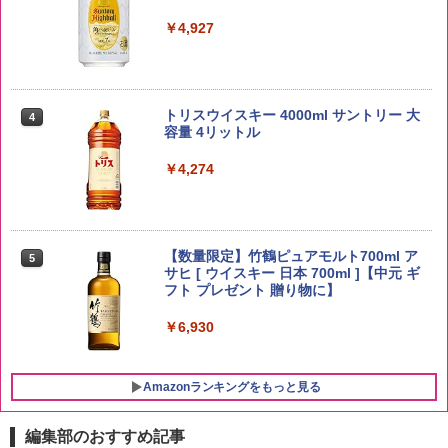
￥3,396
￥4,927
新潟ケンベイ【精米】新潟県産にじのき
4
らめき 5kg 令和7年産
トリスウイスキー 4000ml サントリー 大
4
容量 4リットル
￥5,809
￥4,274
野沢農産 無洗米 青い流るる コシヒカリ
5
5kg 長野県産 令和7年産
【数量限定】竹鶴ピュアモルト700ml ア
5
サヒ [ ウイスキー 日本 700ml ]【中元 ギ
フト プレゼント 贈り物に】
￥3,980
￥6,930
Amazonランキングをもっと見る
編集部のおすすめ記事