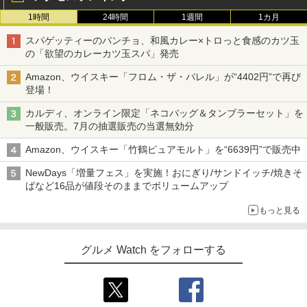
1時間
24時間
1週間
1カ月
スパゲッティーのパンチョ、和風カレー×トロっと食感のカツ玉
の「欲望のカレーカツ玉スパ」発売
Amazon、ウイスキー「フロム・ザ・バレル」が“4402円”で再び
登場！
カルディ、オンライン限定「ネコバッグ＆タンブラーセット」を
一般販売。7月の抽選販売の当選無効分
Amazon、ウイスキー「竹鶴ピュアモルト」を“6639円”で販売中
NewDays「増量フェス」を実施！おにぎり/サンドイッチ/焼きそ
ばなど16品が値段そのままでボリュームアップ
もっと見る
グルメ Watch をフォローする