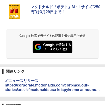
チキンラーメン どんぶり 85g×12個 日清
[山善] スチームオーブンレンジ 25L 一人
マクドナルド「ポテト」M・Lサイズ“250
1
1
食品 インスタント カップ麺
暮らし 二人暮らし フラットテーブル ス
円”は3月29日まで！
チーム調理 自動メニュー19種搭載 角皿
付き ブラック MRK-F250TSV(B)
￥1,939
￥22,800
Google 検索で当サイトの記事を優先表示させる
国分 tabete だし麺 千葉県産はまぐりだ
2
し 塩らーめん 108g×10袋 保存食 備蓄
シャープ 過熱水蒸気 オーブンレンジ 23
2
L 1段調理 ブラック RE-WF232-B シンプ
￥2,323
ル操作 コンパクト 一人暮らし 二人暮ら
し らくチン!（絶対湿度）センサー ノン
フライ調理 トースト スチームあたため
ワイドフラット庫内 簡単お手入れ
【公式】ブタメン とんこつ味 35g×15個
3
関連リンク
￥29,447
| 業務用 夜食 カップラーメン ミニカップ
麺 小腹 インスタント アウトドアにも ロ
🔗ニュースリリース
ーリングストック 大人買い おやつカン
https://corporate.mcdonalds.com/corpmcd/our-
パニー
stories/article/mcdonaldsusa-krispykreme-announce-
【セット買い】 [山善] スチームオーブン
3
レンジ 省エネ 高効率 15L 一人暮らし 二
expanded-national-partnership.html
￥1,288
人暮らし フラットテーブル グレー YRZ-
WF150TV(H) + 炊飯器 5.5合 マイコン式