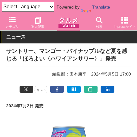
Powered by
Translate
グルメ Watch
メーカー
飲料・アルコール
サントリー
カテゴリ
過去記事
検索
Impressサイト
ニュース
サントリー、マンゴー・パイナップルなど夏を感
じる「ほろよい〈ハワイアンサワー〉」発売
編集部：田本康平
2024年5月5日 17:00
リスト
2024年7月2日 発売