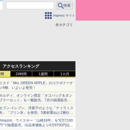
Impress サイト
全カテゴリ
アクセスランキング
時間
24時間
1週間
1カ月
ミスド「Mrs. GREEN APPLE」のコラボドーナ
ツ4種、いよいよ発売！
カルディ、オンライン限定「ネコバッグ＆タン
ブラーセット」を一般販売。7月の抽選販売の
当選無効分
セブン-イレブン、洋菓子のような「ティラミス
氷」「プリン氷」を発売。5素材重ねと2層仕立
ての濃厚な味わい
Amazon、ウイスキー「山崎18年」を“6万7100
円”で抽選販売。出品者価格より4万9700円以上
お得