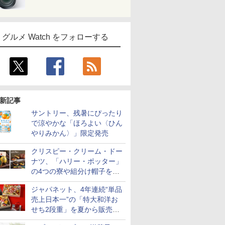
グルメ Watch をフォローする
新記事
サントリー、残暑にぴったり
で涼やかな「ほろよい〈ひん
やりみかん〉」限定発売
クリスピー・クリーム・ドー
ナツ、「ハリー・ポッター」
の4つの寮や組分け帽子をイ
メージしたドーナツなど発売
ジャパネット、4年連続“単品
売上日本一”の「特大和洋お
せち2段重」を夏から販売。
73品・年越しそば付き