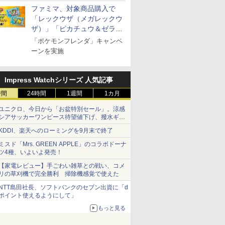
ファミマ、対象商品購入で
「レックウザ（メガレックウ
ザ）」「ピカチュウ＆ゼラオ
ラ」のフレンダピックがもら
「ポケモンフレンダ」キャンペ
える！
ーンを実施
Impress Watchシリーズ 人気記事
時間
24時間
1週間
1カ月
ユニクロ、今日から「お盆特別セール」。涼感
シアサッカーワンピース待望値下げ、撥水ギア
ショーツは1990円に
KDDI、楽天へのローミングを9月末で終了
ミスド「Mrs. GREEN APPLE」のコラボドーナ
ツ4種、いよいよ発売！
【家電レビュー】手ごわい雑草との戦い、コメ
リの草刈機で完全勝利 掃除機感覚で使えた
NTT島田社長、ソフトバンクのセブン出資に「d
ポイント使えるようにして」
もっと見る