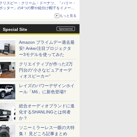
クリスピー・クリーム・ドーナツ、「ハリー・
ポッター」の4つの寮や組分け帽子をイメージ
したドーナツなど発売
もっと見る
Special Site
Amazon プライムデー過去最
安! Anker注目プロジェクタ
ー3モデルを使ってみた
クリエイティブが作った2万
円台の“小さなピュアオーデ
ィオスピーカー”
レイズのパワーデザインホイ
ール「M6」に新色登場!!
総合オーディオブランドに進
化するSHANLINGとは何者
か？
ソニーミラーレス一眼の大特
集！ 見どころ記事まとめ