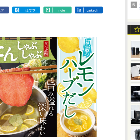
ェア
はてブ
note
LinkedIn