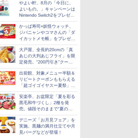
やよい軒、8月の「今日に、
付き
よいもの。」キャンペーンは
Nintendo Switch2をプレゼン
ト
かっぱ寿司×妖怪ウォッチ、
ジバニャンやコマさんの「ダ
イカットメモ帳」をプレゼン
ト
大戸屋、全長約20cmの「真
あじの大判あじフライ」を限
定発売。“200円引き”クーポ
ンも配信
出前館、対象メニュー半額＆
リピートクーポンももらえる
「超ゴイゴイヤスー夏祭」を
実施
安楽亭、お盆限定「夏を彩る
黒毛和牛づくし」2種を発
売。値段そのままで“夏の巻
き野菜”付き
デニーズ「お月見フェア」を
実施。黒麺の満月仕立てや月
見バーグなどが登場！