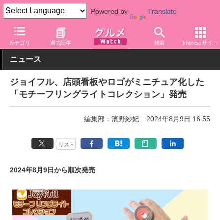
Powered by
Translate
グルメ Watch
店舗
レストラン
ジョイフル
カテゴリ
過去記事
検索
Impressサイト
ニュース
ジョイフル、店頭看板やロゴがミニチュア化した
「モチーフリングライトコレクション」発売
編集部：濱野紗妃
2024年8月9日 16:55
リスト
2024年8月9日から順次発売