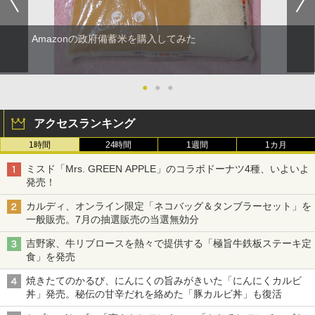
Amazonの政府備蓄米を購入してみた
●
●
●
アクセスランキング
1時間
24時間
1週間
1カ月
ミスド「Mrs. GREEN APPLE」のコラボドーナツ4種、いよいよ
発売！
カルディ、オンライン限定「ネコバッグ＆タンブラーセット」を
一般販売。7月の抽選販売の当選無効分
吉野家、牛リブロースを熱々で提供する「極旨牛鉄板ステーキ定
食」を発売
焼きたてのかるび、にんにくの旨みがきいた「にんにくカルビ
丼」発売。秘伝の甘辛だれを絡めた「豚カルビ丼」も復活