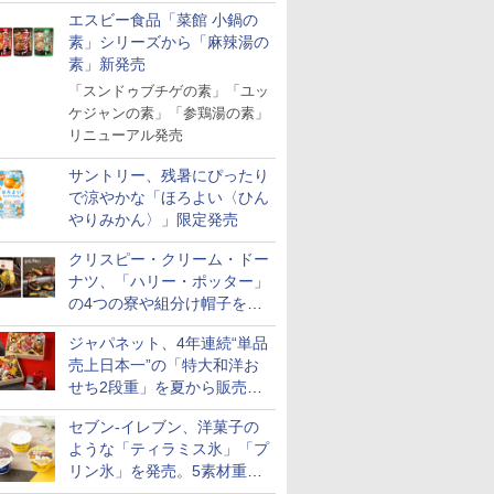
「Fisherman's Academy」を
エスビー食品「菜館 小鍋の
実施中
素」シリーズから「麻辣湯の
素」新発売
「スンドゥブチゲの素」「ユッ
ケジャンの素」「参鶏湯の素」
リニューアル発売
サントリー、残暑にぴったり
で涼やかな「ほろよい〈ひん
やりみかん〉」限定発売
クリスピー・クリーム・ドー
ナツ、「ハリー・ポッター」
の4つの寮や組分け帽子をイ
メージしたドーナツなど発売
ジャパネット、4年連続“単品
売上日本一”の「特大和洋お
せち2段重」を夏から販売。
73品・年越しそば付き
セブン-イレブン、洋菓子の
ような「ティラミス氷」「プ
リン氷」を発売。5素材重ね
と2層仕立ての濃厚な味わい