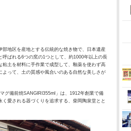
部地区を産地とする伝統的な焼き物で、日本遺産
呼ばれる6つの窯の1つとして、約1000年以上の長
な粘土を材料に手作業で成型して、釉薬を使わず高
によって、土の質感や風合いのある自然な美しさが
マグ備前焼SANGIRI355ml」は、1912年創業で備
永く愛される器づくりを追求する、柴岡陶泉堂とと