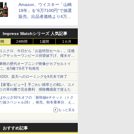
Amazon、ウイスキー「山崎
18年」を“6万7100円”で抽選
販売。出品者価格より4万
9700円以上お得
Impress Watchシリーズ 人気記事
時間
24時間
1週間
1カ月
ユニクロ、今日から「お盆特別セール」。涼感
シアサッカーワンピース待望値下げ、撥水ギア
ショーツは1990円に
東映の歴代オープニング映像がカプセルトイ
に。全5種で8月下旬発売
KDDI、楽天へのローミングを9月末で終了
【家電レビュー】手ごわい雑草との戦い、コメ
リの草刈機で完全勝利 掃除機感覚で使えた
はやぶさ50％オフの「新幹線eチケット（トク
だ値スペシャル28）」発売。秋冬乗車分、えき
ねっと限定
もっと見る
おすすめ記事