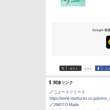
麺職人 醤油 [丸大
-D70B-W ホワイト
人気 カップ麺 12種類
ER-D3000B-K(グラン
チキンラーメン どんぶ
【セット買い】[山善]
【公式】ブタメン と
シャープ 過熱水蒸気
油使用 豊かな旨味
ドーム オーブンレ
詰め合わせ セット 12
ブラック) 石窯ドーム
り 85g×12個 日清食品
スチームオーブンレン
こつ味 35g×15個 | 
ーブンレンジ RE-
ク] 日清食品 カッ
26L
個アソート
過熱水蒸気オーブンレ
インスタント カップ麺
ジ 25L 一人暮らし 二人
用 夜食 カップラー
SS10Z-W ホワイト 3
87g ×12個
ンジ 30L
暮らし フラットテーブ
ミニカップ麺 小腹 
2段 調理 コンベクシ
Google
552
,825
￥2,180
￥56,800
￥1,939
￥30,280
￥1,288
￥44,367
ル スチーム調理 自動メ
スタント アウトドア
ン 250℃ 連続加熱 
ニュー19種搭載 角皿付
も ローリングストッ
お手入れ ホワイトバ
き ブラック MRK-
大人買い おやつカン
クライト液晶 らくチ
F250TSV(B) + 炊飯器
ニー
ン！（絶対湿度）セ
一人暮らし 5.5合 3種類
サー 時短料理 ファ
炊き分け機能 マイコン
ー 大型レンジ 大容
式 低温調理 無洗米モー
ド 保温 予約機能 ブラ
ック AMRC-10M(B)
ポスト
リスト
シ
関連リンク
🔗ニュースリリース
https://www.starbucks.co.jp/press
🔗JIMOTO Made