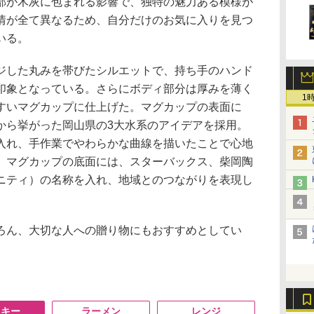
部が木灰に包まれる影響で、独特の魅力ある模様が
情が全て異なるため、自分だけのお気に入りを見つ
いる。
した丸みを帯びたシルエットで、持ち手のハンド
印象となっている。さらにボディ部分は厚みを薄く
1
すいマグカップに仕上げた。マグカップの表面に
から挙がった岡山県の3大水系のアイデアを採用。
入れ、手作業でやわらかな曲線を描いたことで心地
、マグカップの底面には、スターバックス、柴岡陶
ニティ）の名称を入れ、地域とのつながりを表現し
ん、大切な人への贈り物にもおすすめとしてい
スキー
ラーメン
レンジ