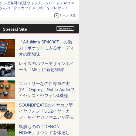
かっぱ寿司×妖怪ウォッチ、ジバニャンやコマ
さんの「ダイカットメモ帳」をプレゼント
もっと見る
Special Site
「A&ultima SP4000T」の魅
力！ポケットに入るオーディ
オの醍醐味
レイズのパワーデザインホイ
ール「M6」に新色登場!!
エントリーなのに脅威の実
力!「Osprey」Noble Audioワ
イヤレスイヤフォン4機種を
一気に聴く
SOUNDPEATSのイヤカフ型
イヤフォン「UU2イヤーカ
フ」をイヤカフマニアが語る
鳥肌ものの「DENON
HOME」サウンドを体感し