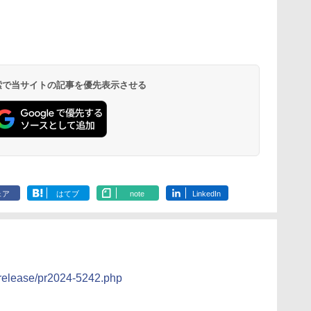
ん
 オ
国分 tabete だし麺 千
[山善] スチームオーブ
カップヌードル カップ
TOSHIBA(東芝) スチ
カップヌードル カップ
シャープ ウォーターオ
カップヌード
パナソニック
業務
葉県産はまぐりだし 塩
ンレンジ 省エネ 高効率
ヌードルPRO シーフー
ームオーブンレンジ 石
ヌードルPRO しょうゆ
ーブン ヘルシオ AX-
ラー 日清食品
レンジ スチー
メン
0L
らーめん 108g×10袋 保
15L 一人暮らし 二人暮
ドヌードル 高たんぱく
窯ドーム ER-D80A(K)
高たんぱく&低糖質 さ
XJ1-B ブラック 30L 2
78g×20個
ロ 最高峰モデル
イン
ョ
存食 備蓄
らし スチーム調理 フラ
&低糖質 さらに塩分控
ブラック 250℃ 1段調
らに塩分控えめ
段調理 コンベクション
段 おまかせグ
 検索で当サイトの記事を優先表示させる
￥2,323
￥26,800
￥3,248
￥34,546
￥2,885
￥44,800
￥3,475
￥116,700
に
簡単
ットテーブル トースト
えめ 78g×12個
理 フラットテーブル
75g×12個
トースト機能
細・64眼ス
ク
ッ
機能 自動メニュー33種
電子レンジ 赤外線セン
サー 時短料理
パ
簡単お手入れ グレー
サー ノンフライ調理
携 ブラック N
ン
YRZ-WF150TV(H)
簡単お手入れ 小型 新
UBS10D-K
ミリ
生活 一人暮らし 二人
量
暮らし ファミリー
ェア
はてブ
note
LinkedIn
_release/pr2024-5242.php