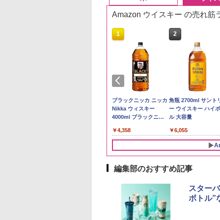
Amazon ウイスキー の売れ
10
10
1
1
2
2
県産コシヒカリ (5
ーチャーズ ハイラ
新米予約 令和8年産
ジムビーム 4000ml サ
by Amazon 国産ブレ
ブラックニッカ ニッカ
野沢農産 無洗米 青
角瓶 2700ml サント
 精米 令和7年産 お
クリーム 4000ml
【家計お助け米】米
ントリー バーボン ウ
ンド米 精米 5kg
Nikka ウィスキー
るる コシヒカリ 5kg
ー ウイスキー ハイ
たかさか
トリー スコッチ
10kg 令和8年産 秋田県
イスキー アメリカ合衆
4000ml ブラックニッ
野県産 令和7年産
ル 大容量
￥2,650
スキー 4リットル
産 あきたこまち 厳選
国 大容量 4リットル
カクリア ウヰスキー
893
395
￥5,780
￥6,176
￥4,358
￥3,980
￥6,055
量
米 単一原料米100％ 白
【日本 アサヒ ウィスキ
米 (5kg×2袋)
ー】 大容量 お得 4リッ
A
トル
編集部のおすすめ記事
10
10
1
1
2
2
スターバ
ボトル”