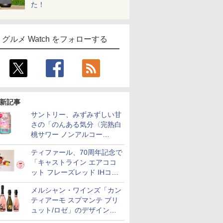
た！
グルメ Watch をフォローする
新記事
サントリー、みずみずしい甘
さの「のんある気分〈完熟白
桃サワー ノンアルコー
ル〉」限定発売
ティファール、70周年記念で
「キャストライン エアココ
ット フレーズレッド IHココ
ット鍋 24cm」数量限定発売
メルシャン・ワインズ「カン
ティアーモ スプマンテ ブリ
ュット/ロゼ」のデザインを
リニューアル。ハーフボトル