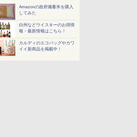
Amazonの政府備蓄米を購入
してみた
7
7
8
8
9
9
10
10
白州などウイスキーのお得情
報・最新情報はこちら！
カルディのエコバッグやカワ
イイ新商品を掲載中！
 新潟県産
ジナル ブ
新潟県産新之助 無洗米
【数量限定】フロム・
フクテイライス【白
サントリー シングルモ
新潟県産コシヒカリ (5
ティーチャーズ ハイラ
新米予約 
ジムビーム 4
米 5kg
キー 4リ
5kg 令和7年産
ザ・バレル モルトウイ
米】北東北産 お米 米
ルト ウイスキー 山崎
㎏) 精米 令和7年産 お
ンドクリーム 4000ml
【家計お助
ントリー 
大容量
スキー500ml アサヒ [
あきたこまち 令和7年
Story of the Distillery
米のたかさか
サントリー スコッチ
10kg 令
イスキー 
￥2,772
日本 500ml ]【中元 ギ
産 (5kg)
2026 化粧箱入 700ml
ウイスキー 4リットル
産 あきた
国 大容量 
￥4,402
￥3,300
￥23,000
￥3,893
￥6,395
￥5,780
￥6,176
フト プレゼント 贈り物
大容量
米 単一原料
に】
米 (5kg×2
7
7
8
8
9
9
10
10