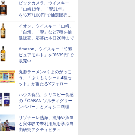
ビックカメラ、ウイスキー
も登場
「山崎18年」「響21年」
を“6万7100円”で抽選販売。
店頭で9日まで受付
イオン、ウイスキー「山崎」
「白州」「響」など7種を抽
選販売。応募は本日20時まで
Amazon、ウイスキー「竹鶴
ピュアモルト」を“6639円”で
販売中
丸源ラーメン×くまのがっこ
う、「ぷくもりシール4種セ
ット」が当たるXフォロー＆
リポストキャンペーン実施
ハウス食品、クリスピー食感
の「GABAN ソルティグリー
ンペパー」とメキシコ料理に
合う「GABAN チポトレペパ
リゾナーレ熱海、漁師や魚屋
ー」発売
と実体験で未利用魚を学ぶ自
由研究アクティビティ