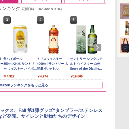
筋ランキング
更新日時：2026/08/09 00:03
3
3
4
4
5
5
6
6
い流
リ
【在庫処分価格】もも
角ハイボール
新潟ケンベイ【精米】
トリスウイスキー
by Amazon あきたこ
サントリー シングルモ
by Amazon
甲州韮崎 オリ
 長
ボー
たろう印 無洗米 5kg 業
350ml×24本 サントリ
新潟県産にじのきらめ
4000ml サントリー 大
まちブレンド 無洗米
ルト ウイスキー 白州
新潟のお米 無洗
レンド ウイス
務用 お米マイスターブ
ー ウイスキー ハイボー
き 5kg 令和7年産
容量 4リットル
5kg
Story of the Distillery
ットル 日本 
￥3,274
レンド
ル 缶
2026 化粧箱入 700ml
4000ml 4L
￥2,680
￥4,927
￥5,809
￥4,274
￥3,396
￥19,860
￥3,725
mazonランキングをもっと見る
3
3
4
4
5
5
6
6
ックス、Fall 第1弾グッズ“タンブラー/ステンレス
など発売。サイレンと動物たちのデザイン