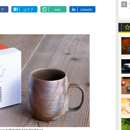
ェア
はてブ
note
LinkedIn