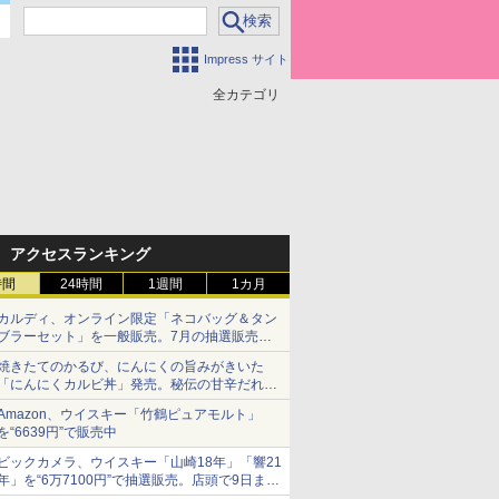
Impress サイト
全カテゴリ
アクセスランキング
時間
24時間
1週間
1カ月
カルディ、オンライン限定「ネコバッグ＆タン
ブラーセット」を一般販売。7月の抽選販売の
当選無効分
焼きたてのかるび、にんにくの旨みがきいた
「にんにくカルビ丼」発売。秘伝の甘辛だれを
絡めた「豚カルビ丼」も復活
Amazon、ウイスキー「竹鶴ピュアモルト」
を“6639円”で販売中
ビックカメラ、ウイスキー「山崎18年」「響21
年」を“6万7100円”で抽選販売。店頭で9日まで
受付