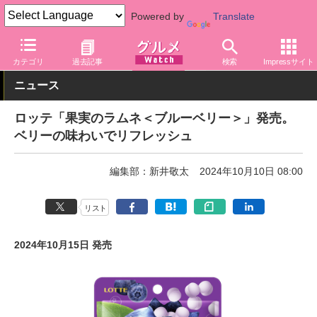
Powered by
Translate
グルメ Watch
メーカー
菓子
ロッテ
カテゴリ
過去記事
検索
Impressサイト
ニュース
ロッテ「果実のラムネ＜ブルーベリー＞」発売。
ベリーの味わいでリフレッシュ
編集部：新井敬太
2024年10月10日 08:00
リスト
2024年10月15日 発売