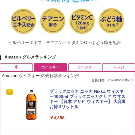
ビルベリーエキス・テアニン・ビタミンC・ぶどう糖を配合
Amazon グルメランキング
米
ウイスキー
ラーメン
レンジ
Amazon ウイスキー の売れ筋ランキング
更新日時：2026/08/08 06:03
by Amazon 国産ブレンド米 精米 5kg
ブラックニッカ ニッカ Nikka ウィスキ
1
1
ー4000ml ブラックニッカクリア ウヰス
キー 【日本 アサヒ ウィスキー】 大容量
￥2,650
お得 4リットル
￥4,358
野沢農産 無洗米 青い流るる コシヒカリ
2