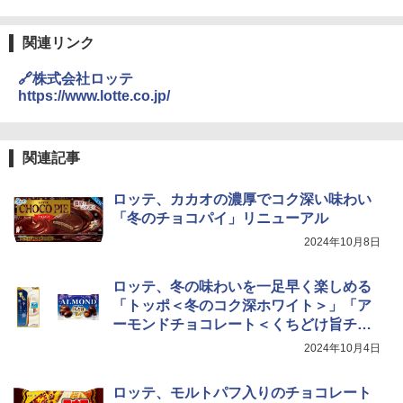
ワイドフラット庫内 簡単お手入れ
￥29,478
関連リンク
カップヌードル カップヌードルPRO シ
3
ーフードヌードル 高たんぱく&低糖質 さ
🔗株式会社ロッテ
らに塩分控えめ 78g×12個
https://www.lotte.co.jp/
[山善] スチームオーブンレンジ 省エネ
3
高効率 15L 一人暮らし 二人暮らし スチ
￥2,880
ーム調理 フラットテーブル トースト機
能 自動メニュー33種 簡単お手入れ ブラ
関連記事
ック YRZ-WF150TV(B)
国分 tabete だし麺 千葉県産はまぐりだ
4
ロッテ、カカオの濃厚でコク深い味わい
￥26,130
し 塩らーめん 108g×10袋 保存食 備蓄
「冬のチョコパイ」リニューアル
￥2,323
2024年10月8日
TOSHIBA(東芝) スチームオーブンレン
4
ジ 石窯ドーム ER-D80A(K) ブラック 25
ロッテ、冬の味わいを一足早く楽しめる
0℃ 1段調理 フラットテーブル 電子レン
「トッポ＜冬のコク深ホワイト＞」「ア
ジ 赤外線センサー ノンフライ調理 簡単
カップヌードル レギュラー 日清食品 カ
5
ーモンドチョコレート＜くちどけ旨チョ
お手入れ 小型 新生活 一人暮らし 二人暮
ップ麺 78g×20個
らし ファミリー
コ仕立て＞ポップジョイ」
2024年10月4日
￥3,475
￥34,546
ロッテ、モルトパフ入りのチョコレート