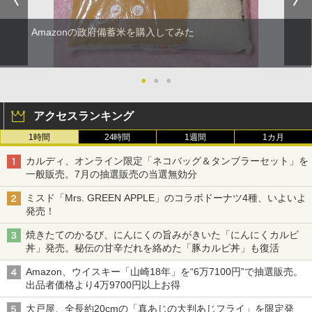
Amazonの政府備蓄米を購入してみた
●
●
●
アクセスランキング
1時間
24時間
1週間
1カ月
カルディ、オンライン限定「ネコバッグ＆タンブラーセット」を
一般販売。7月の抽選販売の当選無効分
ミスド「Mrs. GREEN APPLE」のコラボドーナツ4種、いよいよ
発売！
焼きたてのかるび、にんにくの旨みがきいた「にんにくカルビ
丼」発売。秘伝の甘辛だれを絡めた「豚カルビ丼」も復活
Amazon、ウイスキー「山崎18年」を“6万7100円”で抽選販売。
出品者価格より4万9700円以上お得
大戸屋、全長約20cmの「真あじの大判あじフライ」を限定発