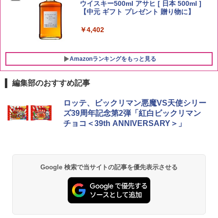
ウイスキー500ml アサヒ [ 日本 500ml ]
【中元 ギフト プレゼント 贈り物に】
￥3,396
￥4,402
Amazonランキングをもっと見る
編集部のおすすめ記事
チキンラーメン どんぶり 85g×12個 日清
[山善] スチームオーブンレンジ 25L 一人
ロッテ、ビックリマン悪魔VS天使シリー
1
1
食品 インスタント カップ麺
暮らし 二人暮らし フラットテーブル ス
ズ39周年記念第2弾「紅白ビックリマン
チーム調理 自動メニュー19種搭載 角皿
チョコ＜39th ANNIVERSARY＞」
付き ブラック MRK-F250TSV(B)
￥1,939
￥22,800
【公式】ブタメン とんこつ味 35g×15個
2
Google 検索で当サイトの記事を優先表示させる
| 業務用 夜食 カップラーメン ミニカップ
シャープ 過熱水蒸気 オーブンレンジ 23
麺 小腹 インスタント アウトドアにも ロ
2
L 1段調理 ブラック RE-WF232-B シンプ
ーリングストック 大人買い おやつカン
ル操作 コンパクト 一人暮らし 二人暮ら
パニー
し らくチン!（絶対湿度）センサー ノン
フライ調理 トースト スチームあたため
￥1,288