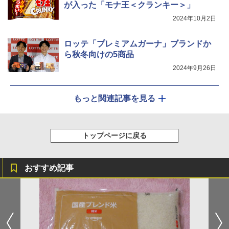
が入った「モナ王＜クランキー＞」
2024年10月2日
シャープ ウォーターオーブン ヘルシオ
5
AX-XJ1-B ブラック 30L 2段調理 コンベ
クション トースト機能
ロッテ「プレミアムガーナ」ブランドか
ら秋冬向けの5商品
￥44,800
2024年9月26日
もっと関連記事を見る
トップページに戻る
おすすめ記事