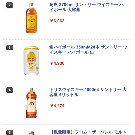
5kg 長野県産 令和7年産
角瓶 2700ml サントリー ウイスキー ハ
2
イボール 大容量
￥3,980
￥6,063
【在庫処分価格】ももたろう印 無洗米 5
3
kg 業務用 お米マイスターブレンド
角ハイボール 350ml×24本 サントリー ウ
3
イスキー ハイボール 缶
￥2,680
￥4,930
by Amazon 新潟県産 新潟のお米 無洗米
4
5kg
トリスウイスキー 4000ml サントリー 大
4
容量 4リットル
￥3,274
￥4,274
by Amazon あきたこまちブレンド 無洗
5
米 5kg
【数量限定】フロム・ザ・バレル モルト
5