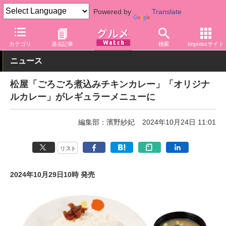
Powered by
Translate
グルメ Watch
店舗
丼もの
松屋
カテゴリ
過去記事
検索
Impressサイト
ニュース
松屋「ごろごろ煮込みチキンカレー」「オリジナ
ルカレー」がレギュラーメニューに
編集部：濱野紗妃
2024年10月24日 11:01
リスト
2024年10月29日10時 発売