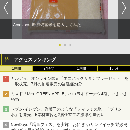
Amazonの政府備蓄米を購入してみた
●
●
●
アクセスランキング
1時間
24時間
1週間
1カ月
カルディ、オンライン限定「ネコバッグ＆タンブラーセット」を
一般販売。7月の抽選販売の当選無効分
ミスド「Mrs. GREEN APPLE」のコラボドーナツ4種、いよいよ
発売！
セブン-イレブン、洋菓子のような「ティラミス氷」「プリン
氷」を発売。5素材重ねと2層仕立ての濃厚な味わい
NewDays「増量フェス」を実施！おにぎり/サンドイッチ/焼きそ
ばなど16品が値段そのままでボリュームアップ