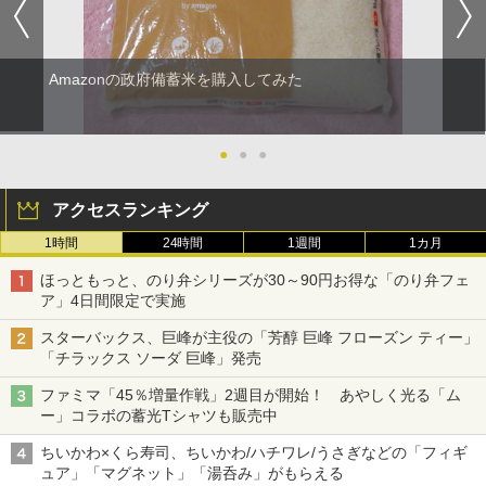
Amazonの政府備蓄米を購入してみた
●
●
●
アクセスランキング
1時間
24時間
1週間
1カ月
ほっともっと、のり弁シリーズが30～90円お得な「のり弁フェ
ア」4日間限定で実施
スターバックス、巨峰が主役の「芳醇 巨峰 フローズン ティー」
「チラックス ソーダ 巨峰」発売
ファミマ「45％増量作戦」2週目が開始！ あやしく光る「ム
ー」コラボの蓄光Tシャツも販売中
ちいかわ×くら寿司、ちいかわ/ハチワレ/うさぎなどの「フィギ
ュア」「マグネット」「湯呑み」がもらえる