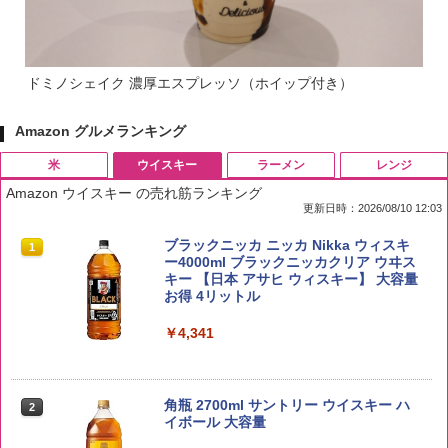
ドミノシェイク 濃厚エスプレッソ（ホイップ付き）
Amazon グルメランキング
米
ウイスキー
ラーメン
レンジ
Amazon ウイスキー の売れ筋ランキング
更新日時：2026/08/10 12:03
by Amazon 国産ブレンド米 精米 5kg
ブラックニッカ ニッカ Nikka ウィスキ
1
1
ー4000ml ブラックニッカクリア ウヰス
キー 【日本 アサヒ ウィスキー】 大容量
￥2,650
お得 4リットル
￥4,341
by Amazon あきたこまちブレンド 無洗
2
米 5kg
角瓶 2700ml サントリー ウイスキー ハ
2
イボール 大容量
￥3,396