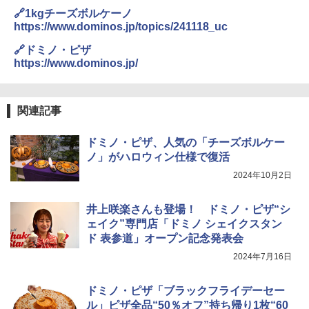
🔗1kgチーズボルケーノ
￥341
https://www.dominos.jp/topics/241118_uc
【セット買い】 [山善] スチームオーブン
3
🔗ドミノ・ピザ
レンジ 省エネ 高効率 15L 一人暮らし 二
https://www.dominos.jp/
人暮らし フラットテーブル グレー YRZ-
WF150TV(H) + 炊飯器 5.5合 マイコン式
国分 tabete だし麺 千葉県産はまぐりだ
4
低温調理 AMRC-10M(B) ブラック
し 塩らーめん 108g×10袋 保存食 備蓄
関連記事
￥34,280
￥-
ドミノ・ピザ、人気の「チーズボルケー
ノ」がハロウィン仕様で復活
TOSHIBA(東芝) スチームオーブンレン
4
ジ 石窯ドーム ER-D80A(K) ブラック 25
2024年10月2日
【公式】ブタメン とんこつ味 35g×15個
5
0℃ 1段調理 フラットテーブル 電子レン
| 業務用 夜食 カップラーメン ミニカップ
ジ 赤外線センサー ノンフライ調理 簡単
麺 小腹 インスタント アウトドアにも ロ
お手入れ 小型 新生活 一人暮らし 二人暮
井上咲楽さんも登場！ ドミノ・ピザ“シ
ーリングストック 大人買い おやつカン
らし ファミリー
ェイク”専門店「ドミノ シェイクスタン
パニー
ド 表参道」オープン記念発表会
￥34,266
￥1,515
2024年7月16日
ドミノ・ピザ「ブラックフライデーセー
シャープ ウォーターオーブン ヘルシオ
5
ル」ピザ全品“50％オフ”持ち帰り1枚“60
AX-XJ1-B ブラック 30L 2段調理 コンベ