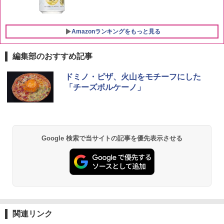
￥4,398
Amazonランキングをもっと見る
編集部のおすすめ記事
チキンラーメン どんぶり 85g×12個 日清
[山善] スチームオーブンレンジ 25L 一人
ドミノ・ピザ、火山をモチーフにした
1
1
食品 インスタント カップ麺
暮らし 二人暮らし フラットテーブル ス
「チーズボルケーノ」
チーム調理 自動メニュー19種搭載 角皿
付き ブラック MRK-F250TSV(B)
￥1,939
￥22,800
Google 検索で当サイトの記事を優先表示させる
カップヌードル カップヌードルPRO シ
2
ーフードヌードル 高たんぱく&低糖質 さ
シャープ 過熱水蒸気 オーブンレンジ 23
らに塩分控えめ 78g×12個
2
L 1段調理 ブラック RE-WF232-B シンプ
ル操作 コンパクト 一人暮らし 二人暮ら
￥2,885
し らくチン!（絶対湿度）センサー ノン
フライ調理 トースト スチームあたため
ワイドフラット庫内 簡単お手入れ
マルちゃん マルちゃんZUBAAAN! 横浜
関連リンク
3
￥29,373
家系醤油豚骨 3食パック 130g×3食