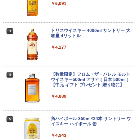
￥6,091
野沢農産 無洗米 青い流るる コシヒカリ
3
5kg 長野県産 令和7年産
トリスウイスキー 4000ml サントリー 大
3
容量 4リットル
￥3,980
￥4,277
【在庫処分価格】ももたろう印 無洗米 5
4
kg 業務用 お米マイスターブレンド
【数量限定】フロム・ザ・バレル モルト
4
ウイスキー500ml アサヒ [ 日本 500ml ]
【中元 ギフト プレゼント 贈り物に】
￥2,680
￥4,880
米 5kg 新潟県産 コシヒカリ｜雪室保
5
管・精米したて｜白く輝き 粒感しっかり
角ハイボール 350ml×24本 サントリー ウ
5
冷めてもおいしい お米 【やっぱり新潟
イスキー ハイボール 缶
のこしひかり】
￥4,943