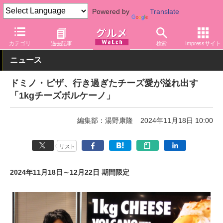
Powered by
Translate
グルメ Watch
店舗
ピザ
ドミノ・ピザ
カテゴリ
過去記事
検索
Impressサイト
ニュース
ドミノ・ピザ、行き過ぎたチーズ愛が溢れ出す
「1kgチーズボルケーノ」
編集部：湯野康隆
2024年11月18日 10:00
リスト
2024年11月18日～12月22日 期間限定