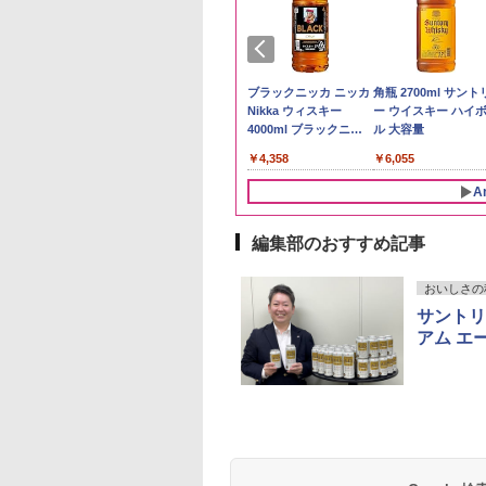
県産コシヒカリ (5
ーチャーズ ハイラ
新米予約 令和8年産
ジムビーム 4000ml サ
by Amazon 国産ブレ
ブラックニッカ ニッカ
【在庫処分価格】も
角瓶 2700ml サント
 精米 令和7年産 お
クリーム 4000ml
【家計お助け米】米
ントリー バーボン ウ
ンド米 精米 5kg
Nikka ウィスキー
たろう印 無洗米 5kg
ー ウイスキー ハイ
たかさか
トリー スコッチ
10kg 令和8年産 秋田県
イスキー アメリカ合衆
4000ml ブラックニッ
務用 お米マイスター
ル 大容量
￥2,650
スキー 4リットル
産 あきたこまち 厳選
国 大容量 4リットル
カクリア ウヰスキー
レンド
893
395
￥5,780
￥6,176
￥4,358
￥2,680
￥6,055
量
米 単一原料米100％ 白
【日本 アサヒ ウィスキ
米 (5kg×2袋)
ー】 大容量 お得 4リッ
A
トル
編集部のおすすめ記事
10
10
1
1
2
2
おいしさの
サントリ
アム エ
麺職人 醤油 [丸大
D3000B-K(グラン
人気 カップ麺 12種類
ER-D70B-W ホワイト
チキンラーメン どんぶ
[山善] スチームオーブ
【公式】ブタメン と
シャープ 過熱水蒸気
油使用 豊かな旨味
ック) 石窯ドーム
詰め合わせ セット 12
石窯ドーム オーブンレ
り 85g×12個 日清食品
ンレンジ 25L 一人暮ら
こつ味 35g×15個 | 
ーブンレンジ 26L 
ク] 日清食品 カッ
水蒸気オーブンレ
個アソート
ンジ 26L
インスタント カップ麺
し 二人暮らし フラット
用 夜食 カップラー
ベクション 2段調理 
87g ×12個
30L
テーブル スチーム調理
ミニカップ麺 小腹 
ワイト RE-SS26B-W