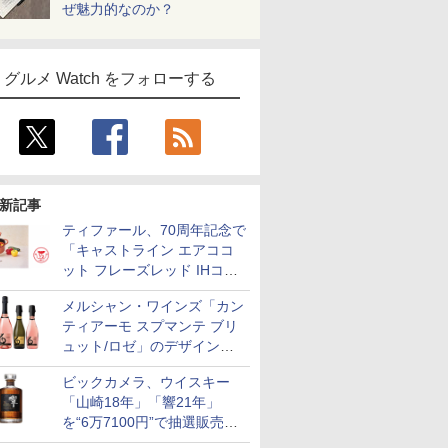
ぜ魅力的なのか？
グルメ Watch をフォローする
新記事
ティファール、70周年記念で
「キャストライン エアココ
ット フレーズレッド IHココ
ット鍋 24cm」数量限定発売
メルシャン・ワインズ「カン
ティアーモ スプマンテ ブリ
ュット/ロゼ」のデザインを
リニューアル。ハーフボトル
ビックカメラ、ウイスキー
も登場
「山崎18年」「響21年」
を“6万7100円”で抽選販売。
店頭で9日まで受付