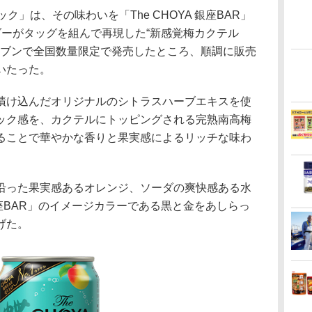
ソニック」は、その味わいを「The CHOYA 銀座BAR」
ダーがタッグを組んで再現した“新感覚梅カクテル
-イレブンで全国数量限定で発売したところ、順調に販売
いたった。
け込んだオリジナルのシトラスハーブエキスを使
ック感を、カクテルにトッピングされる完熟南高梅
ることで華やかな香りと果実感によるリッチな味わ
った果実感あるオレンジ、ソーダの爽快感ある水
 銀座BAR」のイメージカラーである黒と金をあしらっ
げた。