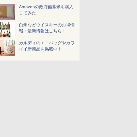
￥467
￥49,718
￥2,594
￥19,780
￥1,552
￥49,800
￥2,250
￥27,825
ピードセン
ンベクション 2段式 W
75g×12個
オートメニュー23種 オ
Amazonの政府備蓄米を購入
 スマホ連
スキャン［メーカー保
ーブン～250℃ レンジ
してみた
E-
証1年／お手入れ簡単設
~1000W高出力 全国対
計］
応 ヘルツフリー カップ
スチーム調理 予熱対応
白州などウイスキーのお得情
自動脱臭 消音モード
報・最新情報はこちら！
【2年メーカー保証】
ブラック CF-EA261-
カルディのエコバッグやカワ
BK
イイ新商品を掲載中！