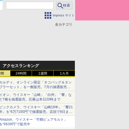
Impress サイト
全カテゴリ
アクセスランキング
時間
24時間
1週間
1カ月
カルディ、オンライン限定「ネコバッグ＆タン
ブラーセット」を一般販売。7月の抽選販売の
当選無効分
イオン、ウイスキー「山崎」「白州」「響」な
ど7種を抽選販売。応募は本日20時まで
ビックカメラ、ウイスキー「山崎18年」「響21
年」を“6万7100円”で抽選販売。店頭で9日まで
受付
Amazon、ウイスキー「竹鶴ピュアモルト」
を“6639円”で販売中