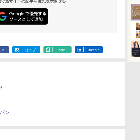
 検索で当サイトの記事を優先表示させる
￥2,323
￥26,130
￥3,248
￥34,546
￥2,885
￥44,800
￥3,475
￥116,700
に
ットテーブル トースト
えめ 78g×12個
理 フラットテーブル
75g×12個
トースト機能
細・64眼ス
ク
機能 自動メニュー33種
電子レンジ 赤外線セン
サー 時短料理
パ
簡単お手入れ ブラック
サー ノンフライ調理
携 ブラック N
YRZ-WF150TV(B)
簡単お手入れ 小型 新
UBS10D-K
生活 一人暮らし 二人
暮らし ファミリー
ェア
はてブ
note
LinkedIn
/
ャパン