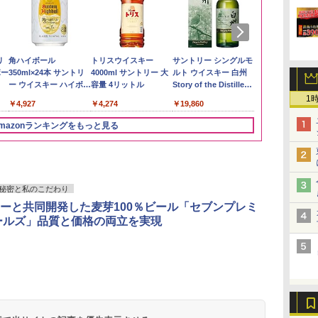
も
リ
野沢農産 無洗米 青い流
角ハイボール
by Amazon あきたこ
トリスウイスキー
新潟ケンベイ【精米】
サントリー シングルモ
by Amazon
甲州韮崎 オリ
 業
ボー
るる コシヒカリ 5kg 長
350ml×24本 サントリ
まちブレンド 無洗米
4000ml サントリー 大
新潟県産にじのきらめ
ルト ウイスキー 白州
新潟のお米 無洗
レンド ウイス
ブ
野県産 令和7年産
ー ウイスキー ハイボー
5kg
容量 4リットル
き 5kg 令和7年産
Story of the Distillery
ットル 日本 
￥3,274
ル 缶
2026 化粧箱入 700ml
4000ml 4L
1
￥3,980
￥4,927
￥3,396
￥4,274
￥3,056
￥19,860
￥3,725
mazonランキングをもっと見る
3
3
4
4
5
5
6
6
秘密と私のこだわり
ーと共同開発した麦芽100％ビール「セブンプレミ
ールズ」品質と価格の両立を実現
ん
 オ
国分 tabete だし麺 千
[山善] スチームオーブ
カップヌードル カップ
TOSHIBA(東芝) スチ
カップヌードル カップ
シャープ ウォーターオ
カップヌード
パナソニック
業務
コン
葉県産はまぐりだし 塩
ンレンジ 省エネ 高効率
ヌードルPRO シーフー
ームオーブンレンジ 石
ヌードルPRO しょうゆ
ーブン ヘルシオ AX-
ラー 日清食品
レンジ スチー
メン
ホ
らーめん 108g×10袋 保
15L 一人暮らし 二人暮
ドヌードル 高たんぱく
窯ドーム ER-D80A(K)
高たんぱく&低糖質 さ
XJ1-B ブラック 30L 2
78g×20個
ロ 最高峰モデル
イン
存食 備蓄
らし スチーム調理 フラ
&低糖質 さらに塩分控
ブラック 250℃ 1段調
らに塩分控えめ
段調理 コンベクション
段 おまかせグ