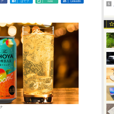
ェア
はてブ
note
LinkedIn
ック