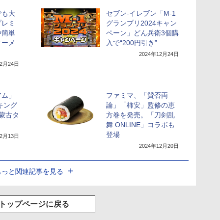
でも大
セブン-イレブン「M-1
プレミ
グランプリ2024キャン
や簡単
ペーン」どん兵衛3個購
ィーメ
入で“200円引き”
2024年12月24日
12月24日
アム」
ファミマ、「賛否両
キング
論」「柿安」監修の恵
蒙古タ
方巻を発売。「刀剣乱
舞 ONLINE」コラボも
登場
12月13日
2024年12月20日
もっと関連記事を見る
トップページに戻る