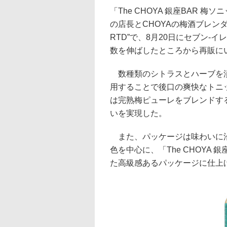
「The CHOYA 銀座BAR 梅
の店長とCHOYAの梅酒ブレン
RTD”で、8月20日にセブン
数を伸ばしたところから再販に
数種類のシトラスとハーブを漬
用することで後口の爽快なトニ
は完熟梅ピューレをブレンドす
いを実現した。
また、パッケージは味わいに沿
色を中心に、「The CHOYA
た高級感あるパッケージに仕上