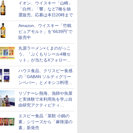
イオン、ウイスキー「山崎」
「白州」「響」など7種を抽
選販売。応募は本日20時まで
Amazon、ウイスキー「竹鶴
ピュアモルト」を“6639円”で
販売中
丸源ラーメン×くまのがっこ
う、「ぷくもりシール4種セ
ット」が当たるXフォロー＆
リポストキャンペーン実施
ハウス食品、クリスピー食感
の「GABAN ソルティグリー
ンペパー」とメキシコ料理に
合う「GABAN チポトレペパ
リゾナーレ熱海、漁師や魚屋
ー」発売
と実体験で未利用魚を学ぶ自
由研究アクティビティ
「Fisherman's Academy」を
エスビー食品「菜館 小鍋の
実施中
素」シリーズから「麻辣湯の
素」新発売