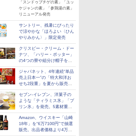
「スンドゥブチゲの素」「ユッ
ケジャンの素」「参鶏湯の素」
リニューアル発売
サントリー、残暑にぴったり
で涼やかな「ほろよい〈ひん
やりみかん〉」限定発売
クリスピー・クリーム・ドー
ナツ、「ハリー・ポッター」
の4つの寮や組分け帽子をイ
メージしたドーナツなど発売
ジャパネット、4年連続“単品
売上日本一”の「特大和洋お
せち2段重」を夏から販売。
73品・年越しそば付き
セブン-イレブン、洋菓子の
ような「ティラミス氷」「プ
リン氷」を発売。5素材重ね
と2層仕立ての濃厚な味わい
Amazon、ウイスキー「山崎
7
7
8
8
9
9
10
10
18年」を“6万7100円”で抽選
販売。出品者価格より4万
9700円以上お得