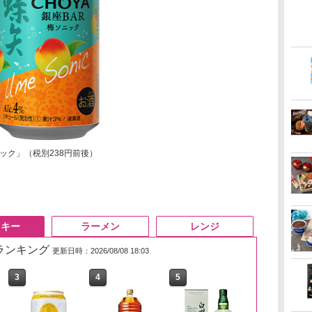
ソニック」（税別238円前後）
スキー
ラーメン
レンジ
筋ランキング
更新日時：2026/08/08 18:03
3
3
4
4
5
5
6
6