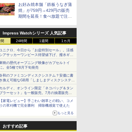
お好み焼本舗「鉄板うなぎ蒲
焼」が759円→429円の販売
期間を延長！食べ放題で注文
可能
 新潟県産
ジナル ブ
新潟県産新之助 無洗米
【数量限定】フロム・
フクテイライス【白
サントリー シングルモ
新潟県産コシヒカリ (5
ティーチャーズ ハイラ
新米予約 
ジムビーム 4
米 5kg
キー 4リ
5kg 令和7年産
ザ・バレル モルトウイ
米】北東北産 お米 米
ルト ウイスキー 山崎
㎏) 精米 令和7年産 お
ンドクリーム 4000ml
【家計お助
ントリー 
Impress Watchシリーズ 人気記事
大容量
スキー500ml アサヒ [
あきたこまち 令和7年
Story of the Distillery
米のたかさか
サントリー スコッチ
10kg 令
イスキー 
￥2,772
日本 500ml ]【中元 ギ
産 (5kg)
2026 化粧箱入 700ml
ウイスキー 4リットル
産 あきた
国 大容量 
時間
24時間
1週間
1カ月
￥4,402
￥3,300
￥23,000
￥3,893
￥6,395
￥5,780
￥6,176
フト プレゼント 贈り物
大容量
米 単一原料
ユニクロ、今日から「お盆特別セール」。涼感
に】
米 (5kg×2
シアサッカーワンピース待望値下げ、撥水ギア
ショーツは1990円に
東映の歴代オープニング映像がカプセルトイ
に。全5種で8月下旬発売
7
7
8
8
9
9
10
10
令和のファミコンディスクシステム？安価に書
き換え可能なGB用「しましまディスクシステ
ム」
カルディ、オンライン限定「ネコバッグ＆タン
ブラーセット」を一般販売。7月の抽選販売の
当選無効分
【家電レビュー】手ごわい雑草との戦い、コメ
リの草刈機で完全勝利 掃除機感覚で使えた
もっと見る
ル レギュ
 オーブン
マルちゃん マルちゃん
日立 過熱水蒸気 オーブ
カップヌードル パクチ
コンフィー(COMFEE')
日清麺職人 醤油 [丸大
ER-D3000B-K(グラン
人気 カップ
ER-D70B
 カップ麺
ム ビスト
ZUBAAAN! 横浜家系
ンレンジ ヘルシーシェ
ー香るトムヤムクンヌ
スチームオーブンレン
豆醤油使用 豊かな旨味
ブラック) 石窯ドーム
詰め合わせ 
石窯ドーム
 30L 2
醤油豚骨 3食パック
フ 30L MRO-W1C K フ
ードル [世界三大スー
ジ 25L フラットテーブ
とコク] 日清食品 カッ
過熱水蒸気オーブンレ
個アソート
ンジ 26L
おすすめ記事
リル 高精
130g×3食
ロストブラック 熱風コ
プ] 日清食品 カップ麺
ル 発酵・トースト機能
プ麺 87g ×12個
ンジ 30L