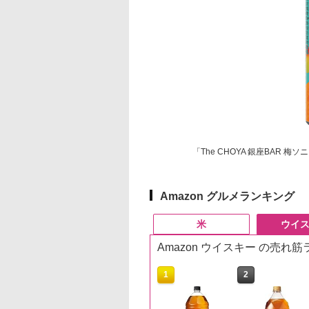
「The CHOYA 銀座BAR 梅
Amazon グルメランキング
米
ウイ
Amazon ウイスキー の売れ
10
10
1
1
2
2