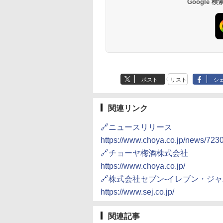
Google
552
,800
￥2,250
￥27,825
￥1,939
￥22,800
￥1,288
￥32,800
自動メニュー19種搭載
スタント アウトドア
角皿付き ブラック
も ローリングストッ
MRK-F250TSV(B)
大人買い おやつカン
ニー
ポスト
リスト
シ
関連リンク
🔗ニュースリリース
https://www.choya.co.jp/news/7230
🔗チョーヤ梅酒株式会社
https://www.choya.co.jp/
🔗株式会社セブン-イレブン・ジ
https://www.sej.co.jp/
関連記事