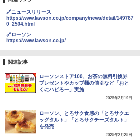
トリスウイスキー 4000ml サントリー 大
3
カップヌードル カップヌードルPRO シ
3
容量 4リットル
ーフードヌードル 高たんぱく&低糖質 さ
🔗ニュースリリース
らに塩分控えめ 78g×12個
https://www.lawson.co.jp/company/news/detail/149787
[山善] スチームオーブンレンジ 省エネ
￥4,274
3
0_2504.html
高効率 15L 一人暮らし 二人暮らし スチ
￥3,248
ーム調理 フラットテーブル トースト機
🔗ローソン
能 自動メニュー33種 簡単お手入れ ブラ
https://www.lawson.co.jp/
ック YRZ-WF150TV(B)
角ハイボール 350ml×24本 サントリー ウ
4
カップヌードル レギュラー 日清食品 カ
4
イスキー ハイボール 缶
￥26,130
ップ麺 78g×20個
関連記事
￥4,930
￥3,475
ローソンストア100、お茶の無料引換券
TOSHIBA(東芝) スチームオーブンレン
4
ジ 石窯ドーム ER-D80A(K) ブラック 25
プレゼントやカップ麺の値引など「おと
0℃ 1段調理 フラットテーブル 電子レン
くにハピろー」実施
ジ 赤外線センサー ノンフライ調理 簡単
サントリー シングルモルト ウイスキー
5
マルちゃん マルちゃんZUBAAAN! 横浜
5
お手入れ 小型 新生活 一人暮らし 二人暮
白州 Story of the Distillery 2026 化粧箱
2025年2月19日
家系醤油豚骨 3食パック 130g×3食
らし ファミリー
入 700ml
￥467
ローソン、とろサク食感の「とろサクエ
￥34,546
￥19,860
ッグタルト」「とろサクチーズタルト」
を発売
2025年2月25日
シャープ ウォーターオーブン ヘルシオ
5