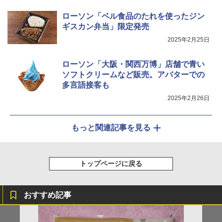
AX-XJ1-B ブラック 30L 2段調理 コンベ
クション トースト機能
ローソン「ベル食品のたれを使ったジン
ギスカン弁当」限定発売
￥44,800
2025年2月25日
ローソン「大阪・関西万博」店舗で青い
ソフトクリームなど販売。アバターでの
多言語接客も
2025年2月26日
もっと関連記事を見る
トップページに戻る
おすすめ記事