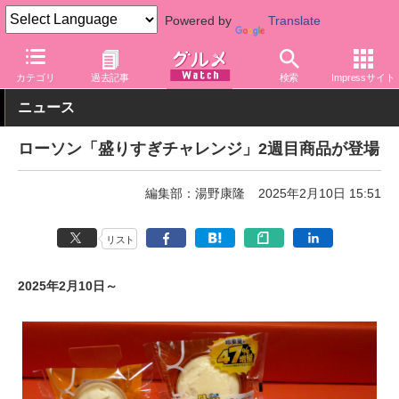
Powered by
Translate
グルメ Watch
店舗
コンビニ
ローソン
カテゴリ
過去記事
検索
Impressサイト
ニュース
ローソン「盛りすぎチャレンジ」2週目商品が登場
編集部：湯野康隆
2025年2月10日 15:51
リスト
2025年2月10日～