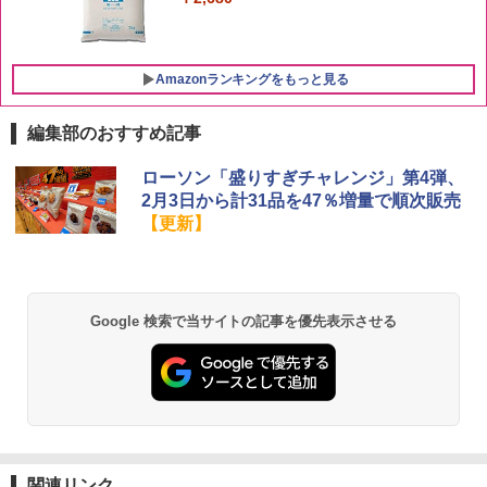
Amazonランキングをもっと見る
編集部のおすすめ記事
ブラックニッカ ニッカ Nikka ウィスキ
チキンラーメン どんぶり 85g×12個 日清
[山善] スチームオーブンレンジ 25L 一人
ローソン「盛りすぎチャレンジ」第4弾、
1
1
1
ー4000ml ブラックニッカクリア ウヰス
食品 インスタント カップ麺
暮らし 二人暮らし フラットテーブル ス
2月3日から計31品を47％増量で順次販売
キー 【日本 アサヒ ウィスキー】 大容量
チーム調理 自動メニュー19種搭載 角皿
【更新】
お得 4リットル
付き ブラック MRK-F250TSV(B)
￥1,939
￥4,358
￥22,800
【公式】ブタメン とんこつ味 35g×15個
2
Google 検索で当サイトの記事を優先表示させる
| 業務用 夜食 カップラーメン ミニカップ
角瓶 2700ml サントリー ウイスキー ハ
シャープ 過熱水蒸気 オーブンレンジ 23
麺 小腹 インスタント アウトドアにも ロ
2
2
イボール 大容量
L 1段調理 ブラック RE-WF232-B シンプ
ーリングストック 大人買い おやつカン
ル操作 コンパクト 一人暮らし 二人暮ら
パニー
し らくチン!（絶対湿度）センサー ノン
￥6,063
フライ調理 トースト スチームあたため
￥1,288
ワイドフラット庫内 簡単お手入れ
￥29,478
関連リンク