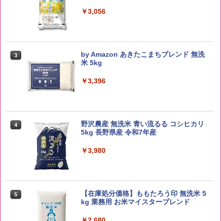
￥3,056
by Amazon あきたこまちブレンド 無洗
3
米 5kg
￥3,396
野沢農産 無洗米 青い流るる コシヒカリ
4
5kg 長野県産 令和7年産
￥3,980
【在庫処分価格】ももたろう印 無洗米 5
5
kg 業務用 お米マイスターブレンド
￥2,680