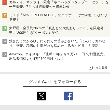
カルディ、オンライン限定「ネコバッグ＆タンブラーセット」を
一般販売。7月の抽選販売の当選無効分
ミスド「Mrs. GREEN APPLE」のコラボドーナツ4種、いよいよ
発売！
大戸屋、全長約20cmの「真あじの大判あじフライ」を限定発
売。“200円引き”クーポンも配信
焼きたてのかるび、にんにくの旨みがきいた「にんにくカルビ
丼」発売。秘伝の甘辛だれを絡めた「豚カルビ丼」も復活
Amazon、ウイスキー「山崎18年」を“6万7100円”で抽選販売。
出品者価格より4万9700円以上お得
もっと見る
グルメ Watch をフォローする