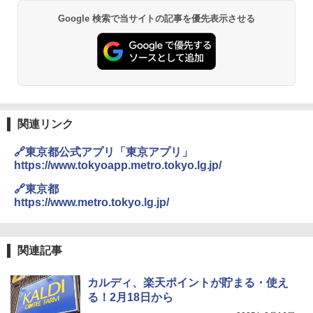
Google 検索で当サイトの記事を優先表示させる
【公式】ブタメン とんこつ味 35g×15個
2
| 業務用 夜食 カップラーメン ミニカップ
角瓶 2700ml サントリー ウイスキー ハ
シャープ 過熱水蒸気 オーブンレンジ 23
麺 小腹 インスタント アウトドアにも ロ
2
2
イボール 大容量
L 1段調理 ブラック RE-WF232-B シンプ
ーリングストック 大人買い おやつカン
ル操作 コンパクト 一人暮らし 二人暮ら
パニー
し らくチン!（絶対湿度）センサー ノン
￥6,063
フライ調理 トースト スチームあたため
￥1,288
ワイドフラット庫内 簡単お手入れ
関連リンク
￥29,478
角ハイボール 350ml×24本 サントリー ウ
3
カップヌードル カップヌードルPRO シ
3
🔗東京都公式アプリ「東京アプリ」
イスキー ハイボール 缶
ーフードヌードル 高たんぱく&低糖質 さ
https://www.tokyoapp.metro.tokyo.lg.jp/
らに塩分控えめ 78g×12個
[山善] スチームオーブンレンジ 省エネ
￥4,930
3
🔗東京都
高効率 15L 一人暮らし 二人暮らし スチ
￥2,880
https://www.metro.tokyo.lg.jp/
ーム調理 フラットテーブル トースト機
能 自動メニュー33種 簡単お手入れ ブラ
ック YRZ-WF150TV(B)
トリスウイスキー 4000ml サントリー 大
4
国分 tabete だし麺 千葉県産はまぐりだ
4
関連記事
容量 4リットル
￥26,130
し 塩らーめん 108g×10袋 保存食 備蓄
￥4,274
カルディ、楽天ポイントが貯まる・使え
￥2,323
る！2月18日から
TOSHIBA(東芝) スチームオーブンレン
4