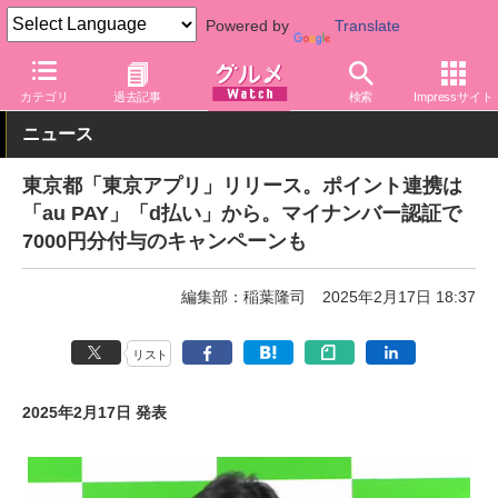
Powered by
Translate
グルメ Watch
地域
東京
カテゴリ
過去記事
検索
Impressサイト
ニュース
東京都「東京アプリ」リリース。ポイント連携は
「au PAY」「d払い」から。マイナンバー認証で
7000円分付与のキャンペーンも
編集部：稲葉隆司
2025年2月17日 18:37
リスト
2025年2月17日 発表