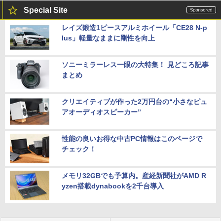
Special Site
レイズ鍛造1ピースアルミホイール「CE28 N-p
lus」軽量なままに剛性を向上
ソニーミラーレス一眼の大特集！ 見どころ記事
まとめ
クリエイティブが作った2万円台の“小さなピュ
アオーディオスピーカー”
性能の良いお得な中古PC情報はこのページで
チェック！
メモリ32GBでも予算内。産経新聞社がAMD R
yzen搭載dynabookを2千台導入