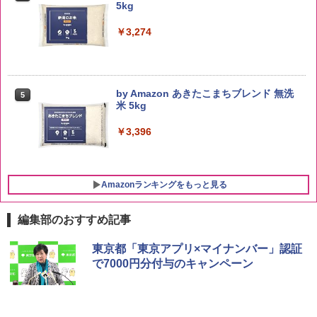
5kg
￥3,274
by Amazon あきたこまちブレンド 無洗
5
米 5kg
￥3,396
Amazonランキングをもっと見る
編集部のおすすめ記事
ブラックニッカ ニッカ Nikka ウィスキ
チキンラーメン どんぶり 85g×12個 日清
[山善] スチームオーブンレンジ 25L 一人
東京都「東京アプリ×マイナンバー」認証
1
1
1
ー4000ml ブラックニッカクリア ウヰス
食品 インスタント カップ麺
暮らし 二人暮らし フラットテーブル ス
で7000円分付与のキャンペーン
キー 【日本 アサヒ ウィスキー】 大容量
チーム調理 自動メニュー19種搭載 角皿
お得 4リットル
付き ブラック MRK-F250TSV(B)
￥1,939
￥4,358
￥22,800