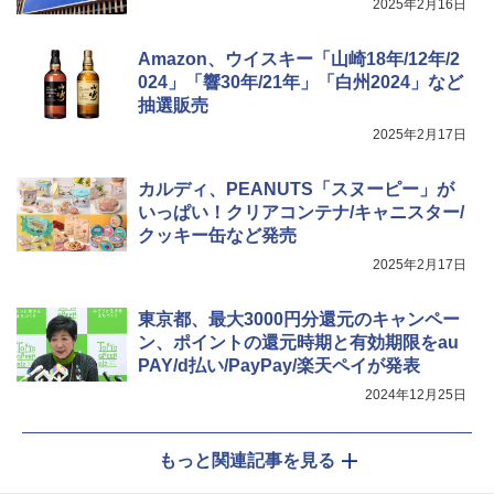
ジ 石窯ドーム ER-D80A(K) ブラック 25
2025年2月16日
0℃ 1段調理 フラットテーブル 電子レン
ジ 赤外線センサー ノンフライ調理 簡単
【数量限定】フロム・ザ・バレル モルト
5
カップヌードル レギュラー 日清食品 カ
5
お手入れ 小型 新生活 一人暮らし 二人暮
Amazon、ウイスキー「山崎18年/12年/2
ウイスキー500ml アサヒ [ 日本 500ml ]
ップ麺 78g×20個
らし ファミリー
【中元 ギフト プレゼント 贈り物に】
024」「響30年/21年」「白州2024」など
抽選販売
￥3,475
￥34,546
￥4,402
2025年2月17日
カルディ、PEANUTS「スヌーピー」が
シャープ ウォーターオーブン ヘルシオ
5
いっぱい！クリアコンテナ/キャニスター/
AX-XJ1-B ブラック 30L 2段調理 コンベ
クション トースト機能
クッキー缶など発売
2025年2月17日
￥44,800
東京都、最大3000円分還元のキャンペー
ン、ポイントの還元時期と有効期限をau
PAY/d払い/PayPay/楽天ペイが発表
2024年12月25日
もっと関連記事を見る