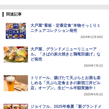
能 自動メニュー33種 簡単お手入れ ブラ
ック YRZ-WF150TV(B)
トリスウイスキー 4000ml サントリー 大
4
カップヌードル カップヌードルPRO シ
4
関連記事
容量 4リットル
￥26,800
ーフードヌードル 高たんぱく&低糖質 さ
らに塩分控えめ 78g×12個
￥4,329
大戸屋“看板・定番定食”本物そっくりミ
￥2,989
ニチュアコレクション発売
TOSHIBA(東芝) スチームオーブンレン
4
ジ 石窯ドーム ER-D80A(K) ブラック 25
2024年12月18日
0℃ 1段調理 フラットテーブル 電子レン
ジ 赤外線センサー ノンフライ調理 簡単
サントリー シングルモルト ウイスキー
5
マルちゃん マルちゃんZUBAAAN! 横浜
5
お手入れ 小型 新生活 一人暮らし 二人暮
大戸屋、グランドメニューリニューア
白州 Story of the Distillery 2026 化粧箱
家系醤油豚骨 3食パック 130g×3食
らし ファミリー
入 700ml
ル。「さばの炭火焼きと鶏竜田揚げ」な
ど発売
￥467
￥34,546
￥20,000
2024年7月1日
トリドール、揚げたて天ぷらとお酒も楽
シャープ ウォーターオーブン ヘルシオ
5
しめる「天ぷら定食まきの新宿三井ビル
AX-XJ1-B ブラック 30L 2段調理 コンベ
クション トースト機能
店」オープン。生ビール半額実施中！
2025年4月1日
￥44,800
ジョイフル、2025年春夏「新グランドメ