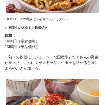
豚肩ロースの唐揚げ～胡麻にんにくダレ～
国産牛のスタミナ鉄板焼き
価格：
1450円（定食価格）
1360円（単品価格）
熱々の鉄板に、ジューシーな国産牛とたくさんの野菜
が乗った、にんにくが香る一品。生玉子を絡めると味に
まろやかさが加わる。