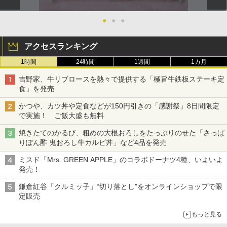
●
●
●
アクセスランキング
1時間
24時間
1週間
1カ月
吉野家、牛リブロースを熱々で提供する「極旨牛鉄板ステーキ定
食」を発売
かつや、カツ丼や定食などが150円引きの「感謝祭」8日間限定
で実施！ ご飯大盛も無料
焼きたてのかるび、粗めの大根おろしをたっぷりのせた「さっぱ
りぽん酢 鬼おろし牛カルビ丼」など4品を発売
ミスド「Mrs. GREEN APPLE」のコラボドーナツ4種、いよいよ
発売！
鎌倉紅谷「クルミッ子」“切り落とし”をオンラインショップで限
定販売
もっと見る