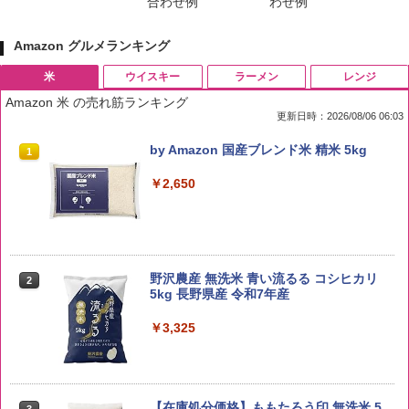
合わせ例
わせ例
Amazon グルメランキング
米
ウイスキー
ラーメン
レンジ
Amazon 米 の売れ筋ランキング
更新日時：2026/08/06 06:03
by Amazon 国産ブレンド米 精米 5kg
1
￥2,650
野沢農産 無洗米 青い流るる コシヒカリ
2
5kg 長野県産 令和7年産
￥3,325
【在庫処分価格】ももたろう印 無洗米 5
3