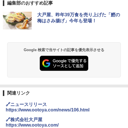
編集部のおすすめ記事
ブラックニッカ ニッカ Nikka ウィスキ
チキンラーメン どんぶり 85g×12個 日清
シャープ 過熱水蒸気 オーブンレンジ 23
大戸屋、昨年39万食を売り上げた「鰹の
1
1
1
ー4000ml ブラックニッカクリア ウヰス
食品 インスタント カップ麺
L 1段調理 ブラック RE-WF232-B シンプ
梅はさみ揚げ」今年も登場！
キー 【日本 アサヒ ウィスキー】 大容量
ル操作 コンパクト 一人暮らし 二人暮ら
お得 4リットル
し らくチン!（絶対湿度）センサー ノン
￥1,745
フライ調理 トースト スチームあたため
ワイドフラット庫内 簡単お手入れ
￥3,940
￥29,582
Google 検索で当サイトの記事を優先表示させる
国分 tabete だし麺 千葉県産はまぐりだ
2
し 塩らーめん 108g×10袋 保存食 備蓄
角瓶 2700ml サントリー ウイスキー ハ
2
イボール 大容量
￥2,294
[山善] スチームオーブンレンジ 25L 一人
2
暮らし 二人暮らし フラットテーブル ス
￥6,051
チーム調理 自動メニュー19種搭載 角皿
付き ブラック MRK-F250TSV(B)
【公式】ブタメン とんこつ味 35g×15個
3
関連リンク
￥19,990
| 業務用 夜食 カップラーメン ミニカップ
角ハイボール 350ml×24本 サントリー ウ
麺 小腹 インスタント アウトドアにも ロ
3
🔗ニュースリリース
イスキー ハイボール 缶
ーリングストック 大人買い おやつカン
https://www.ootoya.com/news/106.html
パニー
[山善] スチームオーブンレンジ 省エネ
￥4,919
3
🔗株式会社大戸屋
高効率 15L 一人暮らし 二人暮らし スチ
￥1,288
https://www.ootoya.com/
ーム調理 フラットテーブル トースト機