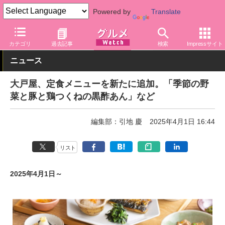
Powered by
Translate
グルメ Watch
店舗
レストラン
大戸屋
カテゴリ
過去記事
検索
Impressサイト
ニュース
大戸屋、定食メニューを新たに追加。「季節の野
菜と豚と鶏つくねの黒酢あん」など
編集部：引地 慶
2025年4月1日 16:44
リスト
2025年4月1日～