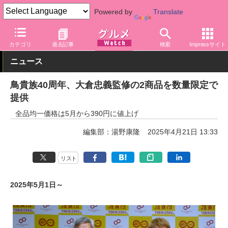
Powered by
Translate
グルメ Watch
店舗
居酒屋
鳥貴族
カテゴリ
過去記事
検索
Impressサイト
ニュース
鳥貴族40周年、大倉忠義監修の2商品を数量限定で
提供
全品均一価格は5月から390円に値上げ
編集部：湯野康隆
2025年4月21日 13:33
リスト
2025年5月1日～