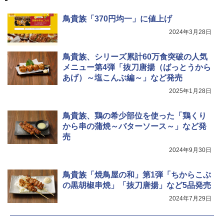
鳥貴族「370円均一」に値上げ
2024年3月28日
鳥貴族、シリーズ累計60万食突破の人気
メニュー第4弾「抜刀唐揚（ばっとうから
あげ）～塩こんぶ編～」など発売
2025年1月28日
鳥貴族、鶏の希少部位を使った「鶏くり
から串の蒲焼～バターソース～」など発
売
2024年9月30日
鳥貴族「焼鳥屋の和」第1弾「ちからこぶ
の黒胡椒串焼」「抜刀唐揚」など5品発売
2024年7月29日