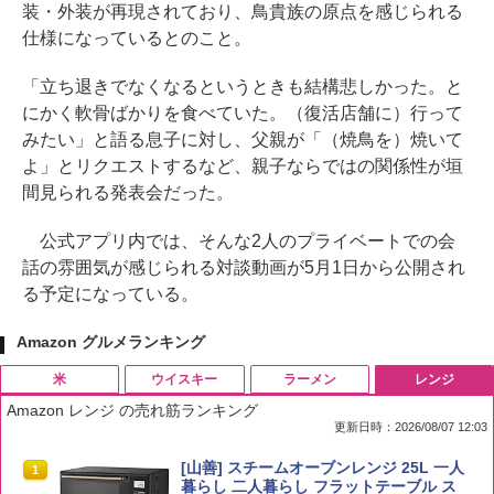
装・外装が再現されており、鳥貴族の原点を感じられる
仕様になっているとのこと。
「立ち退きでなくなるというときも結構悲しかった。と
にかく軟骨ばかりを食べていた。（復活店舗に）行って
みたい」と語る息子に対し、父親が「（焼鳥を）焼いて
よ」とリクエストするなど、親子ならではの関係性が垣
間見られる発表会だった。
公式アプリ内では、そんな2人のプライベートでの会
話の雰囲気が感じられる対談動画が5月1日から公開され
る予定になっている。
Amazon グルメランキング
米
ウイスキー
ラーメン
レンジ
Amazon レンジ の売れ筋ランキング
更新日時：2026/08/07 12:03
by Amazon 国産ブレンド米 精米 5kg
ブラックニッカ ニッカ Nikka ウィスキ
チキンラーメン どんぶり 85g×12個 日清
[山善] スチームオーブンレンジ 25L 一人
1
1
1
1
ー4000ml ブラックニッカクリア ウヰス
食品 インスタント カップ麺
暮らし 二人暮らし フラットテーブル ス