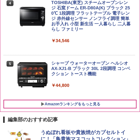
￥3,274
TOSHIBA(東芝) スチームオーブンレン
らに塩分控えめ 78g×12個
4
￥4,345
ジ 石窯ドーム ER-D80A(K) ブラック 25
0℃ 1段調理 フラットテーブル 電子レン
￥3,248
ジ 赤外線センサー ノンフライ調理 簡単
お手入れ 小型 新生活 一人暮らし 二人暮
【在庫処分価格】ももたろう印 無洗米 5
らし ファミリー
5
kg 業務用 お米マイスターブレンド
サントリー シングルモルト ウイスキー
5
国分 tabete だし麺 千葉県産はまぐりだ
5
白州 Story of the Distillery 2026 化粧箱
￥34,546
し 塩らーめん 108g×10袋 保存食 備蓄
入 700ml
￥2,680
￥2,323
￥20,000
シャープ ウォーターオーブン ヘルシオ
5
AX-XJ1-B ブラック 30L 2段調理 コンベ
クション トースト機能
￥44,800
Amazonランキングをもっと見る
編集部のおすすめ記事
うぬぼれ看板や貴族焼がカプセルトイ
に！「鳥貴族マスコットコレクション」