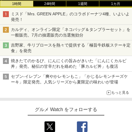
1時間
24時間
1週間
1カ月
ミスド「Mrs. GREEN APPLE」のコラボドーナツ4種、いよいよ
発売！
カルディ、オンライン限定「ネコバッグ＆タンブラーセット」を
一般販売。7月の抽選販売の当選無効分
吉野家、牛リブロースを熱々で提供する「極旨牛鉄板ステーキ定
食」を発売
焼きたてのかるび、にんにくの旨みがきいた「にんにくカルビ
丼」発売。秘伝の甘辛だれを絡めた「豚カルビ丼」も復活
セブン-イレブン「爽やかレモンもこ」「かじるレモンチーズケ
ーキ」限定発売。人気シリーズから夏限定の味わいが登場
もっと見る
グルメ Watch をフォローする