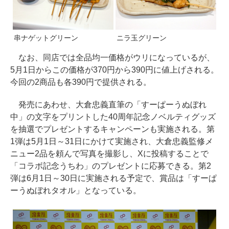
串ナゲットグリーン
ニラ玉グリーン
なお、同店では全品均一価格がウリになっているが、
5月1日からこの価格が370円から390円に値上げされる。
今回の2商品も各390円で提供される。
発売にあわせ、大倉忠義直筆の「すーぱーうぬぼれ
中」の文字をプリントした40周年記念ノベルティグッズ
を抽選でプレゼントするキャンペーンも実施される。第
1弾は5月1日～31日にかけて実施され、大倉忠義監修メ
ニュー2品を頼んで写真を撮影し、Xに投稿することで
「コラボ記念うちわ」のプレゼントに応募できる。第2
弾は6月1日～30日に実施される予定で、賞品は「すーぱ
ーうぬぼれタオル」となっている。