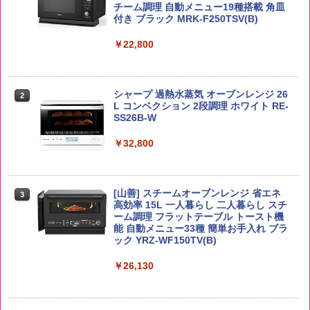
キー 【日本 アサヒ ウィスキー】 大容量
チーム調理 自動メニュー19種搭載 角皿
￥2,650
お得 4リットル
付き ブラック MRK-F250TSV(B)
￥1,939
￥4,356
￥22,800
【公式】ブタメン とんこつ味 35g×15個
2
野沢農産 無洗米 青い流るる コシヒカリ
2
| 業務用 夜食 カップラーメン ミニカップ
5kg 長野県産 令和7年産
角瓶 2700ml サントリー ウイスキー ハ
シャープ 過熱水蒸気 オーブンレンジ 26
麺 小腹 インスタント アウトドアにも ロ
2
2
イボール 大容量
L コンベクション 2段調理 ホワイト RE-
ーリングストック 大人買い おやつカン
SS26B-W
￥3,980
パニー
￥6,054
￥32,800
￥1,451
by Amazon あきたこまちブレンド 無洗
3
米 5kg
角ハイボール 350ml×24本 サントリー ウ
[山善] スチームオーブンレンジ 省エネ
3
カップヌードル レギュラー 日清食品 カ
3
3
イスキー ハイボール 缶
高効率 15L 一人暮らし 二人暮らし スチ
ップ麺 78g×20個
￥3,396
ーム調理 フラットテーブル トースト機
能 自動メニュー33種 簡単お手入れ ブラ
￥4,939
￥3,475
ック YRZ-WF150TV(B)
￥26,130
by Amazon 新潟県産 新潟のお米 無洗米
4
5kg
トリスウイスキー 4000ml サントリー 大
4
カップヌードル カップヌードルPRO シ
4
容量 4リットル
ーフードヌードル 高たんぱく&低糖質 さ