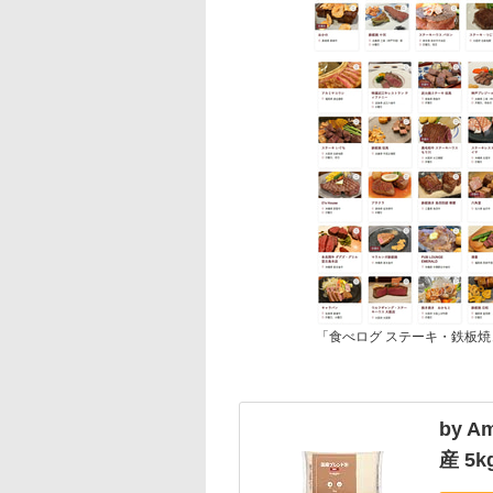
「食べログ ステーキ・鉄板焼き 
by 
産 5k