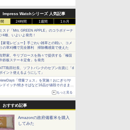
Impress Watchシリーズ 人気記事
時間
24時間
1週間
1カ月
ミスド「Mrs. GREEN APPLE」のコラボドーナ
ツ4種、いよいよ発売！
【家電レビュー】手ごわい雑草との戦い、コメ
リの草刈機で完全勝利 掃除機感覚で使えた
吉野家、牛リブロースを熱々で提供する「極旨
牛鉄板ステーキ定食」を発売
NTT島田社長、ソフトバンクのセブン出資に「d
ポイント使えるようにして」
NewDays「増量フェス」を実施！おにぎり/サ
ンドイッチ/焼きそばなど16品が値段そのままで
ボリュームアップ
もっと見る
おすすめ記事
Amazonの政府備蓄米を購入
してみた