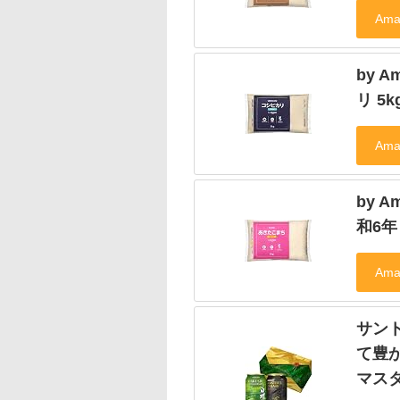
by 
リ 5k
by 
和6年
サン
て豊か
マスタ