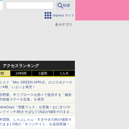
Impress サイト
全カテゴリ
アクセスランキング
時間
24時間
1週間
1カ月
ミスド「Mrs. GREEN APPLE」のコラボドーナ
ツ4種、いよいよ発売！
吉野家、牛リブロースを熱々で提供する「極旨
牛鉄板ステーキ定食」を発売
NewDays「増量フェス」を実施！おにぎり/サ
ンドイッチ/焼きそばなど16品が値段そのままで
ボリュームアップ
木曽路、しゃぶしゃぶ・すきやきの肉が値段そ
のまま1.5倍の「キソジナイト」を追加実施！
水・日曜夜限定