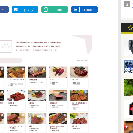
ェア
はてブ
note
LinkedIn