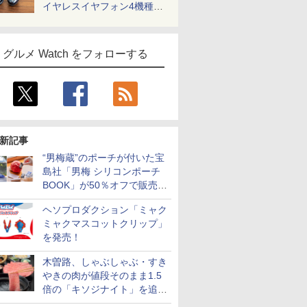
イヤレスイヤフォン4機種を
一気に聴く
グルメ Watch をフォローする
新記事
“男梅蔵”のポーチが付いた宝
島社「男梅 シリコンポーチ
BOOK」が50％オフで販売
中！
ヘソプロダクション「ミャク
ミャクマスコットクリップ」
を発売！
木曽路、しゃぶしゃぶ・すき
やきの肉が値段そのまま1.5
倍の「キソジナイト」を追加
実施！水・日曜夜限定