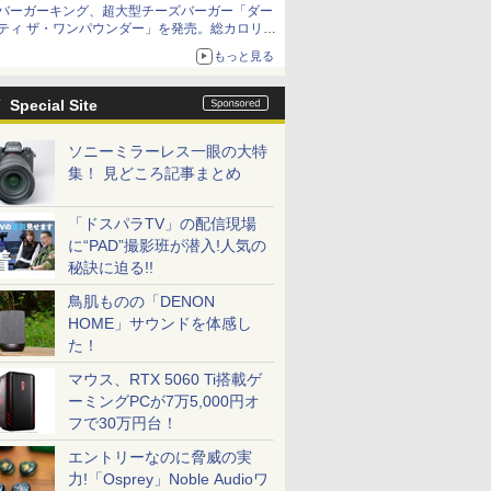
バーガーキング、超大型チーズバーガー「ダー
ティ ザ・ワンパウンダー」を発売。総カロリー
約1656kcal、総重量約527g！
もっと見る
Special Site
ソニーミラーレス一眼の大特
集！ 見どころ記事まとめ
「ドスパラTV」の配信現場
に“PAD”撮影班が潜入!人気の
秘訣に迫る!!
鳥肌ものの「DENON
HOME」サウンドを体感し
た！
マウス、RTX 5060 Ti搭載ゲ
ーミングPCが7万5,000円オ
フで30万円台！
エントリーなのに脅威の実
力!「Osprey」Noble Audioワ