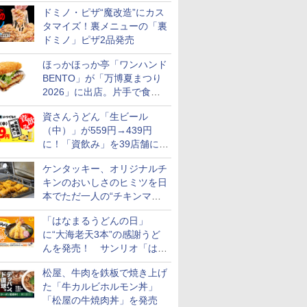
カロリー約1656kcal、総重量
ドミノ・ピザ“魔改造”にカス
約527g！
タマイズ！裏メニューの「裏
ドミノ」ピザ2品発売
ほっかほっか亭「ワンハンド
BENTO」が「万博夏まつり
2026」に出店。片手で食べ
られる海苔弁や和牛きんぴら
資さんうどん「生ビール
を販売
（中）」が559円→439円
に！「資飲み」を39店舗に拡
大
ケンタッキー、オリジナルチ
キンのおいしさのヒミツを日
本でただ一人の“チキンマイ
スター”笠原氏から学んでき
「はなまるうどんの日」
た
に“大海老天3本”の感謝うど
んを発売！ サンリオ「はな
まるおばけ」のシール/キャ
松屋、牛肉を鉄板で焼き上げ
ンディなども
た「牛カルビホルモン丼」
「松屋の牛焼肉丼」を発売