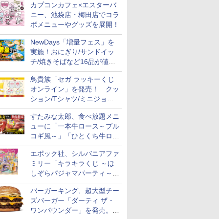
カプコンカフェ×エスターバ
ニー、池袋店・梅田店でコラ
ボメニューやグッズを展開！
NewDays「増量フェス」を
実施！おにぎり/サンドイッ
チ/焼きそばなど16品が値段
そのままでボリュームアップ
鳥貴族「セガ ラッキーくじ
オンライン」を発売！ クッ
ション/Tシャツ/ミニジョッ
キ/ステッカーなど全7賞
すたみな太郎、食べ放題メニ
ューに「一本牛ロース～プル
コギ風～」「ひとくち牛ロー
スステーキ」をお盆限定で追
エポック社、シルバニアファ
加
ミリー「キラキラくじ ～ほ
しぞらパジャマパーティ～」
を発売。人形/家具/建物など
バーガーキング、超大型チー
ズバーガー「ダーティ ザ・
ワンパウンダー」を発売。総