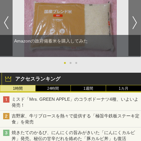
Amazonの政府備蓄米を購入してみた
●
●
●
アクセスランキング
1時間
24時間
1週間
1カ月
ミスド「Mrs. GREEN APPLE」のコラボドーナツ4種、いよいよ
発売！
吉野家、牛リブロースを熱々で提供する「極旨牛鉄板ステーキ定
食」を発売
焼きたてのかるび、にんにくの旨みがきいた「にんにくカルビ
丼」発売。秘伝の甘辛だれを絡めた「豚カルビ丼」も復活