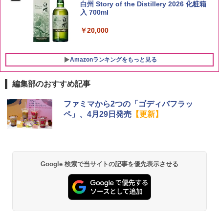
白州 Story of the Distillery 2026 化粧箱
入 700ml
￥2,680
￥20,000
Amazonランキングをもっと見る
編集部のおすすめ記事
チキンラーメン どんぶり 85g×12個 日清
[山善] スチームオーブンレンジ 25L 一人
ファミマから2つの「ゴディバフラッ
1
1
食品 インスタント カップ麺
暮らし 二人暮らし フラットテーブル ス
ペ」、4月29日発売
【更新】
チーム調理 自動メニュー19種搭載 角皿
付き ブラック MRK-F250TSV(B)
￥1,939
￥22,800
Google 検索で当サイトの記事を優先表示させる
【公式】ブタメン とんこつ味 35g×15個
2
| 業務用 夜食 カップラーメン ミニカップ
シャープ 過熱水蒸気 オーブンレンジ 26
麺 小腹 インスタント アウトドアにも ロ
2
L コンベクション 2段調理 ホワイト RE-
ーリングストック 大人買い おやつカン
SS26B-W
パニー
￥32,800
￥1,451