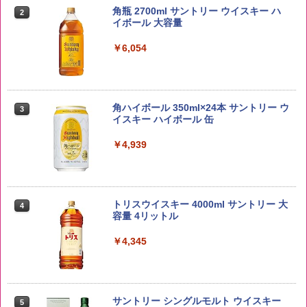
5kg 長野県産 令和7年産
角瓶 2700ml サントリー ウイスキー ハ
2
イボール 大容量
￥3,980
￥6,054
by Amazon あきたこまちブレンド 無洗
3
米 5kg
角ハイボール 350ml×24本 サントリー ウ
3
イスキー ハイボール 缶
￥3,396
￥4,939
by Amazon 新潟県産 新潟のお米 無洗米
4
5kg
トリスウイスキー 4000ml サントリー 大
4
容量 4リットル
￥3,274
￥4,345
【在庫処分価格】ももたろう印 無洗米 5
5
kg 業務用 お米マイスターブレンド
サントリー シングルモルト ウイスキー
5