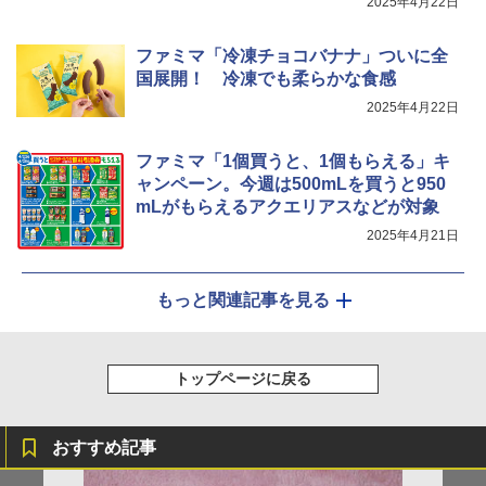
2025年4月22日
AX-XJ1-B ブラック 30L 2段調理 コンベ
クション トースト機能
ファミマ「冷凍チョコバナナ」ついに全
￥44,800
国展開！ 冷凍でも柔らかな食感
2025年4月22日
ファミマ「1個買うと、1個もらえる」キ
ャンペーン。今週は500mLを買うと950
mLがもらえるアクエリアスなどが対象
2025年4月21日
もっと関連記事を見る
トップページに戻る
おすすめ記事