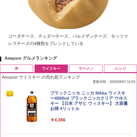
ゴーダチーズ、チェダーチーズ、パルメザンチーズ、モッツァ
レラチーズの4種類をブレンドしている
Amazon グルメランキング
米
ウイスキー
ラーメン
レンジ
Amazon ウイスキー の売れ筋ランキング
更新日時：2026/08/07 12:03
by Amazon 国産ブレンド米 精米 5kg
ブラックニッカ ニッカ Nikka ウィスキ
1
1
ー4000ml ブラックニッカクリア ウヰス
キー 【日本 アサヒ ウィスキー】 大容量
￥2,650
お得 4リットル
￥4,356
野沢農産 無洗米 青い流るる コシヒカリ
2