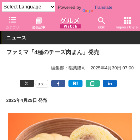
Powered by
Translate
グルメ Watch
店舗
コンビニ
ファミリーマート
カテゴリ
過去記事
検索
Impressサイト
ニュース
ファミマ「4種のチーズ肉まん」発売
編集部：稲葉隆司
2025年4月30日 07:00
リスト
2025年4月29日 発売