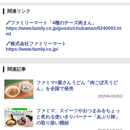
関連リンク
[山善] スチームオーブンレンジ 省エネ
カップヌードル レギュラー 日清食品 カ
3
3
🔗ファミリーマート「4種のチーズ肉まん」
高効率 15L 一人暮らし 二人暮らし スチ
ップ麺 78g×20個
https://www.family.co.jp/goods/chukaman/0240093.ht
ーム調理 フラットテーブル トースト機
ml
能 自動メニュー33種 簡単お手入れ ブラ
￥3,475
ック YRZ-WF150TV(B)
🔗株式会社ファミリーマート
https://www.family.co.jp/
￥26,130
カップヌードル カップヌードルPRO シ
4
ーフードヌードル 高たんぱく&低糖質 さ
関連記事
TOSHIBA(東芝) スチームオーブンレン
らに塩分控えめ 78g×12個
4
ジ 石窯ドーム ER-D80A(K) ブラック 25
0℃ 1段調理 フラットテーブル 電子レン
￥3,248
ファミマ×資さんうどん「肉ごぼ天うど
ジ 赤外線センサー ノンフライ調理 簡単
ん」を全国で発売
お手入れ 小型 新生活 一人暮らし 二人暮
らし ファミリー
2025年4月28日
国分 tabete だし麺 千葉県産はまぐりだ
5
￥34,546
し 塩らーめん 108g×10袋 保存食 備蓄
ファミマ、スイーツやおつまみをちょっ
と炙れる使いきりバーナー「あぶり師」
￥2,323
の取り扱い開始
シャープ ウォーターオーブン ヘルシオ
5