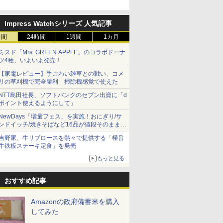
Impress Watchシリーズ 人気記事
時間
24時間
1週間
1カ月
ミスド「Mrs. GREEN APPLE」のコラボドーナ
ツ4種、いよいよ発売！
【家電レビュー】手ごわい雑草との戦い、コメ
リの草刈機で完全勝利 掃除機感覚で使えた
NTT島田社長、ソフトバンクのセブン出資に「d
ポイント使えるようにして」
NewDays「増量フェス」を実施！おにぎり/サ
ンドイッチ/焼きそばなど16品が値段そのままで
ボリュームアップ
吉野家、牛リブロースを熱々で提供する「極旨
牛鉄板ステーキ定食」を発売
もっと見る
おすすめ記事
Amazonの政府備蓄米を購入
してみた