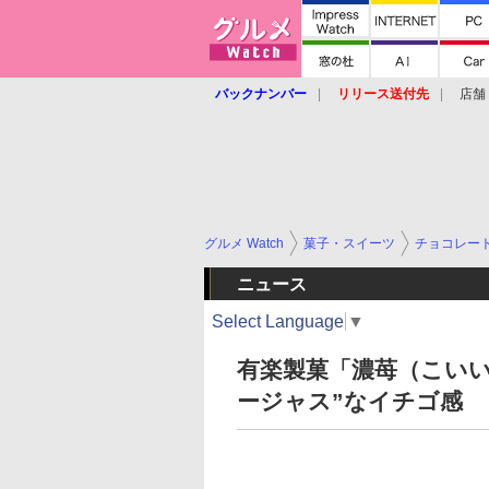
バックナンバー
リリース送付先
店舗
グルメ Watch
菓子・スイーツ
チョコレー
ニュース
Select Language
▼
有楽製菓「濃苺（こい
ージャス”なイチゴ感