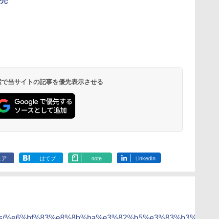
売
リ
ん
ブ
角ハイボール
国分 tabete だし麺 千
[山善] スチームオーブ
トリスウイスキー
カップヌードル カップ
TOSHIBA(東芝) スチ
サントリー シングルモ
カップヌードル レギュ
シャープ ウォーターオ
【数量限定】
カップヌード
パナソニック
ボー
業務
暮ら
350ml×24本 サントリ
葉県産はまぐりだし 塩
ンレンジ 省エネ 高効率
4000ml サントリー 大
ヌードルPRO シーフー
ームオーブンレンジ 石
ルト ウイスキー 白州
ラー 日清食品 カップ
ーブン ヘルシオ AX-
ザ・バレル 
ヌードルPRO
レンジ スチー
メン
ット
ー ウイスキー ハイボー
らーめん 108g×10袋 保
15L 一人暮らし 二人暮
容量 4リットル
ドヌードル 高たんぱく
窯ドーム ER-D80A(K)
Story of the Distillery
麺 78g×20個
XJ1-B ブラック 30L 2
スキー500ml 
高たんぱく&低
ロ 最高峰モデル
イン
理
ル 缶
存食 備蓄
らし スチーム調理 フラ
&低糖質 さらに塩分控
ブラック 250℃ 1段調
2026 化粧箱入 700ml
段調理 コンベクション
日本 500ml 
らに塩分控え
段 おまかせグ
 検索で当サイトの記事を優先表示させる
￥4,919
￥2,293
￥26,800
￥4,329
￥2,989
￥34,546
￥20,000
￥3,213
￥44,800
￥4,402
￥3,103
￥119,198
に
載
ットテーブル トースト
えめ 78g×12個
理 フラットテーブル
トースト機能
フト プレゼン
75g×12個
細・64眼ス
ク
機能 自動メニュー33種
電子レンジ 赤外線セン
に】
サー 時短料理
パ
簡単お手入れ ブラック
サー ノンフライ調理
携 ブラック N
YRZ-WF150TV(B)
簡単お手入れ 小型 新
UBS10D-K
生活 一人暮らし 二人
暮らし ファミリー
ェア
はてブ
note
LinkedIn
.jp/news/%e6%bf%83%e8%8b%ba%e3%82%b5%e3%83%b3%e3%