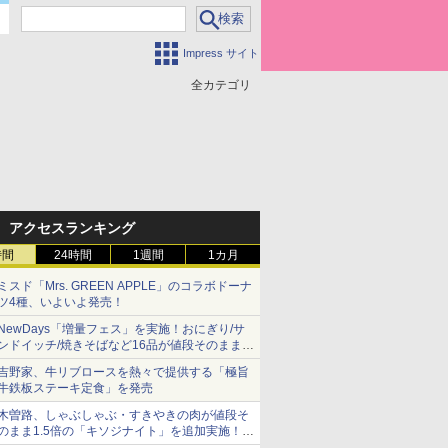
Impress サイト
全カテゴリ
アクセスランキング
時間
24時間
1週間
1カ月
ミスド「Mrs. GREEN APPLE」のコラボドーナ
ツ4種、いよいよ発売！
NewDays「増量フェス」を実施！おにぎり/サ
ンドイッチ/焼きそばなど16品が値段そのままで
ボリュームアップ
吉野家、牛リブロースを熱々で提供する「極旨
牛鉄板ステーキ定食」を発売
木曽路、しゃぶしゃぶ・すきやきの肉が値段そ
のまま1.5倍の「キソジナイト」を追加実施！
水・日曜夜限定