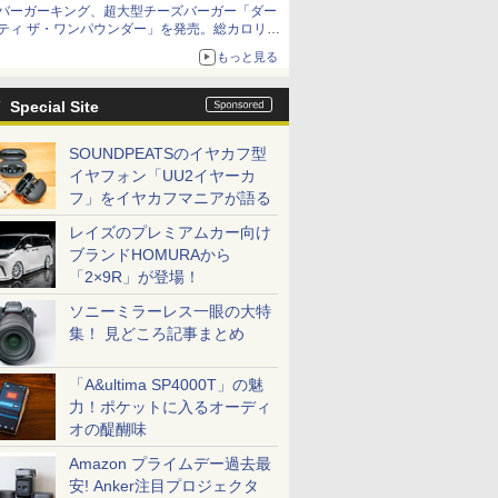
バーガーキング、超大型チーズバーガー「ダー
ティ ザ・ワンパウンダー」を発売。総カロリー
約1656kcal、総重量約527g！
もっと見る
Special Site
SOUNDPEATSのイヤカフ型
イヤフォン「UU2イヤーカ
フ」をイヤカフマニアが語る
レイズのプレミアムカー向け
ブランドHOMURAから
「2×9R」が登場！
ソニーミラーレス一眼の大特
集！ 見どころ記事まとめ
「A&ultima SP4000T」の魅
力！ポケットに入るオーディ
オの醍醐味
Amazon プライムデー過去最
安! Anker注目プロジェクタ