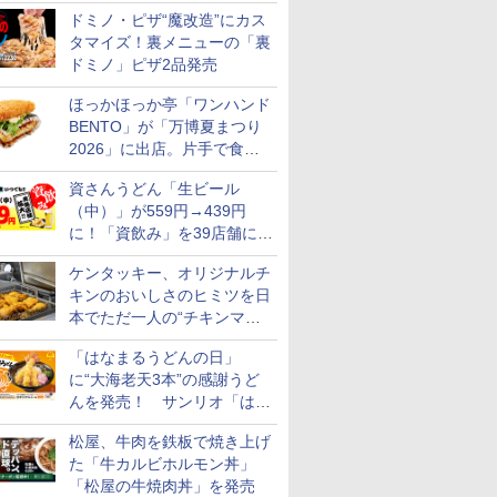
カロリー約1656kcal、総重量
ドミノ・ピザ“魔改造”にカス
約527g！
タマイズ！裏メニューの「裏
ドミノ」ピザ2品発売
ほっかほっか亭「ワンハンド
BENTO」が「万博夏まつり
2026」に出店。片手で食べ
られる海苔弁や和牛きんぴら
資さんうどん「生ビール
を販売
（中）」が559円→439円
に！「資飲み」を39店舗に拡
大
ケンタッキー、オリジナルチ
キンのおいしさのヒミツを日
本でただ一人の“チキンマイ
スター”笠原氏から学んでき
「はなまるうどんの日」
た
に“大海老天3本”の感謝うど
んを発売！ サンリオ「はな
まるおばけ」のシール/キャ
松屋、牛肉を鉄板で焼き上げ
ンディなども
た「牛カルビホルモン丼」
「松屋の牛焼肉丼」を発売