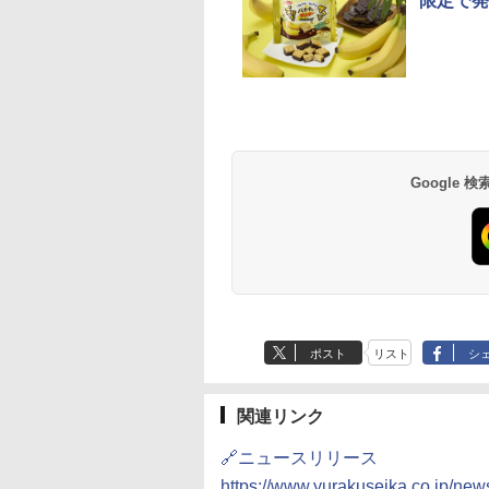
限定で発
トリー シングルモ
麺職人 醤油 [丸大
D3000B-K(グラン
ジムビーム 4000ml サ
人気 カップ麺 12種類
アイリスオーヤマ スチ
ブラックニッカ ニッカ
チキンラーメン どんぶ
シャープ 過熱水蒸気 オ
角瓶 2700ml サント
【公式】ブタメン と
[山善] スチームオー
 ウイスキー 山崎
油使用 豊かな旨味
ック) 石窯ドーム
ントリー バーボン ウ
詰め合わせ セット 12
ーム トースター オー
Nikka ウィスキー
り 85g×12個 日清食品
ーブンレンジ 26L コン
ー ウイスキー ハイ
こつ味 35g×15個 | 
ンレンジ 25L 一人
y of the Distillery
ク] 日清食品 カッ
水蒸気オーブンレ
イスキー アメリカ合衆
個アソート
ブントースター 2枚焼
4000ml ブラックニッ
インスタント カップ麺
ベクション 2段調理 ホ
ル 大容量
用 夜食 カップラー
し 二人暮らし フラ
6 化粧箱入 700ml
87g ×12個
30L
国 大容量 4リットル
き 温度調節 トレー タ
カクリア ウヰスキー
ワイト RE-SS26B-W
ミニカップ麺 小腹 
テーブル スチーム調
Google
,600
552
,880
￥6,176
￥2,050
￥4,220
￥3,940
￥1,745
￥32,800
￥5,685
￥1,288
￥19,990
イマー機能付 横型
【日本 アサヒ ウィスキ
スタント アウトドア
自動メニュー19種搭
BLSOT-011-B ブラッ
ー】 大容量 お得 4リッ
も ローリングストッ
角皿付き ブラック
ク
トル
大人買い おやつカン
MRK-F250TSV(B)
ニー
ポスト
リスト
シ
関連リンク
🔗ニュースリリース
https://www.yurakuseika.co