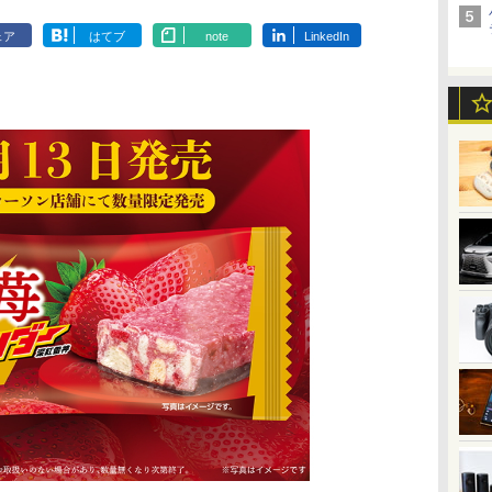
ェア
はてブ
note
LinkedIn