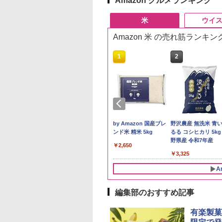
Amazon グルメランキング
米
ウイ
Amazon 米 の売れ筋ランキン
10
1
2
予約 令和8年産
by Amazon 秋田県産
by Amazon 国産ブレ
野沢農産 無洗米 青
計お助け米】米
あきたこまち 無洗米
ンド米 精米 5kg
るる コシヒカリ 5kg
kg 令和8年産 秋田県
5kg 令和7年産 産地精
野県産 令和7年産
￥2,650
あきたこまち 厳選
米
780
￥3,497
￥3,325
単一原料米100％ 白
5kg×2袋)
A
編集部のおすすめ記事
10
10
10
1
1
1
2
2
2
有楽製菓