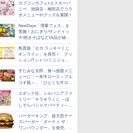
カプコンカフェ×エスターバ
ニー、池袋店・梅田店でコラ
ボメニューやグッズを展開！
NewDays「増量フェス」を
実施！おにぎり/サンドイッ
チ/焼きそばなど16品が値段
そのままでボリュームアップ
鳥貴族「セガ ラッキーくじ
オンライン」を発売！ クッ
ション/Tシャツ/ミニジョッ
キ/ステッカーなど全7賞
すたみな太郎、食べ放題メニ
ューに「一本牛ロース～プル
コギ風～」「ひとくち牛ロー
スステーキ」をお盆限定で追
エポック社、シルバニアファ
加
ミリー「キラキラくじ ～ほ
しぞらパジャマパーティ～」
を発売。人形/家具/建物など
バーガーキング、超大型チー
ズバーガー「ダーティ ザ・
ワンパウンダー」を発売。総