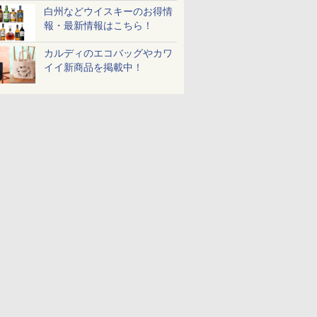
白州などウイスキーのお得情
報・最新情報はこちら！
カルディのエコバッグやカワ
イイ新商品を掲載中！
7
8
9
10
 新潟県産
フクテイライス【白
新潟県産コシヒカリ (5
新米予約 令和8年産
by Amaz
米 5kg
米】北東北産 お米 米
㎏) 精米 令和7年産 お
【家計お助け米】米
あきたこま
あきたこまち 令和7年
米のたかさか
10kg 令和8年産 秋田県
5kg 令和
産 (5kg)
産 あきたこまち 厳選
米
￥3,300
￥3,893
￥5,780
￥3,497
米 単一原料米100％ 白
米 (5kg×2袋)
7
7
7
8
8
8
9
9
9
10
10
10