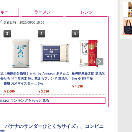
スキー
ラーメン
レンジ
グ
更新日時：2026/08/06 18:03
3
4
5
6
い流
【在庫処分価格】もも
by Amazon あきたこ
新潟県産新之助 無洗米
by Amazon
 長
たろう印 無洗米 5kg 業
まちブレンド 無洗米
5kg 令和7年産
新潟のお米 無洗
務用 お米マイスターブ
5kg
￥4,536
￥2,783
レンド
￥2,680
￥3,396
mazonランキングをもっと見る
3
3
3
4
4
4
5
5
5
6
6
6
「バナナのサンダーひとくちサイズ」、コンビニ