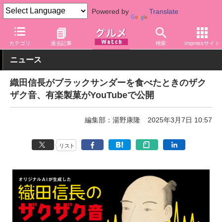
Powered by
Translate
グルメ Watch
菓子・スイーツ
チョコレート
カテゴリ
過去記事
検索
Impressサイト
ニュース
織田信長がブラックサンダーを食べたときのザク
ザク音、有楽製菓がYouTubeで公開
編集部：湯野康隆
2025年3月7日 10:57
リスト