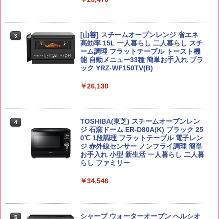
￥4,939
￥2,323
[山善] スチームオーブンレンジ 省エネ
by Amazon あきたこまちブレンド 無洗
3
4
高効率 15L 一人暮らし 二人暮らし スチ
米 5kg
トリスウイスキー 4000ml サントリー 大
4
カップヌードル カップヌードルPRO シ
4
ーム調理 フラットテーブル トースト機
容量 4リットル
ーフードヌードル 高たんぱく&低糖質 さ
能 自動メニュー33種 簡単お手入れ ブラ
￥3,396
らに塩分控えめ 78g×12個
ック YRZ-WF150TV(B)
￥4,345
￥2,989
￥26,130
by Amazon 新潟県産 新潟のお米 無洗米
5
5kg
サントリー シングルモルト ウイスキー
5
カップヌードル カップヌードルPRO し
5
TOSHIBA(東芝) スチームオーブンレン
白州 Story of the Distillery 2026 化粧箱
4
ょうゆ 高たんぱく&低糖質 さらに塩分控
ジ 石窯ドーム ER-D80A(K) ブラック 25
入 700ml
￥3,274
えめ 75g×12個
0℃ 1段調理 フラットテーブル 電子レン
ジ 赤外線センサー ノンフライ調理 簡単
￥20,000
￥3,103
お手入れ 小型 新生活 一人暮らし 二人暮
らし ファミリー
￥34,546
シャープ ウォーターオーブン ヘルシオ
5