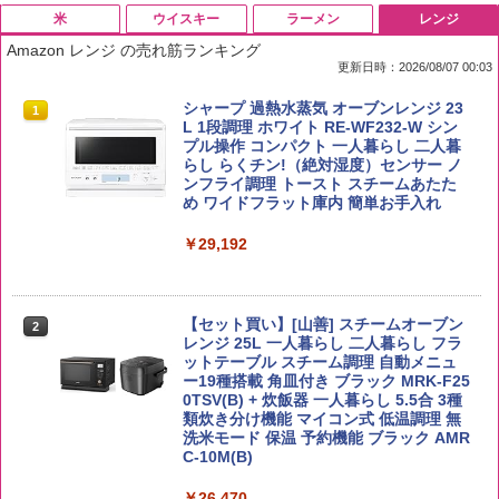
米
ウイスキー
ラーメン
レンジ
Amazon レンジ の売れ筋ランキング
更新日時：2026/08/07 00:03
by Amazon 国産ブレンド米 精米 5kg
ブラックニッカ ニッカ Nikka ウィスキ
チキンラーメン どんぶり 85g×12個 日清
シャープ 過熱水蒸気 オーブンレンジ 23
1
1
1
1
ー4000ml ブラックニッカクリア ウヰス
食品 インスタント カップ麺
L 1段調理 ホワイト RE-WF232-W シン
キー 【日本 アサヒ ウィスキー】 大容量
プル操作 コンパクト 一人暮らし 二人暮
￥2,650
お得 4リットル
らし らくチン!（絶対湿度）センサー ノ
￥1,939
ンフライ調理 トースト スチームあたた
め ワイドフラット庫内 簡単お手入れ
￥4,356
￥29,192
【公式】ブタメン とんこつ味 35g×15個
2
野沢農産 無洗米 青い流るる コシヒカリ
2
| 業務用 夜食 カップラーメン ミニカップ
5kg 長野県産 令和7年産
角瓶 2700ml サントリー ウイスキー ハ
麺 小腹 インスタント アウトドアにも ロ
2
イボール 大容量
ーリングストック 大人買い おやつカン
【セット買い】[山善] スチームオーブン
￥3,980
パニー
2
レンジ 25L 一人暮らし 二人暮らし フラ
￥6,054
ットテーブル スチーム調理 自動メニュ
￥1,451
ー19種搭載 角皿付き ブラック MRK-F25
0TSV(B) + 炊飯器 一人暮らし 5.5合 3種
類炊き分け機能 マイコン式 低温調理 無
【在庫処分価格】ももたろう印 無洗米 5
3
洗米モード 保温 予約機能 ブラック AMR
kg 業務用 お米マイスターブレンド
角ハイボール 350ml×24本 サントリー ウ
3
国分 tabete だし麺 千葉県産はまぐりだ
3
C-10M(B)
イスキー ハイボール 缶
し 塩らーめん 108g×10袋 保存食 備蓄
￥2,680
￥26,470