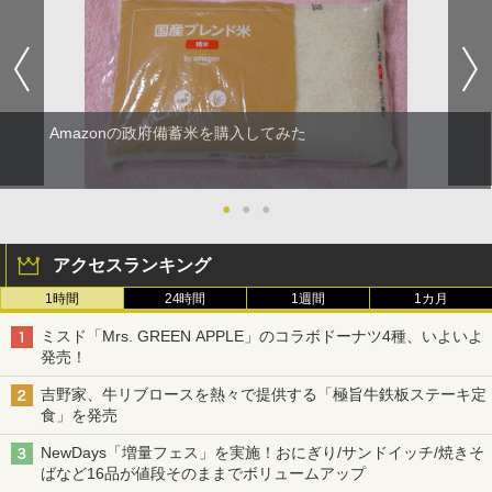
Amazonの政府備蓄米を購入してみた
●
●
●
アクセスランキング
1時間
24時間
1週間
1カ月
ミスド「Mrs. GREEN APPLE」のコラボドーナツ4種、いよいよ
発売！
吉野家、牛リブロースを熱々で提供する「極旨牛鉄板ステーキ定
食」を発売
NewDays「増量フェス」を実施！おにぎり/サンドイッチ/焼きそ
ばなど16品が値段そのままでボリュームアップ