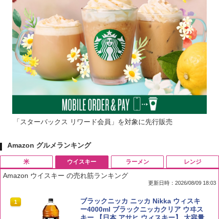
「スターバックス リワード会員」を対象に先行販売
Amazon グルメランキング
米
ウイスキー
ラーメン
レンジ
Amazon ウイスキー の売れ筋ランキング
更新日時：2026/08/09 18:03
by Amazon 国産ブレンド米 精米 5kg
ブラックニッカ ニッカ Nikka ウィスキ
1
1
ー4000ml ブラックニッカクリア ウヰス
キー 【日本 アサヒ ウィスキー】 大容量