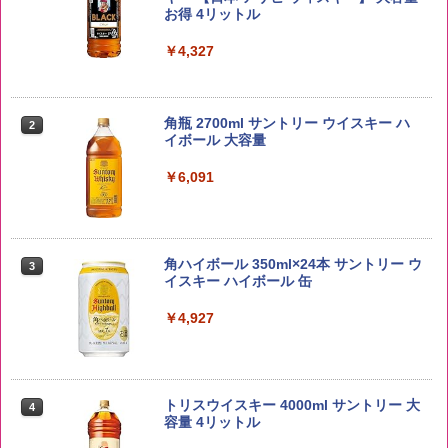
￥2,650
お得 4リットル
￥4,327
【在庫処分価格】ももたろう印 無洗米 5
2
kg 業務用 お米マイスターブレンド
角瓶 2700ml サントリー ウイスキー ハ
2
イボール 大容量
￥2,680
￥6,091
by Amazon あきたこまちブレンド 無洗
3
米 5kg
角ハイボール 350ml×24本 サントリー ウ
3
イスキー ハイボール 缶
￥3,396
￥4,927
新潟ケンベイ【精米】新潟県産にじのき
4
らめき 5kg 令和7年産
トリスウイスキー 4000ml サントリー 大
4
容量 4リットル
￥5,809