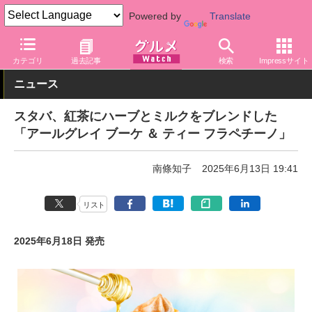
Powered by
Translate
グルメ Watch
店舗
カフェ
スターバックス
カテゴリ
過去記事
検索
Impressサイト
ニュース
スタバ、紅茶にハーブとミルクをブレンドした
「アールグレイ ブーケ ＆ ティー フラペチーノ」
南條知子
2025年6月13日 19:41
リスト
2025年6月18日 発売