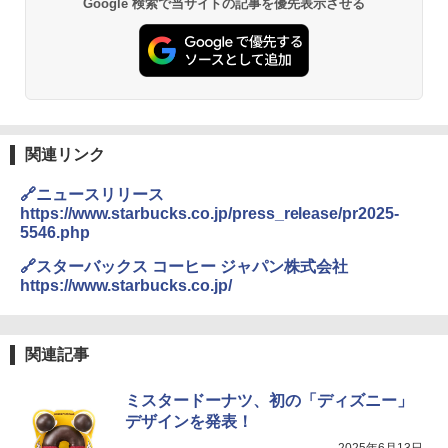
2
Google 検索で当サイトの記事を優先表示させる
し 塩らーめん 108g×10袋 保存食 備蓄
シャープ 過熱水蒸気 オーブンレンジ 23
2
L 1段調理 ブラック RE-WF232-B シンプ
￥2,323
ル操作 コンパクト 一人暮らし 二人暮ら
し らくチン!（絶対湿度）センサー ノン
フライ調理 トースト スチームあたため
ワイドフラット庫内 簡単お手入れ
【公式】ブタメン とんこつ味 35g×15個
3
￥29,447
関連リンク
| 業務用 夜食 カップラーメン ミニカップ
麺 小腹 インスタント アウトドアにも ロ
ーリングストック 大人買い おやつカン
🔗ニュースリリース
パニー
https://www.starbucks.co.jp/press_release/pr2025-
【セット買い】 [山善] スチームオーブン
3
5546.php
レンジ 省エネ 高効率 15L 一人暮らし 二
￥1,288
人暮らし フラットテーブル グレー YRZ-
🔗スターバックス コーヒー ジャパン株式会社
WF150TV(H) + 炊飯器 5.5合 マイコン式
https://www.starbucks.co.jp/
低温調理 AMRC-10M(B) ブラック
カップヌードル カップヌードルPRO し
4
￥34,280
ょうゆ 高たんぱく&低糖質 さらに塩分控
えめ 75g×12個
関連記事
￥2,885
ミスタードーナツ、初の「ディズニー」
TOSHIBA(東芝) スチームオーブンレン
4
ジ 石窯ドーム ER-D80A(K) ブラック 25
デザインを発表！
0℃ 1段調理 フラットテーブル 電子レン