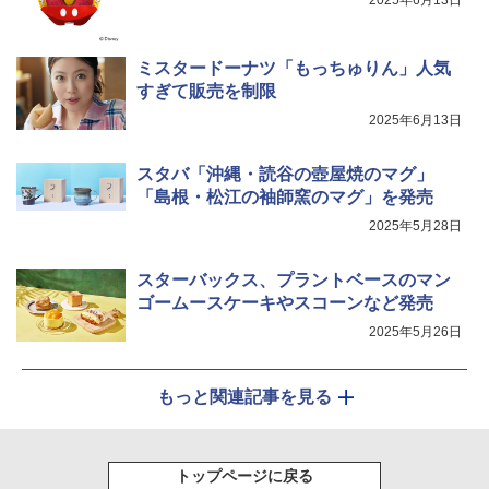
2025年6月13日
ジ 赤外線センサー ノンフライ調理 簡単
カップヌードル カップヌードルPRO シ
5
お手入れ 小型 新生活 一人暮らし 二人暮
ーフードヌードル 高たんぱく&低糖質 さ
らし ファミリー
らに塩分控えめ 78g×12個
ミスタードーナツ「もっちゅりん」人気
￥34,266
￥2,885
すぎて販売を制限
2025年6月13日
シャープ ウォーターオーブン ヘルシオ
5
スタバ「沖縄・読谷の壺屋焼のマグ」
AX-XJ1-B ブラック 30L 2段調理 コンベ
「島根・松江の袖師窯のマグ」を発売
クション トースト機能
2025年5月28日
￥44,800
スターバックス、プラントベースのマン
ゴームースケーキやスコーンなど発売
2025年5月26日
もっと関連記事を見る
トップページに戻る