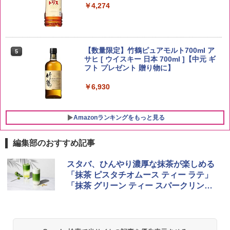
￥4,274
野沢農産 無洗米 青い流るる コシヒカリ
5
5kg 長野県産 令和7年産
【数量限定】竹鶴ピュアモルト700ml ア
5
サヒ [ ウイスキー 日本 700ml ]【中元 ギ
フト プレゼント 贈り物に】
￥3,980
￥6,930
Amazonランキングをもっと見る
編集部のおすすめ記事
チキンラーメン どんぶり 85g×12個 日清
[山善] スチームオーブンレンジ 25L 一人
スタバ、ひんやり濃厚な抹茶が楽しめる
1
1
食品 インスタント カップ麺
暮らし 二人暮らし フラットテーブル ス
「抹茶 ピスタチオムース ティー ラテ」
チーム調理 自動メニュー19種搭載 角皿
「抹茶 グリーン ティー スパークリン
付き ブラック MRK-F250TSV(B)
￥1,939
グ」発売
￥22,800
国分 tabete だし麺 千葉県産はまぐりだ