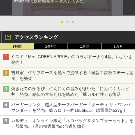
Amazonの政府備蓄米を購入してみた
●
●
●
アクセスランキング
1時間
24時間
1週間
1カ月
ミスド「Mrs. GREEN APPLE」のコラボドーナツ4種、いよいよ
発売！
吉野家、牛リブロースを熱々で提供する「極旨牛鉄板ステーキ定
食」を発売
焼きたてのかるび、にんにくの旨みがきいた「にんにくカルビ
丼」発売。秘伝の甘辛だれを絡めた「豚カルビ丼」も復活
バーガーキング、超大型チーズバーガー「ダーティ ザ・ワンパ
ウンダー」を発売。総カロリー約1656kcal、総重量約527g！
カルディ、オンライン限定「ネコバッグ＆タンブラーセット」を
一般販売。7月の抽選販売の当選無効分