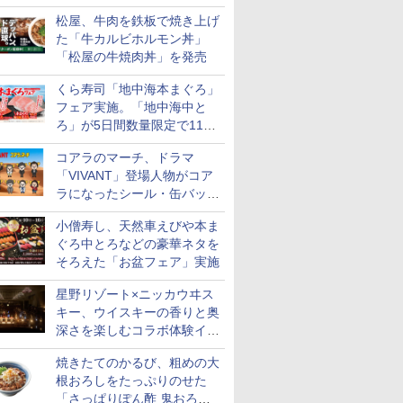
まるおばけ」のシール/キャ
松屋、牛肉を鉄板で焼き上げ
ンディなども
た「牛カルビホルモン丼」
「松屋の牛焼肉丼」を発売
くら寿司「地中海本まぐろ」
フェア実施。「地中海中と
ろ」が5日間数量限定で110
円！
コアラのマーチ、ドラマ
「VIVANT」登場人物がコア
ラになったシール・缶バッジ
を発売
小僧寿し、天然車えびや本ま
ぐろ中とろなどの豪華ネタを
そろえた「お盆フェア」実施
星野リゾート×ニッカウヰス
キー、ウイスキーの香りと奥
深さを楽しむコラボ体験イベ
ントをOMO5小樽で提供開始
焼きたてのかるび、粗めの大
根おろしをたっぷりのせた
「さっぱりぽん酢 鬼おろし