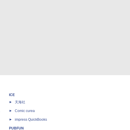
ICE
天海社
ス
Comic curea
impress QuickBooks
PUBFUN