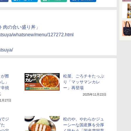
ト肉の合い盛り丼」
matsuya/whatsnew/menu/127272.html
tsuya/
クが際
松屋、ごろチキたっぷ
めし」
り「マッサマンカレ
旨辛焼
ー」再登場
化
2025年11月22日
11月27日
熱でジ
松のや、やわらかジュ
げた
ーシーな国産豚を分厚
かつ定
く味わう「国産雪国育