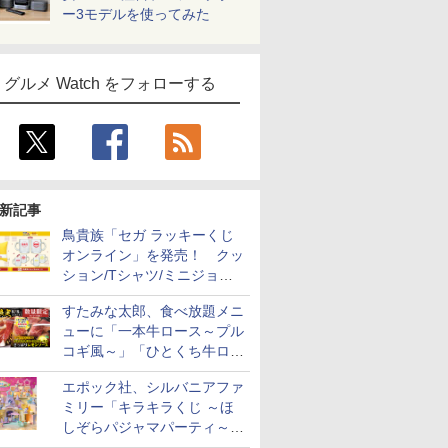
ー3モデルを使ってみた
グルメ Watch をフォローする
新記事
鳥貴族「セガ ラッキーくじ
オンライン」を発売！ クッ
ション/Tシャツ/ミニジョッ
キ/ステッカーなど全7賞
すたみな太郎、食べ放題メニ
ューに「一本牛ロース～プル
コギ風～」「ひとくち牛ロー
スステーキ」をお盆限定で追
エポック社、シルバニアファ
加
ミリー「キラキラくじ ～ほ
しぞらパジャマパーティ～」
を発売。人形/家具/建物など