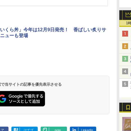
1
いくら丼」今年は12月9日発売！ 香ばしい炙りサ
ニューも登場
 検索で当サイトの記事を優先表示させる
ェア
はてブ
note
LinkedIn