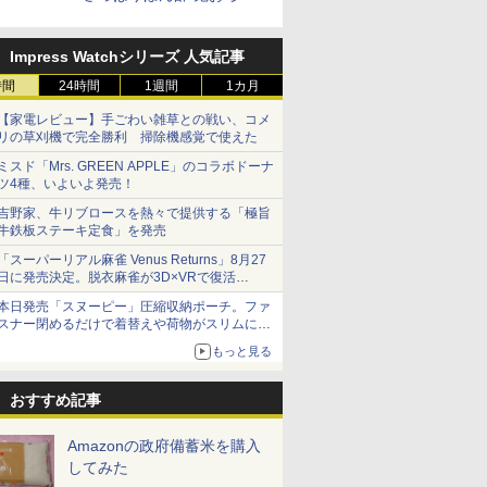
牛カルビ丼」など4品を発売
Impress Watchシリーズ 人気記事
時間
24時間
1週間
1カ月
【家電レビュー】手ごわい雑草との戦い、コメ
リの草刈機で完全勝利 掃除機感覚で使えた
ミスド「Mrs. GREEN APPLE」のコラボドーナ
ツ4種、いよいよ発売！
吉野家、牛リブロースを熱々で提供する「極旨
牛鉄板ステーキ定食」を発売
「スーパーリアル麻雀 Venus Returns」8月27
日に発売決定。脱衣麻雀が3D×VRで復活
発売から2週間は20%オフになるセールが実施
本日発売「スヌーピー」圧縮収納ポーチ。ファ
スナー閉めるだけで着替えや荷物がスリムにま
とまる
もっと見る
おすすめ記事
Amazonの政府備蓄米を購入
してみた