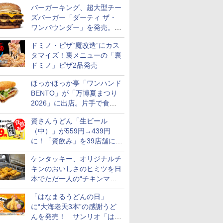
バーガーキング、超大型チー
ズバーガー「ダーティ ザ・
ワンパウンダー」を発売。総
カロリー約1656kcal、総重量
ドミノ・ピザ“魔改造”にカス
約527g！
タマイズ！裏メニューの「裏
ドミノ」ピザ2品発売
ほっかほっか亭「ワンハンド
BENTO」が「万博夏まつり
2026」に出店。片手で食べ
られる海苔弁や和牛きんぴら
資さんうどん「生ビール
を販売
（中）」が559円→439円
に！「資飲み」を39店舗に拡
大
ケンタッキー、オリジナルチ
キンのおいしさのヒミツを日
本でただ一人の“チキンマイ
スター”笠原氏から学んでき
「はなまるうどんの日」
た
に“大海老天3本”の感謝うど
んを発売！ サンリオ「はな