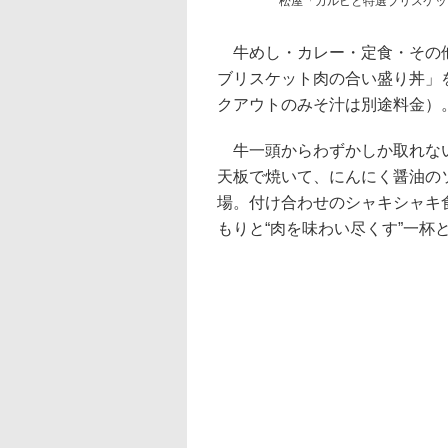
松屋「カルビと特選ブリスケッ
牛めし・カレー・定食・その他
ブリスケット肉の合い盛り丼」を1
クアウトのみそ汁は別途料金）
牛一頭からわずかしか取れない
天板で焼いて、にんにく醤油の
場。付け合わせのシャキシャキ
もりと“肉を味わい尽くす”一杯