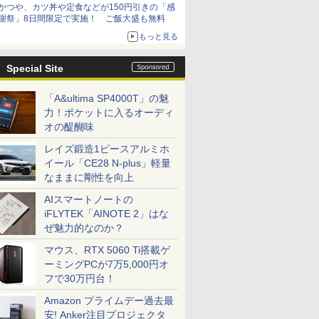
かつや、カツ丼や定食などが150円引きの「感
謝祭」8日間限定で実施！ ご飯大盛も無料
もっと見る
Special Site
「A&ultima SP4000T」の魅
力！ポケットに入るオーディ
オの醍醐味
レイズ鍛造1ピースアルミホ
イール「CE28 N-plus」軽量
なままに剛性を向上
AIスマートノートの
iFLYTEK「AINOTE 2」はな
ぜ魅力的なのか？
マウス、RTX 5060 Ti搭載ゲ
ーミングPCが7万5,000円オ
フで30万円台！
Amazon プライムデー過去最
安! Anker注目プロジェクタ