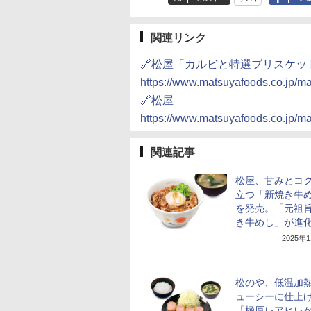
関連リンク
🔗松屋「カルビと特選ブリスケッ
https://www.matsuyafoods.co.jp/
🔗松屋
https://www.matsuyafoods.co.jp/ma
関連記事
松屋、甘みとコ
立つ「新焼き牛
を発売。「元祖
き牛めし」が進
2025年
松のや、低温加
ューシーに仕上
「極厚レアヒレ