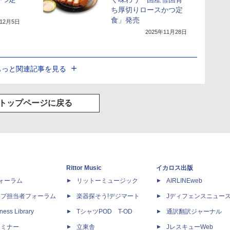
ち厚切りロースかつ定
食」発売
年12月5日
2025年11月28日
もっと関連記事を見る
トップページに戻る
Rittor Music
イカロス出版
dフォーラム
リットーミュージック
AIRLINEweb
ップ担当者フォーラム
楽器探そう!デジマート
Jディフェンスニュー
ness Library
TシャツPOD T-OD
通訳翻訳ジャーナル
セミナー
立東舎
JレスキューWeb