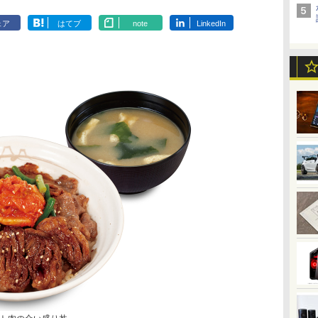
ェア
はてブ
note
LinkedIn