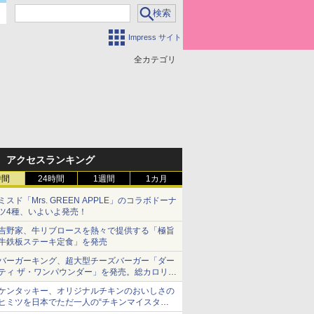
Impress サイト
全カテゴリ
アクセスランキング
時間
24時間
1週間
1カ月
ミスド「Mrs. GREEN APPLE」のコラボドーナ
ツ4種、いよいよ発売！
吉野家、牛リブロースを熱々で提供する「極旨
牛鉄板ステーキ定食」を発売
バーガーキング、超大型チーズバーガー「ダー
ティ ザ・ワンパウンダー」を発売。総カロリー
約1656kcal、総重量約527g！
ケンタッキー、オリジナルチキンのおいしさの
ヒミツを日本でただ一人の“チキンマイスタ
ー”笠原氏から学んできた